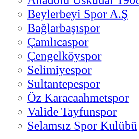
Beylerbeyi Spor A.Ş
Bağlarbaşıspor
Çamlıcaspor
Çengelköyspor
Selimiyespor
Sultantepespor
Öz Karacaahmetspor
Valide Tayfunspor
Selamsız Spor Kulübü