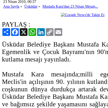
23 Nisan 2010, 00:37
Ana Sayfa
»
Üsküdar
»
Mustafa Kara'dan 23 Nisan Mesajı...
PAYLAŞ :
Paylaş
Facebook
X
WhatsApp
LinkedIn
Copy
Email
Link
Üsküdar Belediye Başkanı Mustafa Ka
Egemenlik ve Çocuk Bayramı'nın 90'nc
kutlama mesajı yayınladı.
Mustafa Kara mesajında;milli eg
Meclis'in açılışının 90. yılının kutland
coşkunun dünya durdukça artarak dev
Üsküdar Belediye Başkanı Mustafa Kara
ve bağımsız şekilde yaşamasını sağla