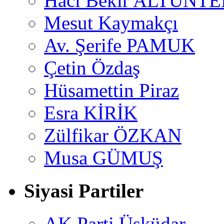
Hacı Bekir ALTUNTE
Mesut Kaymakçı
Av. Şerife PAMUK
Çetin Özdaş
Hüsamettin Piraz
Esra KİRİK
Zülfikar ÖZKAN
Musa GÜMUŞ
Siyasi Partiler
AK Parti Üsküdar