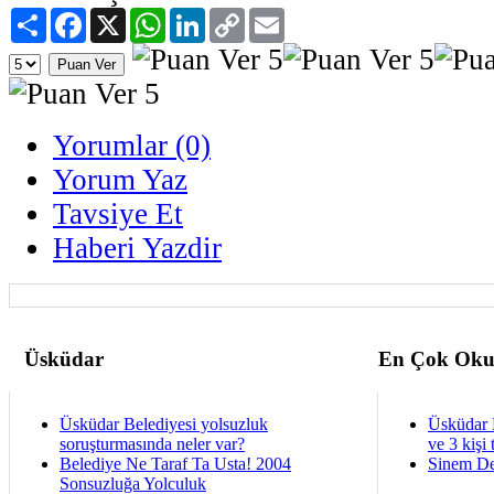
Paylaş
Facebook
X
WhatsApp
LinkedIn
Copy
Email
Link
Yorumlar (0)
Yorum Yaz
Tavsiye Et
Haberi Yazdir
Üsküdar
En Çok Oku
Üsküdar Belediyesi yolsuzluk
Üsküdar 
soruşturmasında neler var?
ve 3 kişi 
Belediye Ne Taraf Ta Usta! 2004
Sinem De
Sonsuzluğa Yolculuk