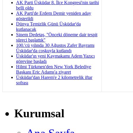
AK Parti Üsküdar 8. İlçe Kongresi'nin tarihi
belli oldu
AK Parti'de Erdem Demir yeniden aday
gösterildi
Dünya Temizlik Günü Üsküdar'da
kutlanacak
Sinem Dedetaş, ''Önceki döneme dair tespit
süreci başlattık''
100.'cü yılında 30 Ağustos Zafer Bayramı
Üsküdar'da coşkuyla kutlandı
Üsküdar'ın yeni Kaymakamı Adem Yazıcı
görevine başladı
Hilmi Türkmen'den New York Belediye
Başkanı Eric Adams'a ziyaret
Üsküdar'dan Harem'e 2 kilometrelik iftar
sofrası
Kurumsal