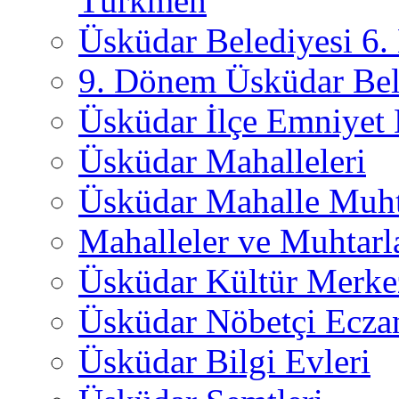
Türkmen
Üsküdar Belediyesi 6
9. Dönem Üsküdar Bel
Üsküdar İlçe Emniyet
Üsküdar Mahalleleri
Üsküdar Mahalle Muht
Mahalleler ve Muhtarl
Üsküdar Kültür Merkez
Üsküdar Nöbetçi Ecza
Üsküdar Bilgi Evleri