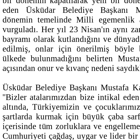
bir dönemin kapatılarak yeni bir döne
eden Üsküdar Belediye Başkanı M
dönemin temelinde Milli egemenlik an
vurguladı. Her yıl 23 Nisan'ın aynı z
bayramı olarak kutlandığını ve dünya
edilmiş, onlar için önerilmiş böyle 
ülkede bulunmadığını belirten Must
açısından onur ve kıvanç nedeni saydıkla
Üsküdar Belediye Başkanı Mustafa Ka
''Bizler atalarımızdan bize intikal ede
altında, Türkiyemizin ve çocuklarımız
şartlarda kurmak için büyük çaba sar
içerisinde tüm zorluklara ve engellem
Cumhuriyeti çağdaş, uygar ve lider bir