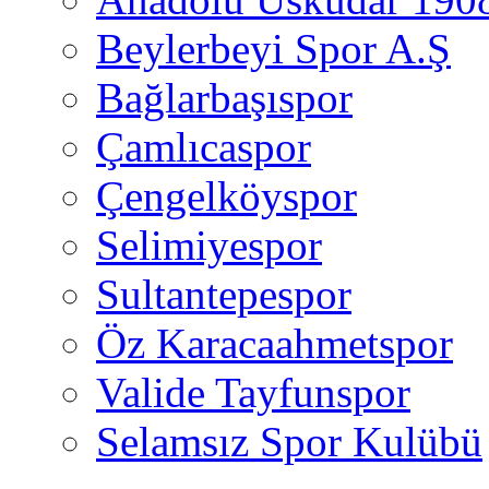
Beylerbeyi Spor A.Ş
Bağlarbaşıspor
Çamlıcaspor
Çengelköyspor
Selimiyespor
Sultantepespor
Öz Karacaahmetspor
Valide Tayfunspor
Selamsız Spor Kulübü