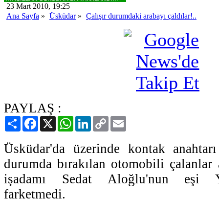
23 Mart 2010, 19:25
Ana Sayfa
»
Üsküdar
»
Çalışır durumdaki arabayı çaldılar!..
PAYLAŞ :
Paylaş
Facebook
X
WhatsApp
LinkedIn
Copy
Email
Link
Üsküdar'da üzerinde kontak anahtarı
durumda bırakılan otomobili çalanlar 
işadamı Sedat Aloğlu'nun eşi Y
farketmedi.