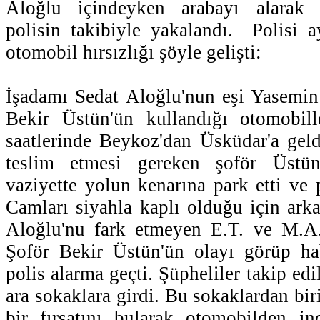
Aloğlu içindeyken arabayı alarak u
polisin takibiyle yakalandı. Polisi a
otomobil hırsızlığı şöyle gelişti:
İşadamı Sedat Aloğlu'nun eşi Yasemin
Bekir Üstün'ün kullandığı otomobil
saatlerinde Beykoz'dan Üsküdar'a geld
teslim etmesi gereken şoför Üstün,
vaziyette yolun kenarına park etti ve 
Camları siyahla kaplı olduğu için ark
Aloğlu'nu fark etmeyen E.T. ve M.A.,
Şoför Bekir Üstün'ün olayı görüp ha
polis alarma geçti. Şüpheliler takip edi
ara sokaklara girdi. Bu sokaklardan bi
bir fırsatını bularak otomobilden in