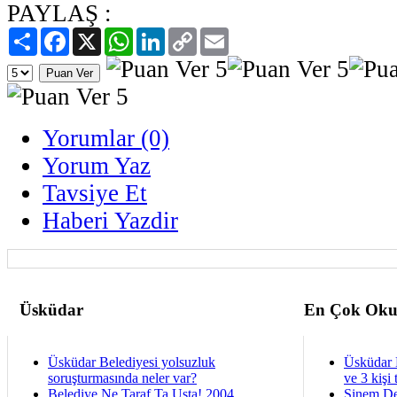
PAYLAŞ :
Paylaş
Facebook
X
WhatsApp
LinkedIn
Copy
Email
Link
Yorumlar (0)
Yorum Yaz
Tavsiye Et
Haberi Yazdir
Üsküdar
En Çok Oku
Üsküdar Belediyesi yolsuzluk
Üsküdar 
soruşturmasında neler var?
ve 3 kişi 
Belediye Ne Taraf Ta Usta! 2004
Sinem De