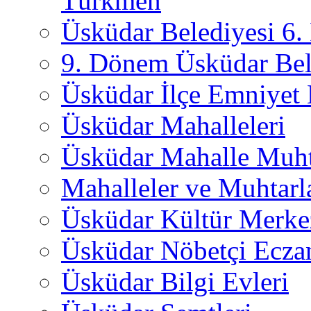
Türkmen
Üsküdar Belediyesi 6
9. Dönem Üsküdar Bel
Üsküdar İlçe Emniyet
Üsküdar Mahalleleri
Üsküdar Mahalle Muht
Mahalleler ve Muhtarl
Üsküdar Kültür Merkez
Üsküdar Nöbetçi Ecza
Üsküdar Bilgi Evleri