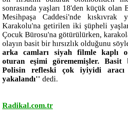
sonrasında yaşları 18'den küçük olan
Mesihpaşa Caddesi'nde kıskıvrak y
Karakolu'na getirilen iki şüpheli yaşl
Çocuk Bürosu'na götürülürken, karakol
olayın basit bir hırsızlık olduğunu söy
arka camları siyah filmle kaplı 
oturan eşimi görememişler. Basit b
Polisin refleski çok iyiyidi arac
yakalandı''
dedi.
Radikal.com.tr