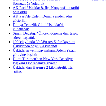
Sonsuzluğa Yolculuk
AK Parti Üsküdar 8. İlçe Kongresi'nin tarihi
belli oldu
AK Parti'de Erdem Demir yeniden aday
gösterildi
Dünya Temizlik Günü Üsküdar'da
kutlanacak
Sinem Dedetaş, ''Önceki döneme dair tespit
süreci başlattık''
100.'cü yılında 30 Ağustos Zafer Bayramı
Üsküdar'da coşkuyla kutlandı
Üsküdar'ın yeni Kaymakamı Adem Yazıcı
görevine başladı
Hilmi Türkmen'den New York Belediye
Başkanı Eric Adams'a ziyaret
Üsküdar'dan Harem'e 2 kilometrelik iftar
sofrası