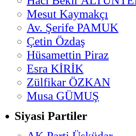
Hacı Bekir ALTUNTE
Mesut Kaymakçı
Av. Şerife PAMUK
Çetin Özdaş
Hüsamettin Piraz
Esra KİRİK
Zülfikar ÖZKAN
Musa GÜMUŞ
Siyasi Partiler
AK Parti Üsküdar