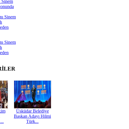
ı Sinem
yonunda
nı Sinem
dı
Neden
nı Sinem
dı
Neden
RİLER
kim
Üsküdar Belediye
Başkan Adayı Hilmi
...
Türk...