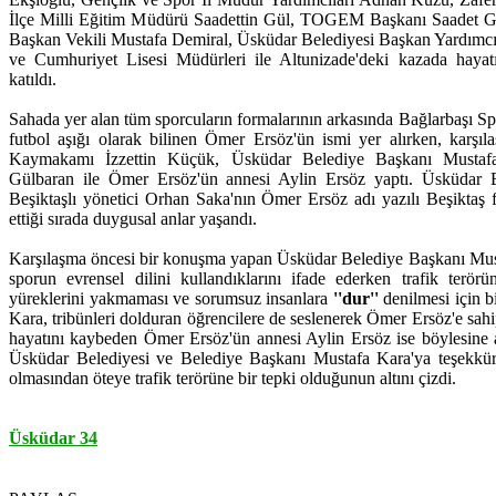
İlçe Milli Eğitim Müdürü Saadettin Gül, TOGEM Başkanı Saadet Gü
Başkan Vekili Mustafa Demiral, Üsküdar Belediyesi Başkan Yardımcı
ve Cumhuriyet Lisesi Müdürleri ile Altunizade'deki kazada hayat
katıldı.
Sahada yer alan tüm sporcuların formalarının arkasında Bağlarbaşı S
futbol aşığı olarak bilinen Ömer Ersöz'ün ismi yer alırken, karş
Kaymakamı İzzettin Küçük, Üsküdar Belediye Başkanı Must
Gülbaran ile Ömer Ersöz'ün annesi Aylin Ersöz yaptı. Üsküdar 
Beşiktaşlı yönetici Orhan Saka'nın Ömer Ersöz adı yazılı Beşiktaş 
ettiği sırada duygusal anlar yaşandı.
Karşılaşma öncesi bir konuşma yapan Üsküdar Belediye Başkanı Mus
sporun evrensel dilini kullandıklarını ifade ederken trafik terö
yüreklerini yakmaması ve sorumsuz insanlara
''dur''
denilmesi için bi
Kara, tribünleri dolduran öğrencilere de seslenerek Ömer Ersöz'e sahip
hayatını kaybeden Ömer Ersöz'ün annesi Aylin Ersöz ise böylesine an
Üsküdar Belediyesi ve Belediye Başkanı Mustafa Kara'ya teşekkür e
olmasından öteye trafik terörüne bir tepki olduğunun altını çizdi.
Üsküdar 34