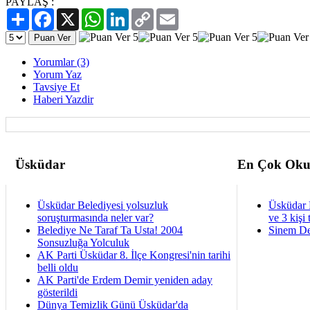
PAYLAŞ :
Paylaş
Facebook
X
WhatsApp
LinkedIn
Copy
Email
Link
Yorumlar (3)
Yorum Yaz
Tavsiye Et
Haberi Yazdir
Üsküdar
En Çok Oku
Üsküdar Belediyesi yolsuzluk
Üsküdar 
soruşturmasında neler var?
ve 3 kişi 
Belediye Ne Taraf Ta Usta! 2004
Sinem De
Sonsuzluğa Yolculuk
AK Parti Üsküdar 8. İlçe Kongresi'nin tarihi
belli oldu
AK Parti'de Erdem Demir yeniden aday
gösterildi
Dünya Temizlik Günü Üsküdar'da