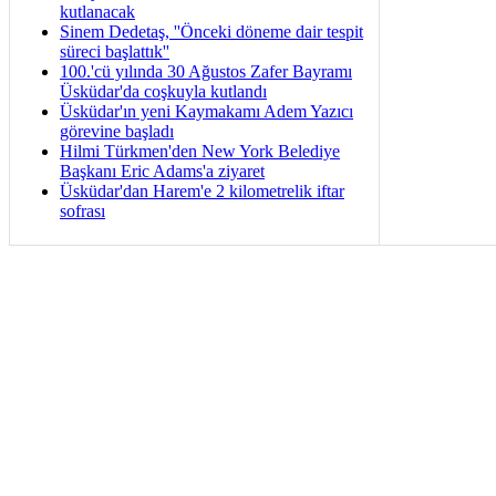
kutlanacak
Sinem Dedetaş, ''Önceki döneme dair tespit
süreci başlattık''
100.'cü yılında 30 Ağustos Zafer Bayramı
Üsküdar'da coşkuyla kutlandı
Üsküdar'ın yeni Kaymakamı Adem Yazıcı
görevine başladı
Hilmi Türkmen'den New York Belediye
Başkanı Eric Adams'a ziyaret
Üsküdar'dan Harem'e 2 kilometrelik iftar
sofrası