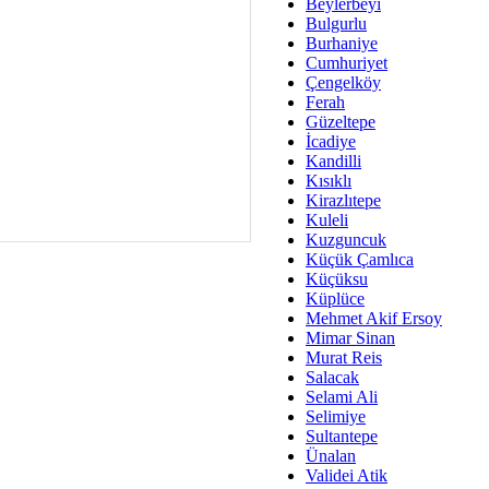
Av. Ş
Beylerbeyi
Bulgurlu
İmar Sorunlarının Genel Ç
Burhaniye
Cumhuriyet
Çet
Çengelköy
Arakan Ner
Ferah
Güzeltepe
Hüsam
İcadiye
Bayramın Mü
Kandilli
Kısıklı
Es
Kirazlıtepe
Ruhsal Yön
Kuleli
Kuzguncuk
Zülf
Küçük Çamlıca
Üsküdar Kar
Küçüksu
Küplüce
Mus
Mehmet Akif Ersoy
Mimar Sinan
Murat Reis
Salacak
Selami Ali
Selimiye
Sultantepe
Ünalan
Validei Atik