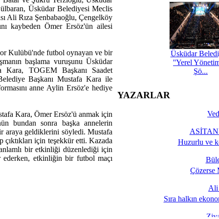
lbaran, Üsküdar Belediyesi Meclis
sı Ali Rıza Şenbabaoğlu, Çengelköy
ını kaybeden Ömer Ersöz'ün ailesi
por Kulübü'nde futbol oynayan ve bir
Üsküdar Beledi
ılaşmanın başlama vuruşunu Üsküdar
''Yerel Yöneti
afa Kara, TOGEM Başkanı Saadet
Şö...
Belediye Başkanı Mustafa Kara ile
formasını anne Aylin Ersöz'e hediye
YAZARLAR
Ved
tafa Kara, Ömer Ersöz'ü anmak için
rünün bundan sonra başka annelerin
ASİTANE
r araya geldiklerini söyledi. Mustafa
 çıktıkları için teşekkür etti. Kazada
Huzurlu ve k
lamlı bir etkinliği düzenlediği için
derken, etkinliğin bir futbol maçı
Bül
Çözerse 
Al
Sıra halkın ekono
Ziy