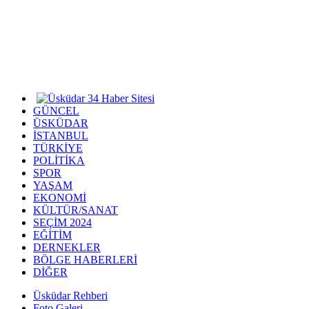
GÜNCEL
ÜSKÜDAR
İSTANBUL
TÜRKİYE
POLİTİKA
SPOR
YAŞAM
EKONOMİ
KÜLTÜR/SANAT
SEÇİM 2024
EĞİTİM
DERNEKLER
BÖLGE HABERLERİ
DİĞER
Üsküdar Rehberi
Foto Galeri