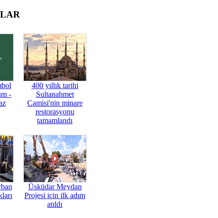
OLAR
mbol
400 yıllık tarihi
üm -
Sultanahmet
az
Camisi'nin minare
restorasyonu
tamamlandı
rban
Üsküdar Meydan
ları
Projesi için ilk adım
atıldı