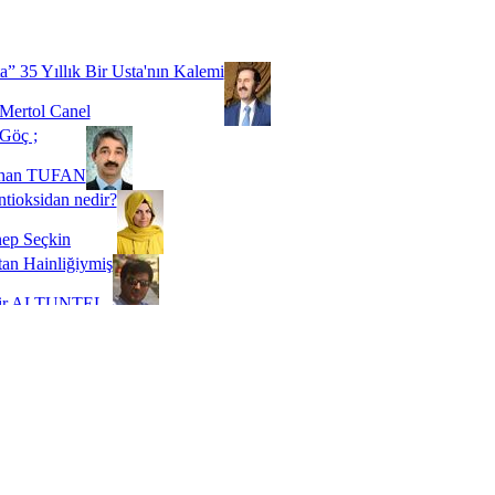
Biz buyuz...
 SOYSEVİNÇ
a” 35 Yıllık Bir Usta'nın Kalemi
Mertol Canel
Göç ;
ihan TUFAN
tioksidan nedir?
ep Seçkin
an Hainliğiymiş
kir ALTUNTEL
adde Bağımlılığı
t Kaymakçı
 Bir Süre De Olsa Burdayız
aş ŞENEL
ti Kalmadı Üstadım!