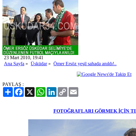
23 Mart 2010, 19:41
Ana Sayfa
»
Üsküdar
»
Ömer Ersöz yeşil sahada anıldı!..
PAYLAŞ :
Paylaş
Facebook
X
WhatsApp
LinkedIn
Copy
Email
Link
FOTOĞRAFLARI GÖRMEK İÇİN T