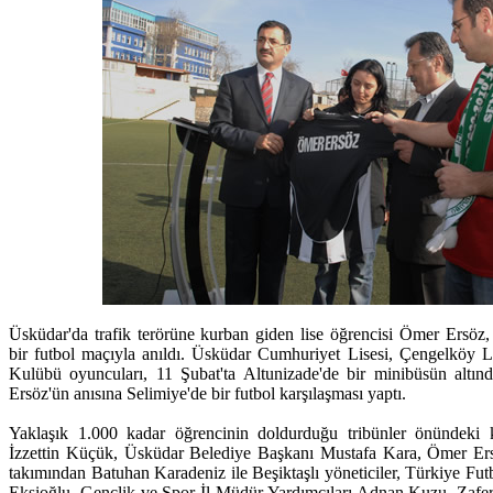
Üsküdar'da trafik terörüne kurban giden lise öğrencisi Ömer Ersöz,
bir futbol maçıyla anıldı. Üsküdar Cumhuriyet Lisesi, Çengelköy Li
Kulübü oyuncuları, 11 Şubat'ta Altunizade'de bir minibüsün altı
Ersöz'ün anısına Selimiye'de bir futbol karşılaşması yaptı.
Yaklaşık 1.000 kadar öğrencinin doldurduğu tribünler önündeki
İzzettin Küçük, Üsküdar Belediye Başkanı Mustafa Kara, Ömer Ersö
takımından Batuhan Karadeniz ile Beşiktaşlı yöneticiler, Türkiye Fu
Ekşioğlu, Gençlik ve Spor İl Müdür Yardımcıları Adnan Kuzu, Zafer