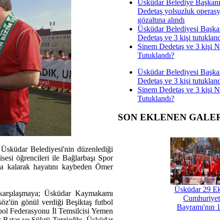
Üsküdar Belediye Başkan
Dedetaş yolsuzluk operas
gözaltına alındı
Üsküdar Belediyesi Başka
Dedetaş ve 3 kişi tutuklan
Sinem Dedetaş ve 3 kişi 
Tutuklandı?
Üsküdar Belediyesi Başka
Dedetaş ve 3 kişi tutuklan
Sinem Dedetaş ve 3 kişi 
Tutuklandı?
SON EKLENEN GALE
 Üsküdar Belediyesi'nin düzenlediği
sesi öğrencileri ile Bağlarbaşı Spor
nda kalarak hayatını kaybeden Ömer
Üsküdar 29 E
 karşılaşmaya; Üsküdar Kaymakamı
Cumhuriyet
z'ün gönül verdiği Beşiktaş futbol
Bayramı'nın 1
tbol Federasyonu İl Temsilcisi Yemen
 Batar ve Şükrü Terzioğlu, Üsküdar