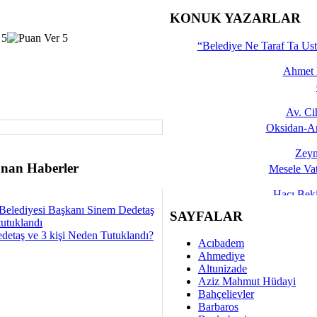
İşte 
KONUK YAZARLAR
Yalçın
“Belediye Ne Taraf Ta Ust
Ahmet 
Av. C
Oksidan-An
Zeyn
nan Haberler
Mesele Vat
Hacı Be
Belediyesi Başkanı Sinem Dedetaş
Okullarda M
SAYFALAR
tutuklandı
detaş ve 3 kişi Neden Tutuklandı?
Mesu
Acıbadem
Dünya Fani, Ama Kısa
Ahmediye
Altunizade
Sav
Aziz Mahmut Hüdayi
Hukukun Adale
Bahçelievler
Barbaros