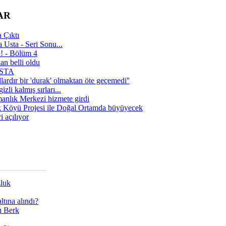
AR
 Çıktı
 Usta - Seri Sonu...
a! - Bölüm 4
n belli oldu
 USTA
lardır bir 'durak' olmaktan öte geçemedi''
zli kalmış sırları...
manlık Merkezi hizmete girdi
 Köyü Projesi ile Doğal Ortamda büyüyecek
i açılıyor
zluk
tına alındı?
ı Berk