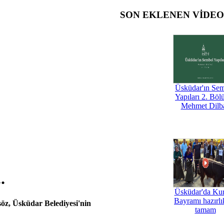
SON EKLENEN VİDE
Üsküdar'ın Se
Yapıları 2. Böl
Mehmet Dilb
.
Üsküdar'da Ku
Bayramı hazırlık
söz, Üsküdar Belediyesi'nin
tamam