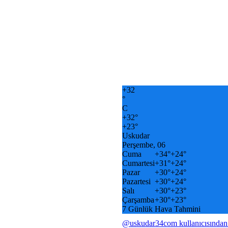
+
32
°
C
+
32°
+
23°
Uskudar
Perşembe, 06
Cuma
+
34°
+
24°
Cumartesi
+
31°
+
24°
Pazar
+
30°
+
24°
Pazartesi
+
30°
+
24°
Salı
+
30°
+
23°
Çarşamba
+
30°
+
23°
7 Günlük Hava Tahmini
@uskudar34com kullanıcısından