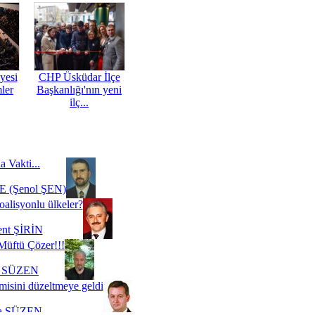
yesi
CHP Üsküdar İlçe
mler
Başkanlığı'nın yeni
ilç...
a Vakti...
 (Şenol ŞEN)
oalisyonlu ülkeler?
ent ŞİRİN
Müftü Çözer!!!
i SÜZEN
misini düzeltmeye geldi
a SÜZEN