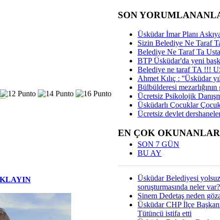
SON YORUMLANANL
Üsküdar İmar Planı Askıya
Sizin Belediye Ne Taraf Ta
Belediye Ne Taraf Ta Ust
BTP Üsküdar'da yeni başka
Belediye ne taraf TA !!!
Ahmet Kılıç : ''Üsküdar yıl
Bülbülderesi mezarlığının gi
Ücretsiz Psikolojik Danış
Üsküdarlı Çocuklar Çocuk
Ücretsiz devlet dershaneler
EN ÇOK OKUNANLAR
SON 7 GÜN
BU AY
Üsküdar Belediyesi yolsu
IKLAYIN
soruşturmasında neler var?
Sinem Dedetaş neden gözal
Üsküdar CHP İlçe Başkan
Tütüncü istifa etti