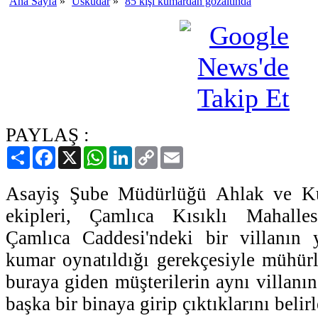
Ana Sayfa
»
Üsküdar
»
85 kişi kumardan gözaltında
PAYLAŞ :
Paylaş
Facebook
X
WhatsApp
LinkedIn
Copy
Email
Link
Asayiş Şube Müdürlüğü Ahlak ve K
ekipleri, Çamlıca Kısıklı Mahalle
Çamlıca Caddesi'ndeki bir villanın
kumar oynatıldığı gerekçesiyle mühür
buraya giden müşterilerin aynı villanın 
başka bir binaya girip çıktıklarını belirl