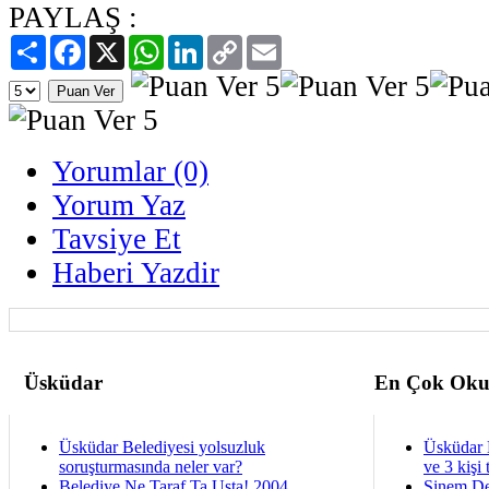
PAYLAŞ :
Paylaş
Facebook
X
WhatsApp
LinkedIn
Copy
Email
Link
Yorumlar (0)
Yorum Yaz
Tavsiye Et
Haberi Yazdir
Üsküdar
En Çok Oku
Üsküdar Belediyesi yolsuzluk
Üsküdar 
soruşturmasında neler var?
ve 3 kişi 
Belediye Ne Taraf Ta Usta! 2004
Sinem De