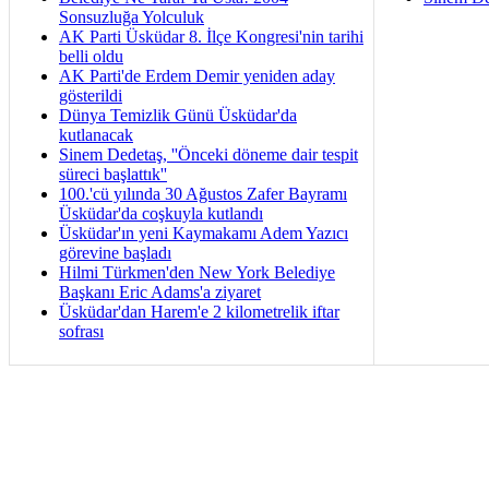
Sonsuzluğa Yolculuk
AK Parti Üsküdar 8. İlçe Kongresi'nin tarihi
belli oldu
AK Parti'de Erdem Demir yeniden aday
gösterildi
Dünya Temizlik Günü Üsküdar'da
kutlanacak
Sinem Dedetaş, ''Önceki döneme dair tespit
süreci başlattık''
100.'cü yılında 30 Ağustos Zafer Bayramı
Üsküdar'da coşkuyla kutlandı
Üsküdar'ın yeni Kaymakamı Adem Yazıcı
görevine başladı
Hilmi Türkmen'den New York Belediye
Başkanı Eric Adams'a ziyaret
Üsküdar'dan Harem'e 2 kilometrelik iftar
sofrası