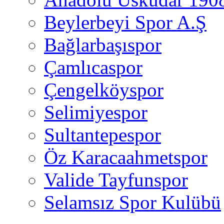
Beylerbeyi Spor A.Ş
Bağlarbaşıspor
Çamlıcaspor
Çengelköyspor
Selimiyespor
Sultantepespor
Öz Karacaahmetspor
Valide Tayfunspor
Selamsız Spor Kulübü