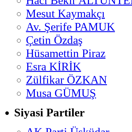
Hacı Bekir ALTUNTE
Mesut Kaymakçı
Av. Şerife PAMUK
Çetin Özdaş
Hüsamettin Piraz
Esra KİRİK
Zülfikar ÖZKAN
Musa GÜMUŞ
Siyasi Partiler
AK Parti Üsküdar