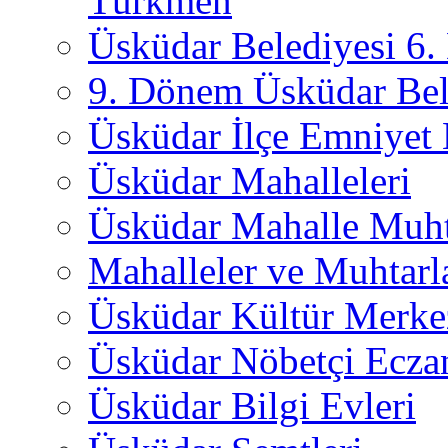
Türkmen
Üsküdar Belediyesi 6
9. Dönem Üsküdar Bel
Üsküdar İlçe Emniyet
Üsküdar Mahalleleri
Üsküdar Mahalle Muht
Mahalleler ve Muhtarl
Üsküdar Kültür Merkez
Üsküdar Nöbetçi Ecza
Üsküdar Bilgi Evleri