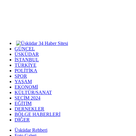
GÜNCEL
ÜSKÜDAR
İSTANBUL
TÜRKİYE
POLİTİKA
SPOR
YAŞAM
EKONOMİ
KÜLTÜR/SANAT
SEÇİM 2024
EĞİTİM
DERNEKLER
BÖLGE HABERLERİ
DİĞER
Üsküdar Rehberi
Foto Galeri