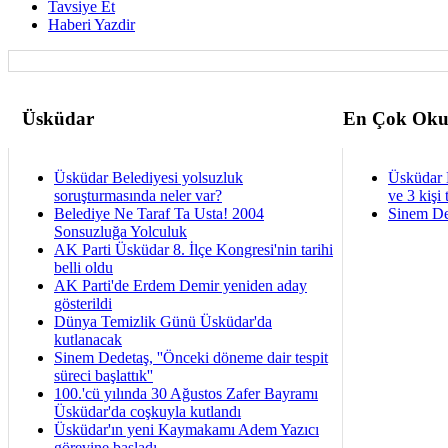
Tavsiye Et
Haberi Yazdir
Üsküdar
En Çok Oku
Üsküdar Belediyesi yolsuzluk
Üsküdar 
soruşturmasında neler var?
ve 3 kişi 
Belediye Ne Taraf Ta Usta! 2004
Sinem De
Sonsuzluğa Yolculuk
AK Parti Üsküdar 8. İlçe Kongresi'nin tarihi
belli oldu
AK Parti'de Erdem Demir yeniden aday
gösterildi
Dünya Temizlik Günü Üsküdar'da
kutlanacak
Sinem Dedetaş, ''Önceki döneme dair tespit
süreci başlattık''
100.'cü yılında 30 Ağustos Zafer Bayramı
Üsküdar'da coşkuyla kutlandı
Üsküdar'ın yeni Kaymakamı Adem Yazıcı
görevine başladı