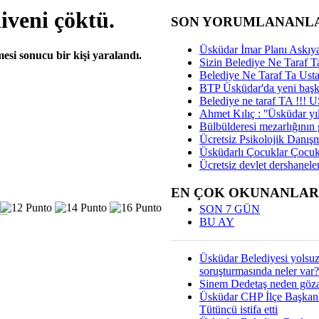
iveni çöktü.
SON YORUMLANANL
Üsküdar İmar Planı Askıya
si sonucu bir kişi yaralandı.
Sizin Belediye Ne Taraf Ta
Belediye Ne Taraf Ta Ust
BTP Üsküdar'da yeni başka
Belediye ne taraf TA !!!
Ahmet Kılıç : ''Üsküdar yıl
Bülbülderesi mezarlığının gi
Ücretsiz Psikolojik Danış
Üsküdarlı Çocuklar Çocuk
Ücretsiz devlet dershaneler
EN ÇOK OKUNANLAR
SON 7 GÜN
BU AY
Üsküdar Belediyesi yolsu
soruşturmasında neler var?
Sinem Dedetaş neden gözal
Üsküdar CHP İlçe Başkan
Tütüncü istifa etti