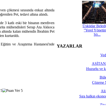
ven çökmesi sırasında enkaz altında
enilen Pet, tedavi altına alındı.
de 3 katlı eski bir binanın merdiven
Üsküdar Beledi
rita mühendisleri Serap Ata Akkoca
''Yerel Yöneti
 altında kalan mühendis İbrahim Pet
Şö...
en kurtarıldı.
Eğitim ve Araştırma Hastanesi'nde
YAZARLAR
Ved
ASİTANE
Huzurlu ve k
Bül
Çözerse 
Al
Sıra halkın ekono
Ziy