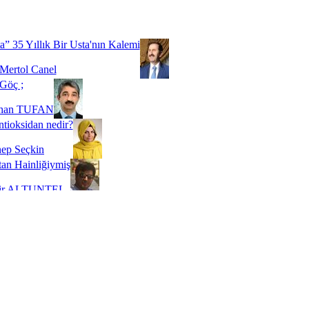
Biz buyuz...
 SOYSEVİNÇ
a” 35 Yıllık Bir Usta'nın Kalemi
Mertol Canel
Göç ;
ihan TUFAN
tioksidan nedir?
ep Seçkin
an Hainliğiymiş
kir ALTUNTEL
adde Bağımlılığı
t Kaymakçı
 Bir Süre De Olsa Burdayız
aş ŞENEL
ti Kalmadı Üstadım!