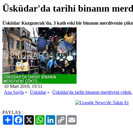
Üsküdar'da tarihi binanın merd
Üsküdar Kuzguncuk'da, 3 katlı eski bir binanın merdivenin çökme
10 Mart 2010, 19:51
Ana Sayfa
»
Üsküdar
»
Üsküdar'da tarihi binanın merdiveni çöktü.
PAYLAŞ :
Paylaş
Facebook
X
WhatsApp
LinkedIn
Copy
Email
Link