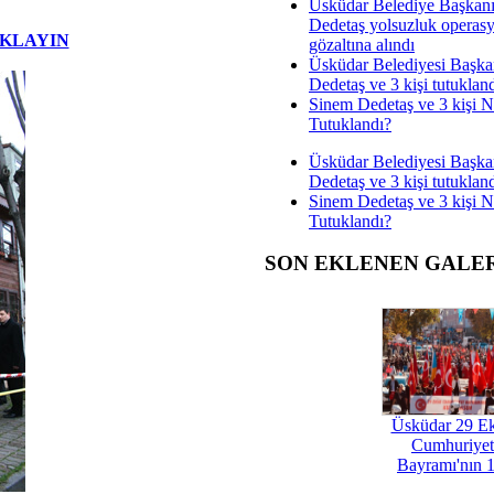
Üsküdar Belediye Başkan
Dedetaş yolsuzluk operas
IKLAYIN
gözaltına alındı
Üsküdar Belediyesi Başka
Dedetaş ve 3 kişi tutuklan
Sinem Dedetaş ve 3 kişi 
Tutuklandı?
Üsküdar Belediyesi Başka
Dedetaş ve 3 kişi tutuklan
Sinem Dedetaş ve 3 kişi 
Tutuklandı?
SON EKLENEN GALE
Üsküdar 29 E
Cumhuriyet
Bayramı'nın 1