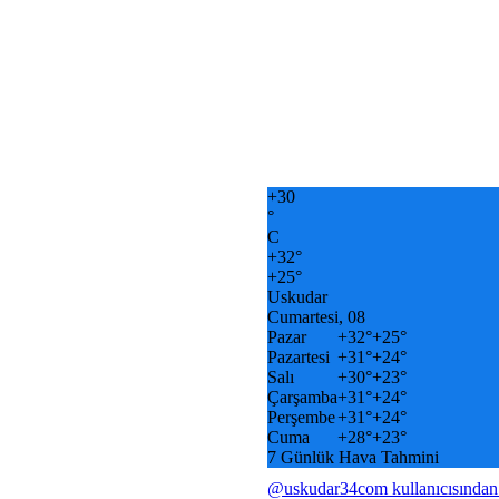
+
30
°
C
+
32°
+
25°
Uskudar
Cumartesi, 08
Pazar
+
32°
+
25°
Pazartesi
+
31°
+
24°
Salı
+
30°
+
23°
Çarşamba
+
31°
+
24°
Perşembe
+
31°
+
24°
Cuma
+
28°
+
23°
7 Günlük Hava Tahmini
@uskudar34com kullanıcısından