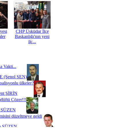
yesi
CHP Üsküdar İlçe
mler
Başkanlığı'nın yeni
ilç...
a Vakti...
 (Şenol ŞEN)
oalisyonlu ülkeler?
ent ŞİRİN
Müftü Çözer!!!
i SÜZEN
misini düzeltmeye geldi
a SÜZEN