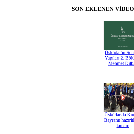
SON EKLENEN VİDE
Üsküdar'ın Se
Yapıları 2. Böl
Mehmet Dilb
Üsküdar'da Ku
Bayramı hazırlık
tamam