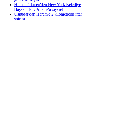
Hilmi Türkmen'den New York Belediye
Başkanı Eric Adams'a ziyaret
Üsküdar'dan Harem'e 2 kilometrelik iftar
sofrası