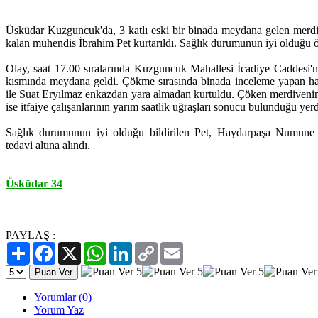
Üsküdar Kuzguncuk'da, 3 katlı eski bir binada meydana gelen merdi
kalan mühendis İbrahim Pet kurtarıldı. Sağlık durumunun iyi olduğu öğr
Olay, saat 17.00 sıralarında Kuzguncuk Mahallesi İcadiye Caddesi'n
kısmında meydana geldi. Çökme sırasında binada inceleme yapan ha
ile Suat Eryılmaz enkazdan yara almadan kurtuldu. Çöken merdivenin
ise itfaiye çalışanlarının yarım saatlik uğraşları sonucu bulunduğu yerd
Sağlık durumunun iyi olduğu bildirilen Pet, Haydarpaşa Numune 
tedavi altına alındı.
Üsküdar 34
PAYLAŞ :
Paylaş
Facebook
X
WhatsApp
LinkedIn
Copy
Email
Link
Yorumlar (0)
Yorum Yaz