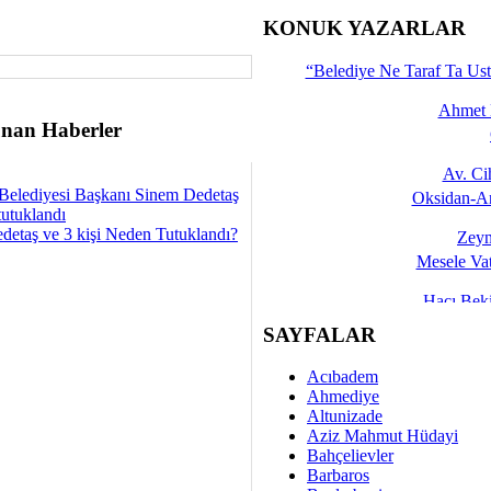
İşte 
KONUK YAZARLAR
Yalçın
“Belediye Ne Taraf Ta Ust
Ahmet 
nan Haberler
Av. C
Belediyesi Başkanı Sinem Dedetaş
Oksidan-An
tutuklandı
detaş ve 3 kişi Neden Tutuklandı?
Zeyn
Mesele Vat
Hacı Be
Okullarda M
SAYFALAR
Mesu
Acıbadem
Dünya Fani, Ama Kısa
Ahmediye
Altunizade
Sav
Aziz Mahmut Hüdayi
Hukukun Adale
Bahçelievler
Barbaros