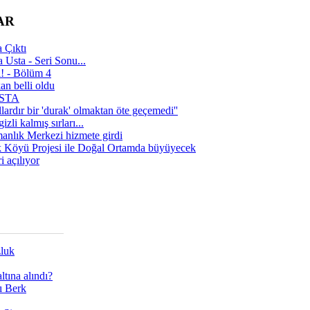
AR
 Çıktı
 Usta - Seri Sonu...
a! - Bölüm 4
n belli oldu
 USTA
lardır bir 'durak' olmaktan öte geçemedi''
zli kalmış sırları...
manlık Merkezi hizmete girdi
 Köyü Projesi ile Doğal Ortamda büyüyecek
i açılıyor
zluk
tına alındı?
ı Berk