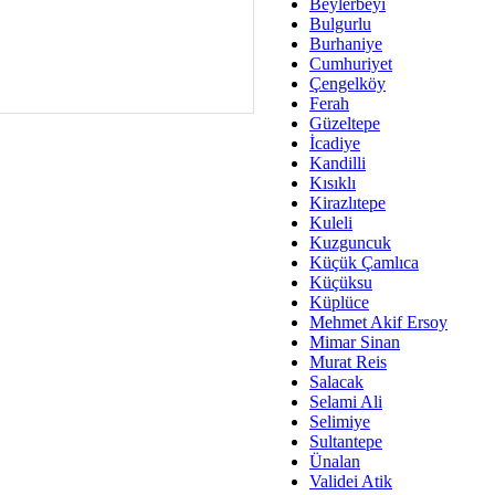
Av. Ş
Beylerbeyi
Bulgurlu
İmar Sorunlarının Genel Ç
Burhaniye
Cumhuriyet
Çet
Çengelköy
Arakan Ner
Ferah
Güzeltepe
Hüsam
İcadiye
Bayramın Mü
Kandilli
Kısıklı
Es
Kirazlıtepe
Ruhsal Yön
Kuleli
Kuzguncuk
Zülf
Küçük Çamlıca
Üsküdar Kar
Küçüksu
Küplüce
Mus
Mehmet Akif Ersoy
Mimar Sinan
Murat Reis
Salacak
Selami Ali
Selimiye
Sultantepe
Ünalan
Validei Atik