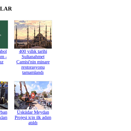
OLAR
mbol
400 yıllık tarihi
üm -
Sultanahmet
az
Camisi'nin minare
restorasyonu
tamamlandı
rban
Üsküdar Meydan
ları
Projesi için ilk adım
atıldı