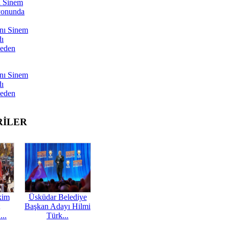
ı Sinem
yonunda
nı Sinem
dı
Neden
nı Sinem
dı
Neden
RİLER
kim
Üsküdar Belediye
Başkan Adayı Hilmi
...
Türk...