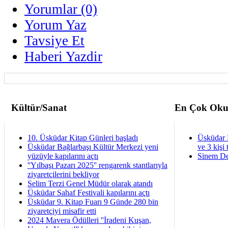
Yorumlar (0)
Yorum Yaz
Tavsiye Et
Haberi Yazdir
Kültür/Sanat
En Çok Oku
10. Üsküdar Kitap Günleri başladı
Üsküdar 
Üsküdar Bağlarbaşı Kültür Merkezi yeni
ve 3 kişi 
yüzüyle kapılarını açtı
Sinem De
''Yılbaşı Pazarı 2025'' rengarenk stantlarıyla
ziyaretçilerini bekliyor
Selim Terzi Genel Müdür olarak atandı
Üsküdar Sahaf Festivali kapılarını açtı
Üsküdar 9. Kitap Fuarı 9 Günde 280 bin
ziyaretçiyi misafir etti
2024 Mavera Ödülleri ''İradeni Kuşan,