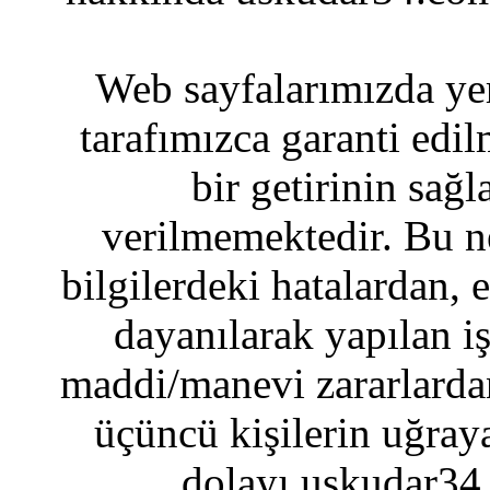
Web sayfalarımızda yer
tarafımızca garanti edil
bir getirinin sağ
verilmemektedir. Bu n
bilgilerdeki hatalardan, 
dayanılarak yapılan i
maddi/manevi zararlardan
üçüncü kişilerin uğraya
dolayı uskudar34