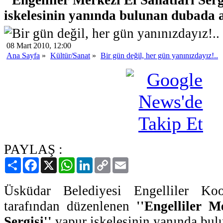
iskelesinin yanında bulunan dubada a
08 Mart 2010, 12:00
Ana Sayfa
»
Kültür/Sanat
»
Bir gün değil, her gün yanınızdayız!..
PAYLAŞ :
Paylaş
Facebook
X
WhatsApp
LinkedIn
Copy
Email
Link
Üsküdar Belediyesi Engelliler Ko
tarafından düzenlenen
''Engelliler M
Sergisi''
vapur iskelesinin yanında bul