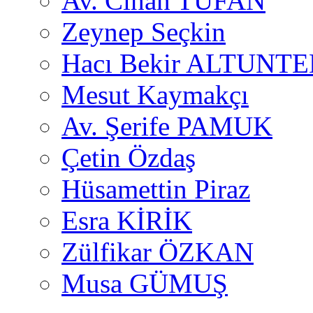
Av. Cihan TUFAN
Zeynep Seçkin
Hacı Bekir ALTUNTE
Mesut Kaymakçı
Av. Şerife PAMUK
Çetin Özdaş
Hüsamettin Piraz
Esra KİRİK
Zülfikar ÖZKAN
Musa GÜMUŞ