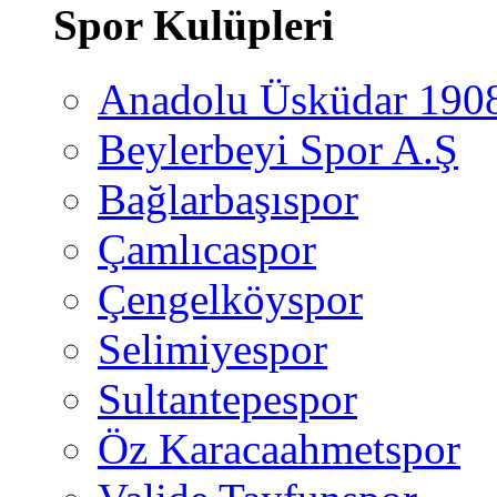
Spor Kulüpleri
Anadolu Üsküdar 190
Beylerbeyi Spor A.Ş
Bağlarbaşıspor
Çamlıcaspor
Çengelköyspor
Selimiyespor
Sultantepespor
Öz Karacaahmetspor