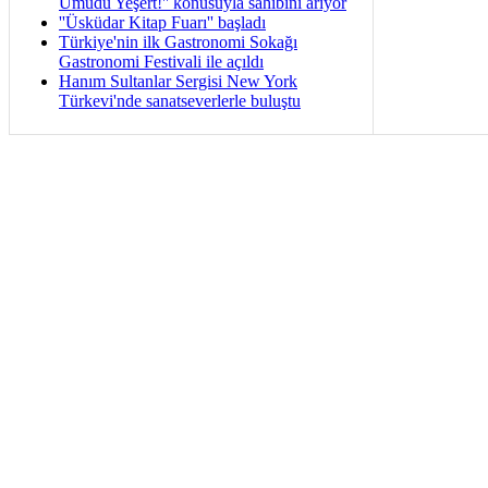
Umudu Yeşert!'' konusuyla sahibini arıyor
''Üsküdar Kitap Fuarı'' başladı
Türkiye'nin ilk Gastronomi Sokağı
Gastronomi Festivali ile açıldı
Hanım Sultanlar Sergisi New York
Türkevi'nde sanatseverlerle buluştu