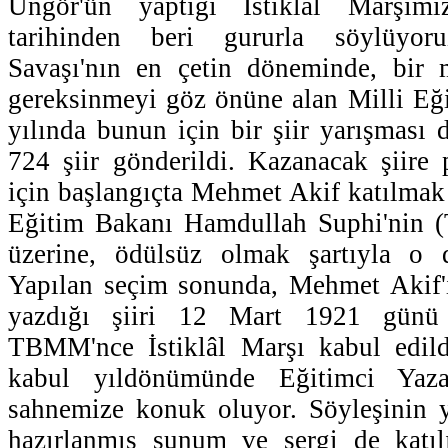
Üngör'ün yaptığı İstiklal Marşı
tarihinden beri gururla söylüyor
Savaşı'nın en çetin döneminde, bir 
gereksinmeyi göz önüne alan Milli Eğ
yılında bunun için bir şiir yarışması 
724 şiir gönderildi. Kazanacak şiire
için başlangıçta Mehmet Akif katılmak
Eğitim Bakanı Hamdullah Suphi'nin 
üzerine, ödülsüz olmak şartıyla o d
Yapılan seçim sonunda, Mehmet Akif'
yazdığı şiiri 12 Mart 1921 günü
TBMM'nce İstiklâl Marşı kabul edildi
kabul yıldönümünde Eğitimci Yaza
sahnemize konuk oluyor. Söyleşinin y
hazırlanmış sunum ve sergi de katıl