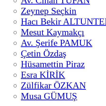
Av. Cihan TUFAN
Zeynep Seçkin
Hacı Bekir ALTUNTE
Mesut Kaymakçı
Av. Şerife PAMUK
Çetin Özdaş
Hüsamettin Piraz
Esra KİRİK
Zülfikar ÖZKAN
Musa GÜMUŞ