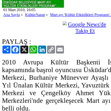
01 Mart 2010, 16:05
Ana Sayfa
»
Kültür/Sanat
»
Mart ayı 'Kültür Etkinlikleri Programı'..
PAYLAŞ :
Paylaş
Facebook
X
WhatsApp
LinkedIn
Copy
Email
Link
2010 Avrupa Kültür Başkenti İsta
kapsamında başrol oyuncusu Üsküdar'd
Merkezi, Burhaniye Münevver Ayaşlı 
Yıl Ünalan Kültür Merkezi, Yavuztürk
Merkezi ve Çengelköy Ahmet Yük
Merkezleri'nde gerçekleşecek Mart ayı 
belli oldu.