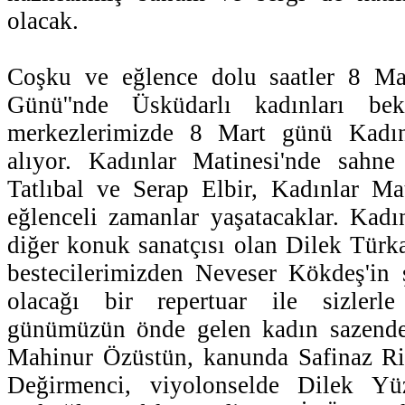
olacak.
Coşku ve eğlence dolu saatler 8 Ma
Günü''nde Üsküdarlı kadınları be
merkezlerimizde 8 Mart günü Kadın
alıyor. Kadınlar Matinesi'nde sahn
Tatlıbal ve Serap Elbir, Kadınlar Ma
eğlenceli zamanlar yaşatacaklar. Kadın
diğer konuk sanatçısı olan Dilek Türk
bestecilerimizden Neveser Kökdeş'in şa
olacağı bir repertuar ile sizlerle
günümüzün önde gelen kadın sazende
Mahinur Özüstün, kanunda Safinaz Riz
Değirmenci, viyolonselde Dilek Yüz