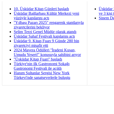
10. Üsküdar Kitap Günleri başladı
Üsküdar 
Üsküdar Bağlarbaşı Kültür Merkezi yeni
ve 3 kişi 
yüzüyle kapılarını açtı
Sinem De
''Yılbaşı Pazarı 2025'' rengarenk stantlarıyla
ziyaretçilerini bekliyor
Selim Terzi Genel Müdür olarak atandı
Üsküdar Sahaf Festivali kapılarını açtı
Üsküdar 9. Kitap Fuarı 9 Günde 280 bin
ziyaretçiyi misafir etti
2024 Mavera Ödülleri ''İradeni Kuşan,
Umudu Yeşert!'' konusuyla sahibini arıyor
''Üsküdar Kitap Fuarı'' başladı
Türkiye'nin ilk Gastronomi Sokağı
Gastronomi Festivali ile açıldı
Hanım Sultanlar Sergisi New York
Türkevi'nde sanatseverlerle buluştu