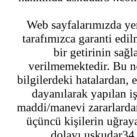
Web sayfalarımızda yer
tarafımızca garanti edil
bir getirinin sağ
verilmemektedir. Bu n
bilgilerdeki hatalardan, 
dayanılarak yapılan i
maddi/manevi zararlardan
üçüncü kişilerin uğraya
dolayı uskudar34