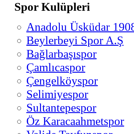
Spor Kulüpleri
Anadolu Üsküdar 190
Beylerbeyi Spor A.Ş
Bağlarbaşıspor
Çamlıcaspor
Çengelköyspor
Selimiyespor
Sultantepespor
Öz Karacaahmetspor