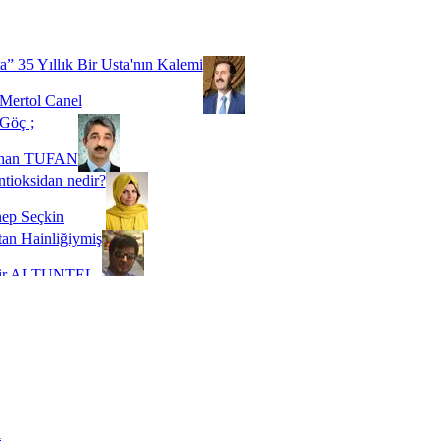
Biz buyuz...
 SOYSEVİNÇ
a” 35 Yıllık Bir Usta'nın Kalemi
Mertol Canel
Göç ;
ihan TUFAN
tioksidan nedir?
ep Seçkin
an Hainliğiymiş
kir ALTUNTEL
adde Bağımlılığı
t Kaymakçı
 Bir Süre De Olsa Burdayız
aş ŞENEL
ti Kalmadı Üstadım!
ı