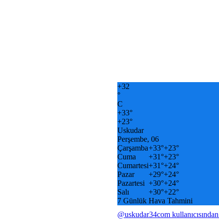
+
32
°
C
+
33°
+
23°
Uskudar
Perşembe, 06
Çarşamba
+
33°
+
23°
Cuma
+
31°
+
23°
Cumartesi
+
31°
+
24°
Pazar
+
29°
+
24°
Pazartesi
+
30°
+
24°
Salı
+
30°
+
22°
7 Günlük Hava Tahmini
@uskudar34com kullanıcısından