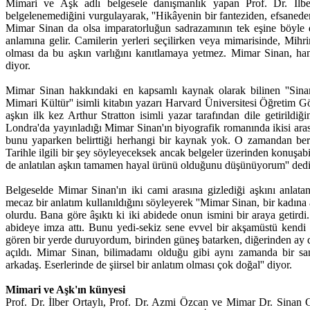
Mimari ve Aşk adlı belgesele danışmanlık yapan Prof. Dr. İlber
belgelenemediğini vurgulayarak, ''Hikâyenin bir fanteziden, efsane
Mimar Sinan da olsa imparatorluğun sadrazamının tek eşine böyle 
anlamına gelir. Camilerin yerleri seçilirken veya mimarisinde, Mihr
olması da bu aşkın varlığını kanıtlamaya yetmez. Mimar Sinan, han
diyor.
Mimar Sinan hakkındaki en kapsamlı kaynak olarak bilinen ''Sina
Mimari Kültür'' isimli kitabın yazarı Harvard Üniversitesi Öğretim G
aşkın ilk kez Arthur Stratton isimli yazar tarafından dile getirildiğin
Londra'da yayınladığı Mimar Sinan'ın biyografik romanında ikisi ar
bunu yaparken belirttiği herhangi bir kaynak yok. O zamandan beri
Tarihle ilgili bir şey söyleyeceksek ancak belgeler üzerinden konuşabi
de anlatılan aşkın tamamen hayal ürünü olduğunu düşünüyorum'' dedi
Belgeselde Mimar Sinan'ın iki cami arasına gizlediği aşkını anlata
mecaz bir anlatım kullanıldığını söyleyerek ''Mimar Sinan, bir kadına
olurdu. Bana göre âşıktı ki iki abidede onun ismini bir araya getird
abideye imza attı. Bunu yedi-sekiz sene evvel bir akşamüstü kendi 
gören bir yerde duruyordum, birinden güneş batarken, diğerinden ay
açıldı. Mimar Sinan, bilimadamı olduğu gibi aynı zamanda bir sana
arkadaş. Eserlerinde de şiirsel bir anlatım olması çok doğal'' diyor.
Mimari ve Aşk'ın künyesi
Prof. Dr. İlber Ortaylı, Prof. Dr. Azmi Özcan ve Mimar Dr. Sinan 