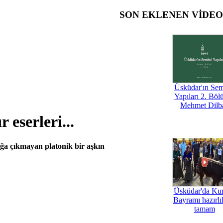
SON EKLENEN VİDE
Üsküdar'ın Se
Yapıları 2. Böl
Mehmet Dilb
eserleri...
ığa çıkmayan platonik bir aşkın
Üsküdar'da Ku
Bayramı hazırlık
tamam