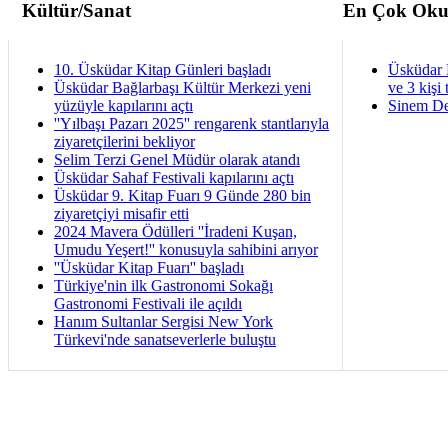
Kültür/Sanat
En Çok Oku
10. Üsküdar Kitap Günleri başladı
Üsküdar 
Üsküdar Bağlarbaşı Kültür Merkezi yeni
ve 3 kişi 
yüzüyle kapılarını açtı
Sinem De
''Yılbaşı Pazarı 2025'' rengarenk stantlarıyla
ziyaretçilerini bekliyor
Selim Terzi Genel Müdür olarak atandı
Üsküdar Sahaf Festivali kapılarını açtı
Üsküdar 9. Kitap Fuarı 9 Günde 280 bin
ziyaretçiyi misafir etti
2024 Mavera Ödülleri ''İradeni Kuşan,
Umudu Yeşert!'' konusuyla sahibini arıyor
''Üsküdar Kitap Fuarı'' başladı
Türkiye'nin ilk Gastronomi Sokağı
Gastronomi Festivali ile açıldı
Hanım Sultanlar Sergisi New York
Türkevi'nde sanatseverlerle buluştu