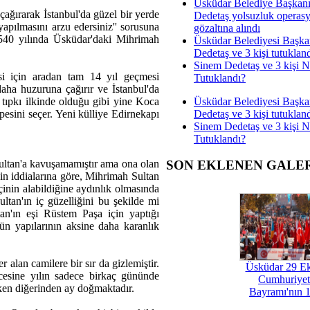
Üsküdar Belediye Başkan
ağırarak İstanbul'da güzel bir yerde
Dedetaş yolsuzluk operas
yapılmasını arzu edersiniz'' sorusuna
gözaltına alındı
1540 yılında Üsküdar'daki Mihrimah
Üsküdar Belediyesi Başka
Dedetaş ve 3 kişi tutuklan
Sinem Dedetaş ve 3 kişi 
i için aradan tam 14 yıl geçmesi
Tutuklandı?
aha huzuruna çağırır ve İstanbul'da
Üsküdar Belediyesi Başka
e tıpkı ilkinde olduğu gibi yine Koca
Dedetaş ve 3 kişi tutuklan
epesini seçer. Yeni külliye Edirnekapı
Sinem Dedetaş ve 3 kişi 
Tutuklandı?
ultan'a kavuşamamıştır ama ona olan
SON EKLENEN GALE
inin iddialarına göre, Mihrimah Sultan
çinin alabildiğine aydınlık olmasında
ltan'ın iç güzelliğini bu şekilde mi
an'ın eşi Rüstem Paşa için yaptığı
ün yapılarının aksine daha karanlık
 alan camilere bir sır da gizlemiştir.
Üsküdar 29 E
cesine yılın sadece birkaç gününde
Cumhuriyet
ken diğerinden ay doğmaktadır.
Bayramı'nın 1