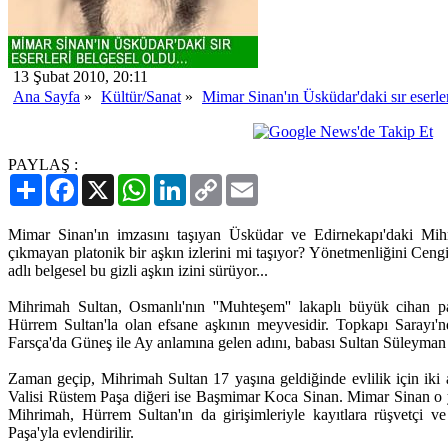
13 Şubat 2010, 20:11
Ana Sayfa
»
Kültür/Sanat
»
Mimar Sinan'ın Üsküdar'daki sır eserler
PAYLAŞ :
Paylaş
Facebook
X
WhatsApp
LinkedIn
Copy
Email
Link
Mimar Sinan'ın imzasını taşıyan Üsküdar ve Edirnekapı'daki Mihr
çıkmayan platonik bir aşkın izlerini mi taşıyor? Yönetmenliğini Cen
adlı belgesel bu gizli aşkın izini sürüyor...
Mihrimah Sultan, Osmanlı'nın ''Muhteşem'' lakaplı büyük cihan p
Hürrem Sultan'la olan efsane aşkının meyvesidir. Topkapı Sarayı'
Farsça'da Güneş ile Ay anlamına gelen adını, babası Sultan Süleyman
Zaman geçip, Mihrimah Sultan 17 yaşına geldiğinde evlilik için iki
Valisi Rüstem Paşa diğeri ise Başmimar Koca Sinan. Mimar Sinan o yıl
Mihrimah, Hürrem Sultan'ın da girişimleriyle kayıtlara rüşvetçi v
Paşa'yla evlendirilir.