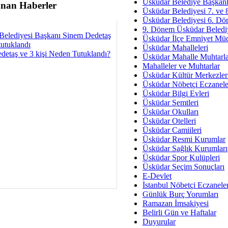
Av. Ş
Üsküdar Belediye Başkanl
nan Haberler
Üsküdar Belediyesi 7. ve
İmar Sorunlarının Genel Ç
Üsküdar Belediyesi 6. Dö
9. Dönem Üsküdar Belediy
Çet
Belediyesi Başkanı Sinem Dedetaş
Üsküdar İlçe Emniyet Mü
Arakan Ner
tutuklandı
Üsküdar Mahalleleri
detaş ve 3 kişi Neden Tutuklandı?
Üsküdar Mahalle Muhtarla
Hüsam
Mahalleler ve Muhtarlar
Bayramın Mü
Üsküdar Kültür Merkezler
Üsküdar Nöbetçi Eczanele
Es
Üsküdar Bilgi Evleri
Ruhsal Yön
Üsküdar Semtleri
Üsküdar Okulları
Zülf
Üsküdar Otelleri
Üsküdar Kar
Üsküdar Camiileri
Üsküdar Resmi Kurumlar
Mus
Üsküdar Sağlık Kurumları
Üsküdar Spor Kulüpleri
Üsküdar Seçim Sonuçları
E-Devlet
İstanbul Nöbetçi Eczanele
Günlük Burç Yorumları
Ramazan İmsakiyesi
Belirli Gün ve Haftalar
Duyurular