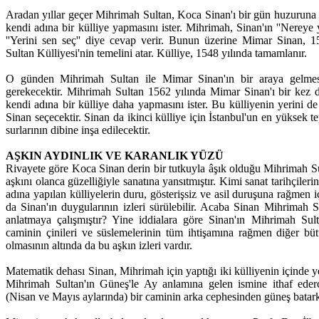
Aradan yıllar geçer Mihrimah Sultan, Koca Sinan'ı bir gün huzuruna ç
kendi adına bir külliye yapmasını ister. Mihrimah, Sinan'ın ''Nereye 
''Yerini sen seç'' diye cevap verir. Bunun üzerine Mimar Sinan, 
Sultan Külliyesi'nin temelini atar. Külliye, 1548 yılında tamamlanır.
O günden Mihrimah Sultan ile Mimar Sinan'ın bir araya gelmes
gerekecektir. Mihrimah Sultan 1562 yılında Mimar Sinan'ı bir kez d
kendi adına bir külliye daha yapmasını ister. Bu külliyenin yerini d
Sinan seçecektir. Sinan da ikinci külliye için İstanbul'un en yüksek t
surlarının dibine inşa edilecektir.
AŞKIN AYDINLIK VE KARANLIK YÜZÜ
Rivayete göre Koca Sinan derin bir tutkuyla âşık olduğu Mihrimah S
aşkını olanca güzelliğiyle sanatına yansıtmıştır. Kimi sanat tarihçiler
adına yapılan külliyelerin duru, gösterişsiz ve asil duruşuna rağmen i
da Sinan'ın duygularının izleri sürülebilir. Acaba Sinan Mihrimah Su
anlatmaya çalışmıştır? Yine iddialara göre Sinan'ın Mihrimah Sult
caminin çinileri ve süslemelerinin tüm ihtişamına rağmen diğer büt
olmasının altında da bu aşkın izleri vardır.
Matematik dehası Sinan, Mihrimah için yaptığı iki külliyenin içinde yer
Mihrimah Sultan'ın Güneş'le Ay anlamına gelen ismine ithaf eder
(Nisan ve Mayıs aylarında) bir caminin arka cephesinden güneş batar