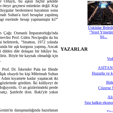
 Ortaylı, bu aşkın hiçbir şekilde
den öteye geçmesi mümkün değil. Kişi
duygular beslenmesi hayatının sonu
imah Sultan'a özel hesaplar yapılmış
gi eserinde hesap yapmamıştır ki?''
Üsküdar Beledi
''Yerel Yöneti
n Çağı: Osmanlı İmparatorluğu'nda
Şö...
örevlisi Prof. Gülru Necipoğlu da bu
i belirterek, ''Stratton, 1972 yılında
asında bir aşk kurgusu yapmış. Ancak
YAZARLAR
 dilden dile dolaşan bir hikâye bu.
liriz. Böyle bir kaynak olmadığı için
Ved
.
ASİTANE
n Prof. Dr. İskender Pala ise filmde
Huzurlu ve k
 âşık olsaydı bu kişi Mihrimah Sultan
i. Adını kıyamete kadar yaşatacak iki
Bül
gözlerimle gördüm. İki külliyeyi de
 doğuyordu. O an gözlerimdeki perde
Çözerse 
tçı. Şairlerle dost. Baki'yle yakın
Al
Sıra halkın ekono
Genim'in danışmanlığında hazırlanan
Ziy