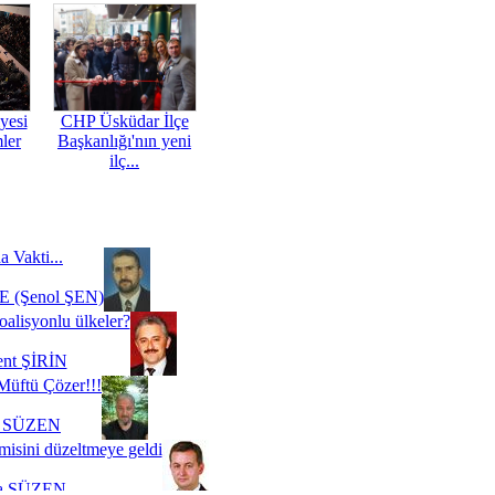
yesi
CHP Üsküdar İlçe
mler
Başkanlığı'nın yeni
ilç...
a Vakti...
 (Şenol ŞEN)
oalisyonlu ülkeler?
ent ŞİRİN
Müftü Çözer!!!
i SÜZEN
misini düzeltmeye geldi
a SÜZEN