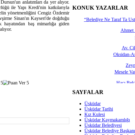
Dursun'un anlatımları da yer alıyor.
İşte 
KONUK YAZARLAR
ğü ile Yapı Kredi'nin katkılarıyla
selin yönetmenliğini Cengiz Özdemir
Yalçın
devşirme Sinan'ın Kayseri'de doğduğu
“Belediye Ne Taraf Ta Ust
rlik hayatından baş mimarlığa giden
alıyor.
Ahmet 
Av. C
Oksidan-An
Zeyn
Mesele Vat
Hacı Be
Okullarda M
SAYFALAR
Mesu
Üsküdar
Dünya Fani, Ama Kısa
Üsküdar Tarihi
Kız Kulesi
Sav
Üsküdar Kaymakamlığı
Hukukun Adale
Üsküdar Belediyesi
Üsküdar Belediye Başkan