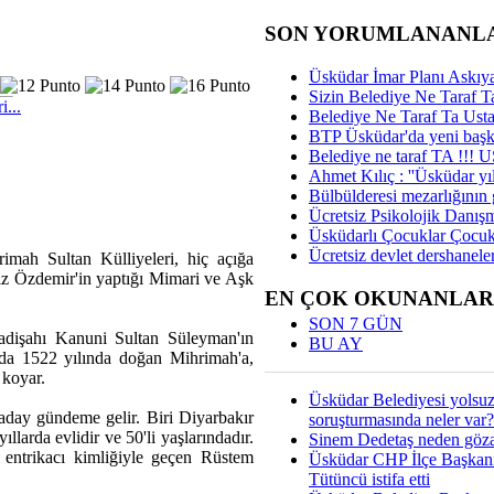
SON YORUMLANANL
Üsküdar İmar Planı Askıya
Sizin Belediye Ne Taraf Ta
i...
Belediye Ne Taraf Ta Ust
BTP Üsküdar'da yeni başka
Belediye ne taraf TA !!!
Ahmet Kılıç : ''Üsküdar yıl
Bülbülderesi mezarlığının gi
Ücretsiz Psikolojik Danış
Üsküdarlı Çocuklar Çocuk
Ücretsiz devlet dershaneler
imah Sultan Külliyeleri, hiç açığa
giz Özdemir'in yaptığı Mimari ve Aşk
EN ÇOK OKUNANLAR
SON 7 GÜN
adişahı Kanuni Sultan Süleyman'ın
BU AY
nda 1522 yılında doğan Mihrimah'a,
 koyar.
Üsküdar Belediyesi yolsu
 aday gündeme gelir. Biri Diyarbakır
soruşturmasında neler var?
larda evlidir ve 50'li yaşlarındadır.
Sinem Dedetaş neden gözal
e entrikacı kimliğiyle geçen Rüstem
Üsküdar CHP İlçe Başkan
Tütüncü istifa etti