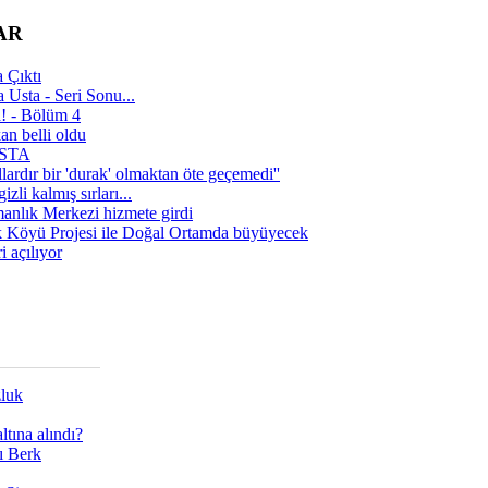
AR
 Çıktı
 Usta - Seri Sonu...
a! - Bölüm 4
n belli oldu
 USTA
lardır bir 'durak' olmaktan öte geçemedi''
zli kalmış sırları...
manlık Merkezi hizmete girdi
 Köyü Projesi ile Doğal Ortamda büyüyecek
i açılıyor
zluk
tına alındı?
ı Berk