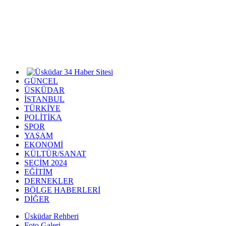
GÜNCEL
ÜSKÜDAR
İSTANBUL
TÜRKİYE
POLİTİKA
SPOR
YAŞAM
EKONOMİ
KÜLTÜR/SANAT
SEÇİM 2024
EĞİTİM
DERNEKLER
BÖLGE HABERLERİ
DİĞER
Üsküdar Rehberi
Foto Galeri