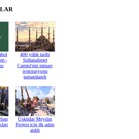
OLAR
mbol
400 yıllık tarihi
üm -
Sultanahmet
az
Camisi'nin minare
restorasyonu
tamamlandı
rban
Üsküdar Meydan
ları
Projesi için ilk adım
atıldı