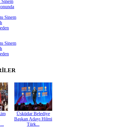
ı Sinem
yonunda
nı Sinem
dı
Neden
nı Sinem
dı
Neden
RİLER
kim
Üsküdar Belediye
Başkan Adayı Hilmi
...
Türk...