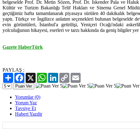
belgeselde Prof. Dr. Metin Sözen, Prof. Dr. İskender Pala ve Haluk 
Kültür ve Turizm Bakanlığı Telif Hakları ve Sinema Genel Müdürlü
geçtiğimiz hafta tamamlanarak piyasaya sürülen 40 dakikalık belge
yaptı. Türkçe ve İngilizce anlatım seçenekleri bulunan belgeselde 
evin görüntüleri, İstanbul'a getirilişi, Yeniçeri Ocağı'ndaki aske
yolculuğunun hikayesi, eserleri ve tarzı hakkında da geniş bilgiler yer 
Gazete HaberTürk
PAYLAŞ :
Paylaş
Facebook
X
WhatsApp
LinkedIn
Copy
Email
Link
Yorumlar (0)
Yorum Yaz
Tavsiye Et
Haberi Yazdir