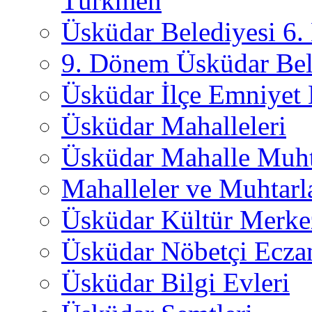
Türkmen
Üsküdar Belediyesi 6
9. Dönem Üsküdar Bel
Üsküdar İlçe Emniyet
Üsküdar Mahalleleri
Üsküdar Mahalle Muht
Mahalleler ve Muhtarl
Üsküdar Kültür Merkez
Üsküdar Nöbetçi Ecza
Üsküdar Bilgi Evleri