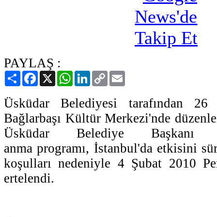
PAYLAŞ :
Paylaş
Facebook
X
WhatsApp
LinkedIn
Copy
Email
Link
Üsküdar Belediyesi tarafından 26
Bağlarbaşı Kültür Merkezi'nde düzenl
Üsküdar Belediye Başkanı 
anma programı, İstanbul'da etkisini s
koşulları nedeniyle 4 Şubat 2010 Pe
ertelendi.