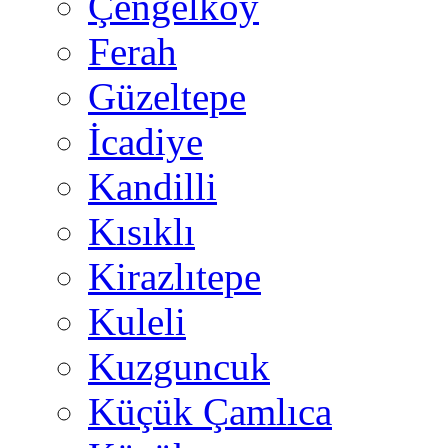
Çengelköy
Ferah
Güzeltepe
İcadiye
Kandilli
Kısıklı
Kirazlıtepe
Kuleli
Kuzguncuk
Küçük Çamlıca