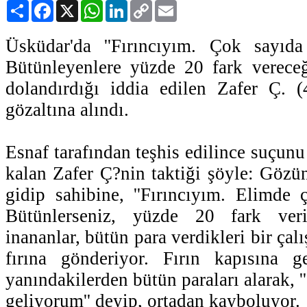
Paylaş
Facebook
X
WhatsApp
LinkedIn
Copy
Email
Link
Üsküdar'da ''Fırıncıyım. Çok sayıd
Bütünleyenlere yüzde 20 fark vereceğ
dolandırdığı iddia edilen Zafer Ç. (
gözaltına alındı.
Esnaf tarafından teşhis edilince suçunu
kalan Zafer Ç?nin taktiği şöyle: Gözün
gidip sahibine, ''Fırıncıyım. Elimde
Bütünlerseniz, yüzde 20 fark veri
inananlar, bütün para verdikleri bir çalı
fırına gönderiyor. Fırın kapısına g
yanındakilerden bütün paraları alarak, ''
geliyorum'' deyip, ortadan kayboluyor.