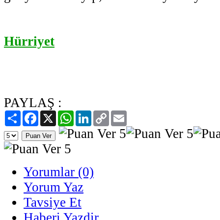
Hürriyet
PAYLAŞ :
Paylaş
Facebook
X
WhatsApp
LinkedIn
Copy
Email
Link
Yorumlar (0)
Yorum Yaz
Tavsiye Et
Haberi Yazdir