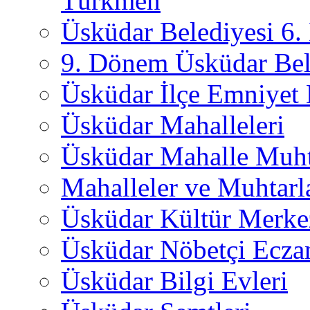
Türkmen
Üsküdar Belediyesi 6
9. Dönem Üsküdar Bel
Üsküdar İlçe Emniyet
Üsküdar Mahalleleri
Üsküdar Mahalle Muht
Mahalleler ve Muhtarl
Üsküdar Kültür Merkez
Üsküdar Nöbetçi Ecza
Üsküdar Bilgi Evleri