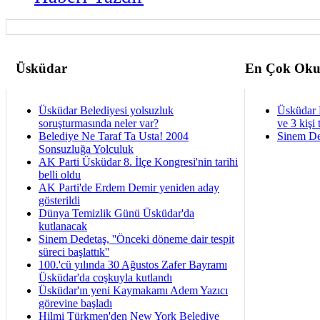
Üsküdar
En Çok Oku
Üsküdar Belediyesi yolsuzluk
Üsküdar 
soruşturmasında neler var?
ve 3 kişi 
Belediye Ne Taraf Ta Usta! 2004
Sinem De
Sonsuzluğa Yolculuk
AK Parti Üsküdar 8. İlçe Kongresi'nin tarihi
belli oldu
AK Parti'de Erdem Demir yeniden aday
gösterildi
Dünya Temizlik Günü Üsküdar'da
kutlanacak
Sinem Dedetaş, ''Önceki döneme dair tespit
süreci başlattık''
100.'cü yılında 30 Ağustos Zafer Bayramı
Üsküdar'da coşkuyla kutlandı
Üsküdar'ın yeni Kaymakamı Adem Yazıcı
görevine başladı
Hilmi Türkmen'den New York Belediye