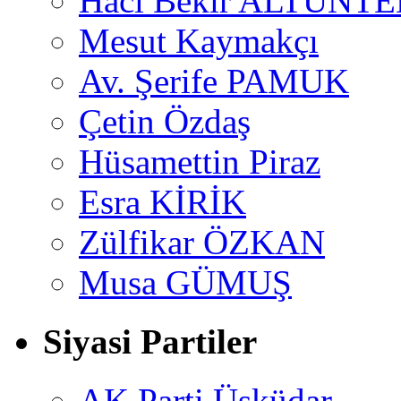
Hacı Bekir ALTUNTE
Mesut Kaymakçı
Av. Şerife PAMUK
Çetin Özdaş
Hüsamettin Piraz
Esra KİRİK
Zülfikar ÖZKAN
Musa GÜMUŞ
Siyasi Partiler
AK Parti Üsküdar