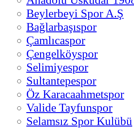
Beylerbeyi Spor A.Ş
Bağlarbaşıspor
Çamlıcaspor
Çengelköyspor
Selimiyespor
Sultantepespor
Öz Karacaahmetspor
Valide Tayfunspor
Selamsız Spor Kulübü