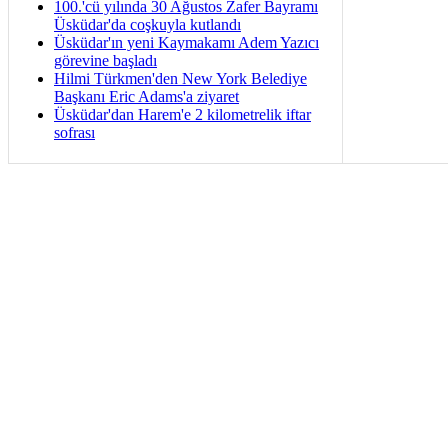
100.'cü yılında 30 Ağustos Zafer Bayramı
Üsküdar'da coşkuyla kutlandı
Üsküdar'ın yeni Kaymakamı Adem Yazıcı
görevine başladı
Hilmi Türkmen'den New York Belediye
Başkanı Eric Adams'a ziyaret
Üsküdar'dan Harem'e 2 kilometrelik iftar
sofrası