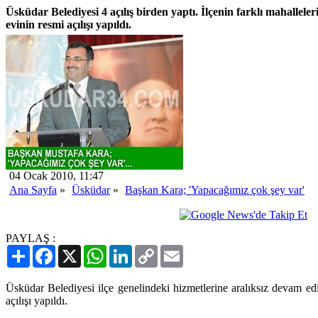
Üsküdar Belediyesi 4 açılış birden yaptı. İlçenin farklı mahalleler
evinin resmi açılışı yapıldı.
04 Ocak 2010, 11:47
Ana Sayfa
»
Üsküdar
»
Başkan Kara; 'Yapacağımız çok şey var'
PAYLAŞ :
Paylaş
Facebook
X
WhatsApp
LinkedIn
Copy
Email
Link
Üsküdar Belediyesi ilçe genelindeki hizmetlerine aralıksız devam edi
açılışı yapıldı.