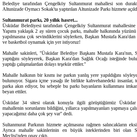
Belediye tarafından Çengelköy Sultanmurat mahallesi son durakt
Altunizade Oymacı Sokak'ta yaptırılan Altunizade Parkı hizmete açıld
Sultanmurat parkı, 20 yıllık hasret...
Üsküdar Belediyesi tarafından Çengelköy Sultanmurat mahallesine y
Yapımı yaklaşık 2 ay süren çocuk parkı, mahalle halkınında yüzünü 
yapılmasına çok sevindiklerini söylerken, Başkan Mustafa Kara'dan 
ve basketbol oynamak için yer istiyoruz!
Mahalle sakinleri, ''Üsküdar Belediye Başkanı Mustafa Kara'nın, S
yaptığını söyleyerek, Başkan Kara'dan Sağlık Ocağı isteğinde bu
yaptığı çalışmalardan dolayı teşekür ettiler.''
Mahalle halkının bir kısmı ise parkın yanlış yere yapıldığını söyley
bulunuyor. Sigara içme yasağı ile birlikte kahvehanedeki insanlar, t
parka akın ediyor, bu sebeple bu parkı bayanların kullanması imkan
beyan ettiler.
Üsküdar 34 sitesi olarak konuyla ilgili görüştüğümüz Üsküda
mahallenin sorunlarını bildiğini, yıllarca yapılmayanları yapmaya çalış
yapacağımız daha çok şey var'' dedi.
Sultanmurat Parkının hizmete açılmasına rağmen salıncakların eksi
Ayrıca mahalle sakinlerinin en büyük isteklerinden biri olan 
Meclisi'nden onay çıktı.