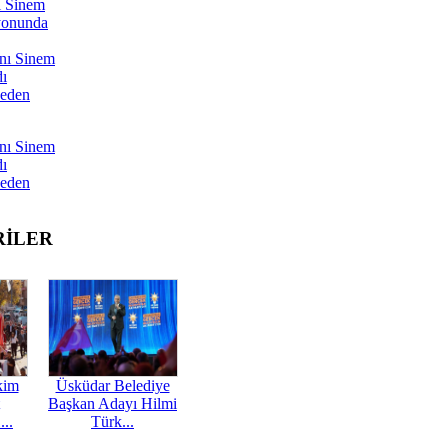
ı Sinem
yonunda
nı Sinem
dı
Neden
nı Sinem
dı
Neden
RİLER
kim
Üsküdar Belediye
Başkan Adayı Hilmi
...
Türk...