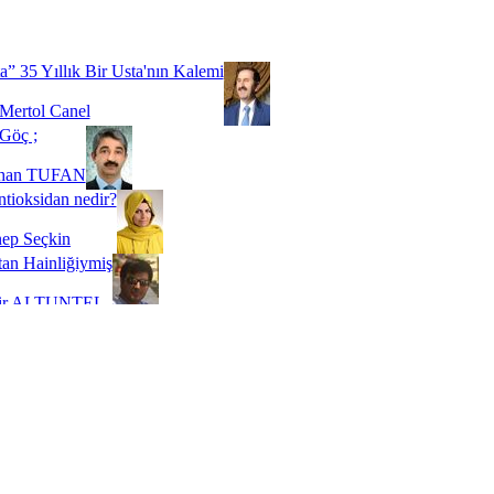
Biz buyuz...
 SOYSEVİNÇ
a” 35 Yıllık Bir Usta'nın Kalemi
Mertol Canel
Göç ;
ihan TUFAN
tioksidan nedir?
ep Seçkin
an Hainliğiymiş
kir ALTUNTEL
adde Bağımlılığı
t Kaymakçı
 Bir Süre De Olsa Burdayız
aş ŞENEL
ti Kalmadı Üstadım!