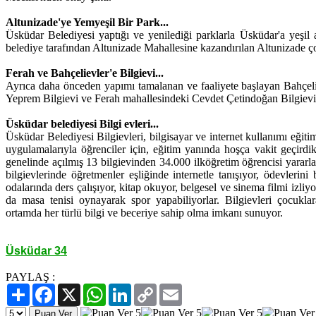
Altunizade'ye Yemyeşil Bir Park...
Üsküdar Belediyesi yaptığı ve yenilediği parklarla Üsküdar'a yeşil
belediye tarafından Altunizade Mahallesine kazandırılan Altunizade
ço
Ferah ve Bahçelievler'e Bilgievi...
Ayrıca daha önceden yapımı tamalanan ve faaliyete başlayan Bahçeli
Yeprem Bilgievi ve Ferah mahallesindeki Cevdet Çetindoğan Bilgievi'n
Üsküdar belediyesi Bilgi evleri...
Üsküdar Belediyesi Bilgievleri, bilgisayar ve internet kullanımı eğit
uygulamalarıyla öğrenciler için, eğitim yanında hoşça vakit geçirdi
genelinde açılmış 13 bilgievinden 34.000 ilköğretim öğrencisi yararl
bilgievlerinde öğretmenler eşliğinde internetle tanışıyor, ödevlerini 
odalarında ders çalışıyor, kitap okuyor, belgesel ve sinema filmi izliyor
da masa tenisi oynayarak spor yapabiliyorlar. Bilgievleri çocuklara
ortamda her türlü bilgi ve beceriye sahip olma imkanı sunuyor.
Üsküdar 34
PAYLAŞ :
Paylaş
Facebook
X
WhatsApp
LinkedIn
Copy
Email
Link