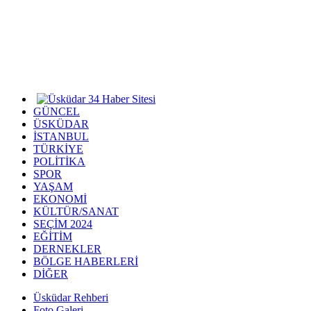
GÜNCEL
ÜSKÜDAR
İSTANBUL
TÜRKİYE
POLİTİKA
SPOR
YAŞAM
EKONOMİ
KÜLTÜR/SANAT
SEÇİM 2024
EĞİTİM
DERNEKLER
BÖLGE HABERLERİ
DİĞER
Üsküdar Rehberi
Foto Galeri