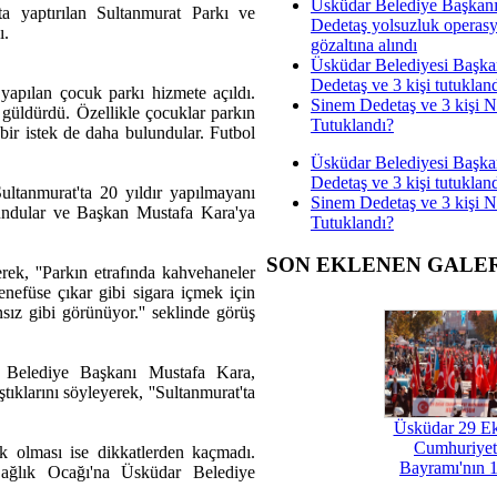
Üsküdar Belediye Başkan
a yaptırılan Sultanmurat Parkı ve
Dedetaş yolsuzluk operas
ı.
gözaltına alındı
Üsküdar Belediyesi Başka
Dedetaş ve 3 kişi tutuklan
apılan çocuk parkı hizmete açıldı.
Sinem Dedetaş ve 3 kişi 
güldürdü. Özellikle çocuklar parkın
Tutuklandı?
bir istek de daha bulundular. Futbol
Üsküdar Belediyesi Başka
Dedetaş ve 3 kişi tutuklan
ultanmurat'ta 20 yıldır yapılmayanı
Sinem Dedetaş ve 3 kişi 
lundular ve Başkan Mustafa Kara'ya
Tutuklandı?
SON EKLENEN GALE
erek, ''Parkın etrafında kahvehaneler
enefüse çıkar gibi sigara içmek için
sız gibi görünüyor.'' seklinde görüş
r Belediye Başkanı Mustafa Kara,
tıklarını söyleyerek, ''Sultanmurat'ta
Üsküdar 29 E
Cumhuriyet
k olması ise dikkatlerden kaçmadı.
Bayramı'nın 1
Sağlık Ocağı'na Üsküdar Belediye