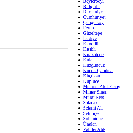
Av. Ş
Beylerbeyi
Bulgurlu
İmar Sorunlarının Genel Ç
Burhaniye
Cumhuriyet
Çet
Çengelköy
Arakan Ner
Ferah
Güzeltepe
Hüsam
İcadiye
Bayramın Mü
Kandilli
Kısıklı
Es
Kirazlıtepe
Ruhsal Yön
Kuleli
Kuzguncuk
Zülf
Küçük Çamlıca
Üsküdar Kar
Küçüksu
Küplüce
Mus
Mehmet Akif Ersoy
Mimar Sinan
Murat Reis
Salacak
Selami Ali
Selimiye
Sultantepe
Ünalan
Validei Atik