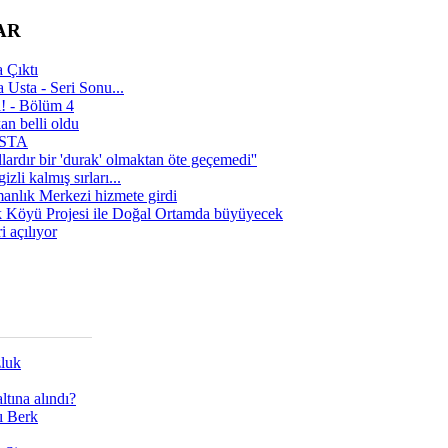
AR
 Çıktı
 Usta - Seri Sonu...
a! - Bölüm 4
n belli oldu
 USTA
lardır bir 'durak' olmaktan öte geçemedi''
zli kalmış sırları...
manlık Merkezi hizmete girdi
 Köyü Projesi ile Doğal Ortamda büyüyecek
i açılıyor
zluk
tına alındı?
ı Berk