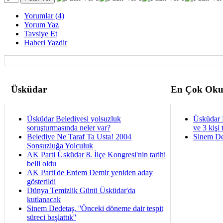
Yorumlar (4)
Yorum Yaz
Tavsiye Et
Haberi Yazdir
Üsküdar
En Çok Oku
Üsküdar Belediyesi yolsuzluk
Üsküdar 
soruşturmasında neler var?
ve 3 kişi 
Belediye Ne Taraf Ta Usta! 2004
Sinem De
Sonsuzluğa Yolculuk
AK Parti Üsküdar 8. İlçe Kongresi'nin tarihi
belli oldu
AK Parti'de Erdem Demir yeniden aday
gösterildi
Dünya Temizlik Günü Üsküdar'da
kutlanacak
Sinem Dedetaş, ''Önceki döneme dair tespit
süreci başlattık''