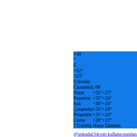
+
30
°
C
+
32°
+
25°
Uskudar
Cumartesi, 08
Pazar
+
32°
+
25°
Pazartesi
+
31°
+
24°
Salı
+
30°
+
23°
Çarşamba
+
31°
+
24°
Perşembe
+
31°
+
24°
Cuma
+
28°
+
23°
7 Günlük Hava Tahmini
@uskudar34com kullanıcısından