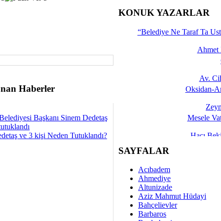
İşte 
KONUK YAZARLAR
Yalçın
“Belediye Ne Taraf Ta Ust
Ahmet 
Av. C
nan Haberler
Oksidan-An
Zeyn
Belediyesi Başkanı Sinem Dedetaş
Mesele Vat
tutuklandı
detaş ve 3 kişi Neden Tutuklandı?
Hacı Be
Okullarda M
SAYFALAR
Mesu
Acıbadem
Dünya Fani, Ama Kısa
Ahmediye
Altunizade
Sav
Aziz Mahmut Hüdayi
Hukukun Adale
Bahçelievler
Barbaros