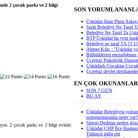
inde 2 çocuk parkı ve 2 bilgi
SON YORUMLANANL
Üsküdar İmar Planı Askıya
Sizin Belediye Ne Taraf Ta
Belediye Ne Taraf Ta Ust
BTP Üsküdar'da yeni başka
Belediye ne taraf TA !!!
Ahmet Kılıç : ''Üsküdar yıl
Bülbülderesi mezarlığının gi
Ücretsiz Psikolojik Danış
Üsküdarlı Çocuklar Çocuk
Ücretsiz devlet dershaneler
EN ÇOK OKUNANLAR
SON 7 GÜN
BU AY
Üsküdar Belediyesi yolsu
soruşturmasında neler var?
Sinem Dedetaş neden gözal
yor. 2 çocuk parkı ve 2 bilgi evinin
Üsküdar CHP İlçe Başkan
Tütüncü istifa etti