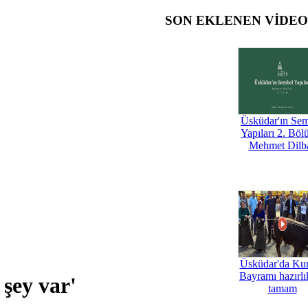
SON EKLENEN VİDE
Üsküdar'ın Se
Yapıları 2. Böl
Mehmet Dilb
Üsküdar'da Ku
Bayramı hazırlık
şey var'
tamam