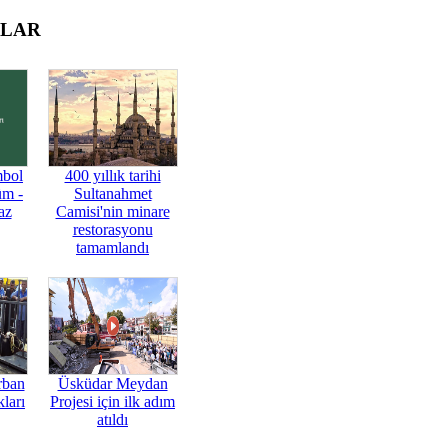
OLAR
mbol
400 yıllık tarihi
üm -
Sultanahmet
az
Camisi'nin minare
restorasyonu
tamamlandı
rban
Üsküdar Meydan
ları
Projesi için ilk adım
atıldı