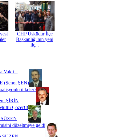
yesi
CHP Üsküdar İlçe
mler
Başkanlığı'nın yeni
ilç...
a Vakti...
 (Şenol ŞEN)
oalisyonlu ülkeler?
ent ŞİRİN
Müftü Çözer!!!
i SÜZEN
misini düzeltmeye geldi
a SÜZEN