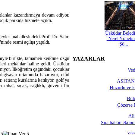
 alanlar kazandırmaya devam ediyor.
cuk parkıda hizmete açıldı.
Üsküdar Beledi
evler mahallesindeki Prof. Dr. Saim
''Yerel Yöneti
inde resmi açılışı yapıldı.
Şö...
YAZARLAR
imiyle birlikte, tamamen kendine özgü
kleri mekânlar haline geldi. Üsküdar
anıyor. İlköğretim çağındaki çocuklar
Ved
bilgisayar ortamında hazırlıyor, etüd
, satranç kurslarına katılıyor, golf ya
ASİTANE
 rahat, sıcak, sağlıklı, güvenli bir
Huzurlu ve k
Bül
Çözerse 
Al
Sıra halkın ekono
Ziy