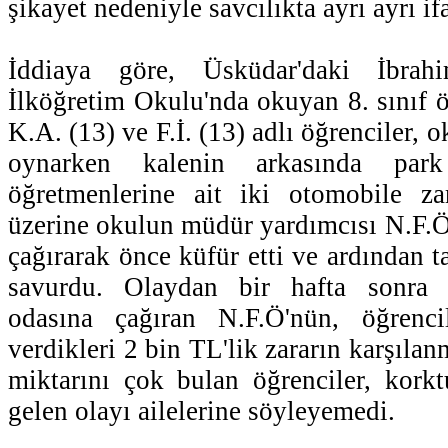
şikayet nedeniyle savcılıkta ayrı ayrı if
İddiaya göre, Üsküdar'daki İbra
İlköğretim Okulu'nda okuyan 8. sınıf ö
K.A. (13) ve F.İ. (13) adlı öğrenciler, 
oynarken kalenin arkasında par
öğretmenlerine ait iki otomobile za
üzerine okulun müdür yardımcısı N.F.Ö,
çağırarak önce küfür etti ve ardından ta
savurdu. Olaydan bir hafta sonra ö
odasına çağıran N.F.Ö'nün, öğrenci
verdikleri 2 bin TL'lik zararın karşılan
miktarını çok bulan öğrenciler, korktu
gelen olayı ailelerine söyleyemedi.