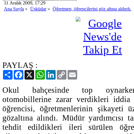
11 Aralık 2009, 17:29
Ana Sayfa
»
Üsküdar
»
Öğretmen, öğrencilerini göz altına aldırdı.
PAYLAŞ :
Paylaş
Facebook
X
WhatsApp
LinkedIn
Copy
Email
Link
Okul bahçesinde top oynarken
otomobillerine zarar verdikleri iddia
öğrencisi, öğretmenlerinin şikayeti ü
gözaltına alındı. Müdür yardımcısı tar
tehdit edildikleri ileri sürülen öğre