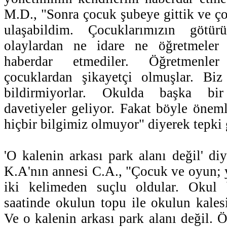
M.D., "Sonra çocuk şubeye gittik ve ç
ulaşabildim. Çocuklarımızın götü
olaylardan ne idare ne öğretmeler 
haberdar etmediler. Öğretmenle
çocuklardan şikayetçi olmuşlar. Biz 
bildirmiyorlar. Okulda başka b
davetiyeler geliyor. Fakat böyle önem
hiçbir bilgimiz olmuyor" diyerek tepki 
'O kalenin arkası park alanı değil' di
K.A'nın annesi C.A., "Çocuk ve oyun; 
iki kelimeden suçlu oldular. Okul 
saatinde okulun topu ile okulun kales
Ve o kalenin arkası park alanı değil. 