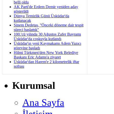
belli oldu
AK Parti'de Erdem Demir yeniden aday
gösterildi
Dünya Temizlik Günü Üsküdar'da
kutlanacak
Sinem Dedetaş, ''Önceki döneme dair tespit
süreci başlattık''
100.'cü yılında 30 Ağustos Zafer Bayramı
Üsküdar'da coşkuyla kutlandı
Üsküdar'ın yeni Kaymakamı Adem Yazıcı
görevine başladı
Hilmi Türkmen'den New York Belediye
Başkanı Eric Adams'a ziyaret
Üsküdar'dan Harem'e 2 kilometrelik iftar
sofrası
Kurumsal
Ana Sayfa
İletişim