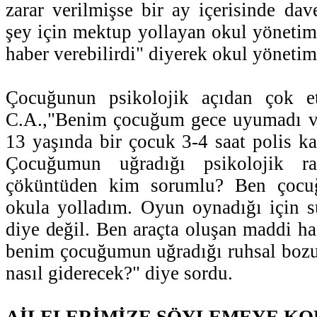
zarar verilmişse bir ay içerisinde dav
şey için mektup yollayan okul yönetim
haber verebilirdi" diyerek okul yönetime
Çocuğunun psikolojik açıdan çok etk
C.A.,"Benim çocuğum gece uyumadı ve
13 yaşında bir çocuk 3-4 saat polis ka
Çocuğumun uğradığı psikolojik raha
çöküntüden kim sorumlu? Ben çocuğ
okula yolladım. Oyun oynadığı için 
diye değil. Ben araçta oluşan maddi ha
benim çocuğumun uğradığı ruhsal bozu
nasıl giderecek?" diye sordu.
AİLELERİMİZE SÖYLEMEYE K