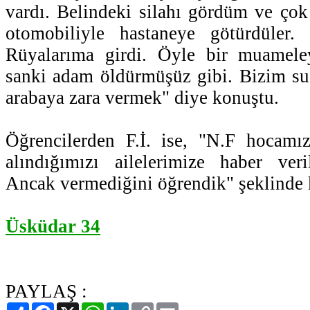
vardı. Belindeki silahı gördüm ve çok
otomobiliyle hastaneye götürdüler
Rüyalarıma girdi. Öyle bir muamele
sanki adam öldürmüşüz gibi. Bizim s
arabaya zara vermek" diye konuştu.
Öğrencilerden F.İ. ise, "N.F hocamız
alındığımızı ailelerimize haber veri
Ancak vermediğini öğrendik" şeklinde 
Üsküdar 34
PAYLAŞ :
Paylaş
Facebook
X
WhatsApp
LinkedIn
Copy
Email