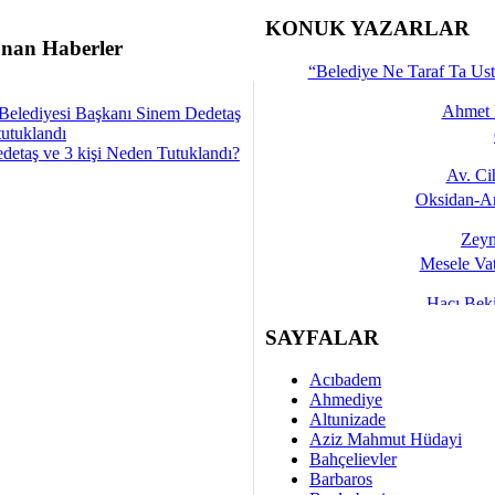
İşte 
KONUK YAZARLAR
nan Haberler
Yalçın
“Belediye Ne Taraf Ta Ust
Ahmet 
Belediyesi Başkanı Sinem Dedetaş
tutuklandı
detaş ve 3 kişi Neden Tutuklandı?
Av. C
Oksidan-An
Zeyn
Mesele Vat
Hacı Be
Okullarda M
SAYFALAR
Mesu
Acıbadem
Dünya Fani, Ama Kısa
Ahmediye
Altunizade
Sav
Aziz Mahmut Hüdayi
Hukukun Adale
Bahçelievler
Barbaros