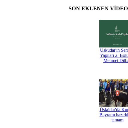
SON EKLENEN VİDE
Üsküdar'ın Se
Yapıları 2. Böl
Mehmet Dilb
Üsküdar'da Ku
Bayramı hazırlık
tamam