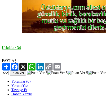
Üsküdar 34
PAYLAŞ :
Paylaş
Facebook
X
WhatsApp
LinkedIn
Copy
Email
Link
Yorumlar (0)
Yorum Yaz
Tavsiye Et
Haberi Yazdir