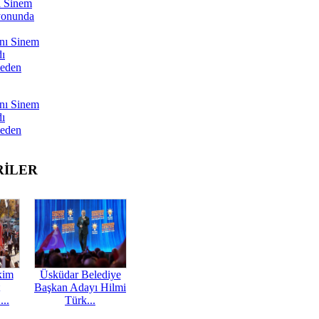
ı Sinem
yonunda
nı Sinem
dı
Neden
nı Sinem
dı
Neden
RİLER
kim
Üsküdar Belediye
Başkan Adayı Hilmi
...
Türk...