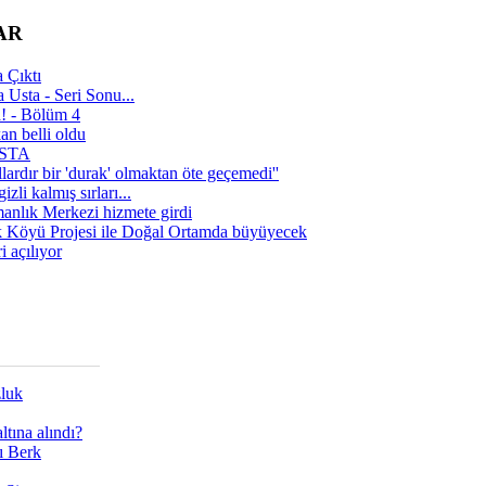
AR
 Çıktı
 Usta - Seri Sonu...
a! - Bölüm 4
n belli oldu
 USTA
lardır bir 'durak' olmaktan öte geçemedi''
zli kalmış sırları...
manlık Merkezi hizmete girdi
 Köyü Projesi ile Doğal Ortamda büyüyecek
i açılıyor
zluk
tına alındı?
ı Berk