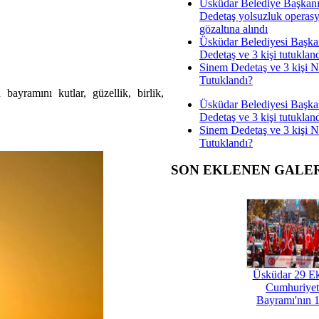
Üsküdar Belediye Başkan
Dedetaş yolsuzluk operas
gözaltına alındı
Üsküdar Belediyesi Başka
Dedetaş ve 3 kişi tutuklan
Sinem Dedetaş ve 3 kişi 
Tutuklandı?
ayramını kutlar, güzellik, birlik,
Üsküdar Belediyesi Başka
Dedetaş ve 3 kişi tutuklan
Sinem Dedetaş ve 3 kişi 
Tutuklandı?
SON EKLENEN GALE
Üsküdar 29 E
Cumhuriyet
Bayramı'nın 1