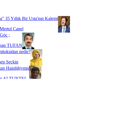
Biz buyuz...
 SOYSEVİNÇ
a” 35 Yıllık Bir Usta'nın Kalemi
Mertol Canel
Göç ;
ihan TUFAN
tioksidan nedir?
ep Seçkin
an Hainliğiymiş
kir ALTUNTEL
adde Bağımlılığı
t Kaymakçı
 Bir Süre De Olsa Burdayız
aş ŞENEL
ti Kalmadı Üstadım!