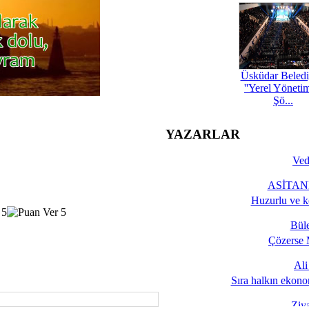
Üsküdar Beledi
''Yerel Yöneti
Şö...
YAZARLAR
Ved
ASİTANE
Huzurlu ve k
Bül
Çözerse 
Al
Sıra halkın ekono
Ziy