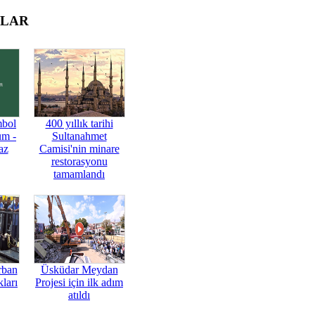
OLAR
mbol
400 yıllık tarihi
üm -
Sultanahmet
az
Camisi'nin minare
restorasyonu
tamamlandı
rban
Üsküdar Meydan
ları
Projesi için ilk adım
atıldı