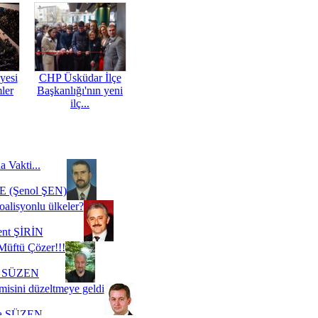
yesi
CHP Üsküdar İlçe
mler
Başkanlığı'nın yeni
ilç...
a Vakti...
 (Şenol ŞEN)
oalisyonlu ülkeler?
ent ŞİRİN
Müftü Çözer!!!
i SÜZEN
misini düzeltmeye geldi
a SÜZEN