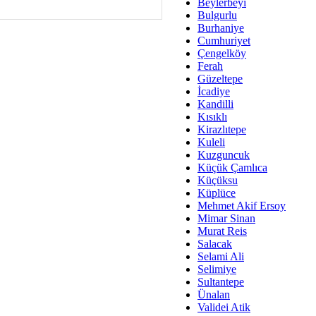
Av. Ş
Beylerbeyi
Bulgurlu
İmar Sorunlarının Genel Ç
Burhaniye
Cumhuriyet
Çet
Çengelköy
Arakan Ner
Ferah
Güzeltepe
Hüsam
İcadiye
Bayramın Mü
Kandilli
Kısıklı
Es
Kirazlıtepe
Ruhsal Yön
Kuleli
Kuzguncuk
Zülf
Küçük Çamlıca
Üsküdar Kar
Küçüksu
Küplüce
Mus
Mehmet Akif Ersoy
Mimar Sinan
Murat Reis
Salacak
Selami Ali
Selimiye
Sultantepe
Ünalan
Validei Atik