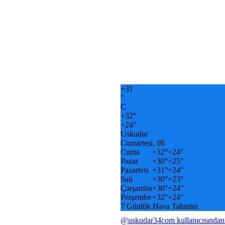
+
31
°
C
+
32°
+
24°
Uskudar
Cumartesi, 08
Cuma
+
32°
+
24°
Pazar
+
30°
+
25°
Pazartesi
+
31°
+
24°
Salı
+
30°
+
23°
Çarşamba
+
30°
+
24°
Perşembe
+
32°
+
24°
7 Günlük Hava Tahmini
@uskudar34com kullanıcısından