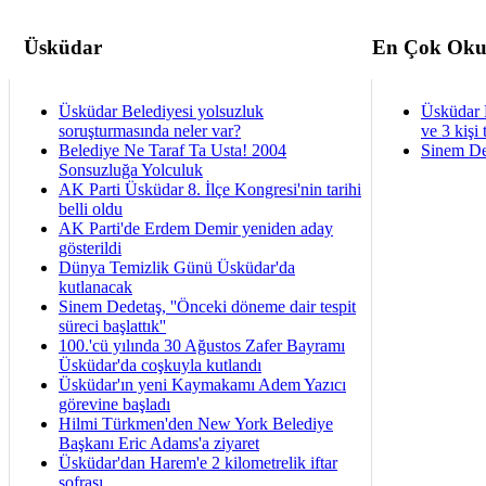
Üsküdar
En Çok Oku
Üsküdar Belediyesi yolsuzluk
Üsküdar 
soruşturmasında neler var?
ve 3 kişi 
Belediye Ne Taraf Ta Usta! 2004
Sinem De
Sonsuzluğa Yolculuk
AK Parti Üsküdar 8. İlçe Kongresi'nin tarihi
belli oldu
AK Parti'de Erdem Demir yeniden aday
gösterildi
Dünya Temizlik Günü Üsküdar'da
kutlanacak
Sinem Dedetaş, ''Önceki döneme dair tespit
süreci başlattık''
100.'cü yılında 30 Ağustos Zafer Bayramı
Üsküdar'da coşkuyla kutlandı
Üsküdar'ın yeni Kaymakamı Adem Yazıcı
görevine başladı
Hilmi Türkmen'den New York Belediye
Başkanı Eric Adams'a ziyaret
Üsküdar'dan Harem'e 2 kilometrelik iftar
sofrası