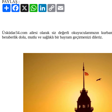
PAYLAŞ :
Paylaş
Facebook
X
WhatsApp
LinkedIn
Copy
Email
Link
Üsküdar34.com ailesi olarak siz değerli okuyucularımızın kurban b
beraberlik dolu, mutlu ve sağlıklı bir bayram geçirmenizi dileriz.