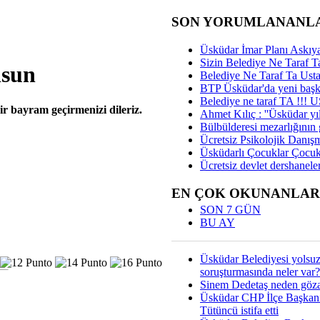
SON YORUMLANANL
Üsküdar İmar Planı Askıya
Sizin Belediye Ne Taraf Ta
lsun
Belediye Ne Taraf Ta Ust
BTP Üsküdar'da yeni başka
Belediye ne taraf TA !!!
r bayram geçirmenizi dileriz.
Ahmet Kılıç : ''Üsküdar yıl
Bülbülderesi mezarlığının gi
Ücretsiz Psikolojik Danış
Üsküdarlı Çocuklar Çocuk
Ücretsiz devlet dershaneler
EN ÇOK OKUNANLAR
SON 7 GÜN
BU AY
Üsküdar Belediyesi yolsu
soruşturmasında neler var?
Sinem Dedetaş neden gözal
Üsküdar CHP İlçe Başkan
Tütüncü istifa etti