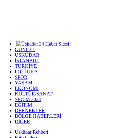
GÜNCEL
ÜSKÜDAR
İSTANBUL
TÜRKİYE
POLİTİKA
SPOR
YAŞAM
EKONOMİ
KÜLTÜR/SANAT
SEÇİM 2024
EĞİTİM
DERNEKLER
BÖLGE HABERLERİ
DİĞER
Üsküdar Rehberi
Foto Galeri