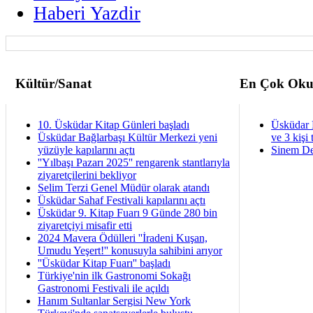
Haberi Yazdir
Kültür/Sanat
En Çok Oku
10. Üsküdar Kitap Günleri başladı
Üsküdar 
Üsküdar Bağlarbaşı Kültür Merkezi yeni
ve 3 kişi 
yüzüyle kapılarını açtı
Sinem De
''Yılbaşı Pazarı 2025'' rengarenk stantlarıyla
ziyaretçilerini bekliyor
Selim Terzi Genel Müdür olarak atandı
Üsküdar Sahaf Festivali kapılarını açtı
Üsküdar 9. Kitap Fuarı 9 Günde 280 bin
ziyaretçiyi misafir etti
2024 Mavera Ödülleri ''İradeni Kuşan,
Umudu Yeşert!'' konusuyla sahibini arıyor
''Üsküdar Kitap Fuarı'' başladı
Türkiye'nin ilk Gastronomi Sokağı
Gastronomi Festivali ile açıldı
Hanım Sultanlar Sergisi New York