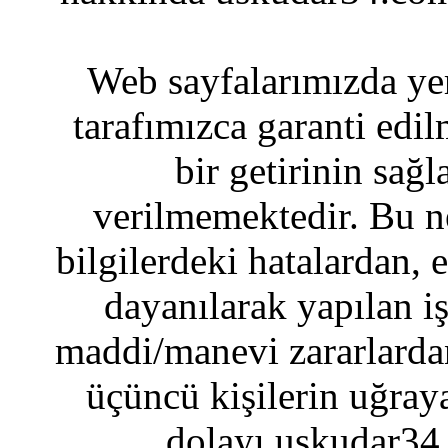
Web sayfalarımızda yer
tarafımızca garanti edil
bir getirinin sağ
verilmemektedir. Bu n
bilgilerdeki hatalardan, 
dayanılarak yapılan i
maddi/manevi zararlardan
üçüncü kişilerin uğraya
dolayı uskudar34