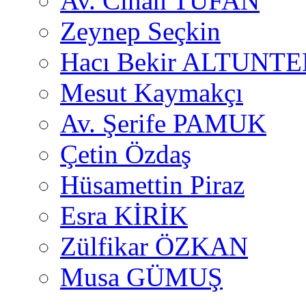
Av. Cihan TUFAN
Zeynep Seçkin
Hacı Bekir ALTUNTE
Mesut Kaymakçı
Av. Şerife PAMUK
Çetin Özdaş
Hüsamettin Piraz
Esra KİRİK
Zülfikar ÖZKAN
Musa GÜMUŞ