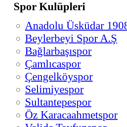
Spor Kulüpleri
Anadolu Üsküdar 190
Beylerbeyi Spor A.Ş
Bağlarbaşıspor
Çamlıcaspor
Çengelköyspor
Selimiyespor
Sultantepespor
Öz Karacaahmetspor