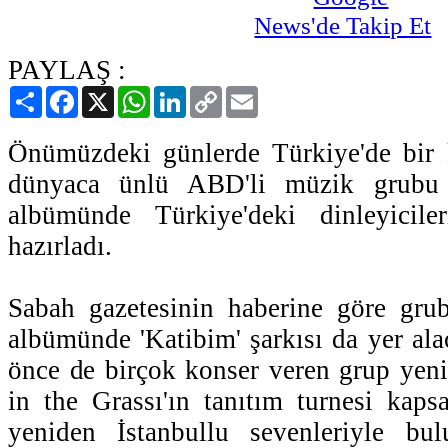
PAYLAŞ :
Paylaş
Facebook
X
WhatsApp
LinkedIn
Copy
Email
Link
Önümüzdeki günlerde Türkiye'de bir 
dünyaca ünlü ABD'li müzik grubu 
albümünde Türkiye'deki dinleyicile
hazırladı.
Sabah gazetesinin haberine göre gru
albümünde 'Katibim' şarkısı da yer ala
önce de birçok konser veren grup yeni
in the Grassı'ın tanıtım turnesi kap
yeniden İstanbullu sevenleriyle bu