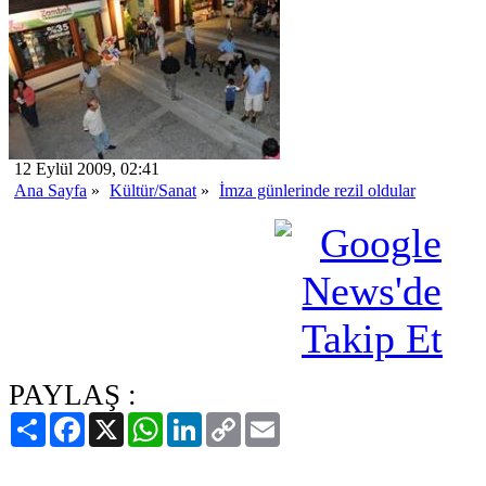
12 Eylül 2009, 02:41
Ana Sayfa
»
Kültür/Sanat
»
İmza günlerinde rezil oldular
PAYLAŞ :
Paylaş
Facebook
X
WhatsApp
LinkedIn
Copy
Email
Link