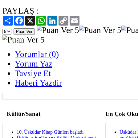
PAYLAŞ :
Paylaş
Facebook
X
WhatsApp
LinkedIn
Copy
Email
Link
Yorumlar (0)
Yorum Yaz
Tavsiye Et
Haberi Yazdir
Kültür/Sanat
En Çok Oku
10. Üsküdar Kitap Günleri başladı
Üsküdar 
Üsküdar Bağlarbaşı Kültür Merkezi yeni
ve 3 kişi 