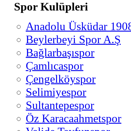
Spor Kulüpleri
Anadolu Üsküdar 190
Beylerbeyi Spor A.Ş
Bağlarbaşıspor
Çamlıcaspor
Çengelköyspor
Selimiyespor
Sultantepespor
Öz Karacaahmetspor