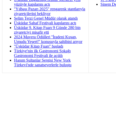
yüzüyle kapılarını açtı
Sinem De
''Yılbaşı Pazarı 2025'' rengarenk stantlarıyla
ziyaretçilerini bekliyor
Selim Terzi Genel Müdür olarak atandı
Üsküdar Sahaf Festivali kapılarını açtı
Üsküdar 9. Kitap Fuarı 9 Günde 280 bin
ziyaretçiyi misafir etti
2024 Mavera Ödülleri ''İradeni Kuşan,
Umudu Yeşert!'' konusuyla sahibini arıyor
''Üsküdar Kitap Fuarı'' başladı
Türkiye'nin ilk Gastronomi Sokağı
Gastronomi Festivali ile açıldı
Hanım Sultanlar Sergisi New York
Türkevi'nde sanatseverlerle buluştu