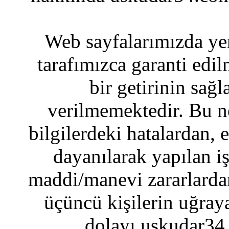
Web sayfalarımızda yer
tarafımızca garanti edil
bir getirinin sağ
verilmemektedir. Bu n
bilgilerdeki hatalardan, 
dayanılarak yapılan i
maddi/manevi zararlardan
üçüncü kişilerin uğraya
dolayı uskudar34