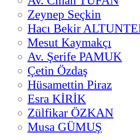
Av. Cihan TUFAN
Zeynep Seçkin
Hacı Bekir ALTUNTE
Mesut Kaymakçı
Av. Şerife PAMUK
Çetin Özdaş
Hüsamettin Piraz
Esra KİRİK
Zülfikar ÖZKAN
Musa GÜMUŞ