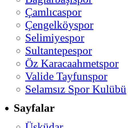
Çamlıcaspor
Çengelköyspor
Selimiyespor
Sultantepespor
Öz Karacaahmetspor
Valide Tayfunspor
Selamsız Spor Kulübü
Sayfalar
Üsküdar