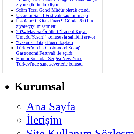
ziyaretçilerini bekliyor
Selim Terzi Genel Müdür olarak atandı
Üsküdar Sahaf Festivali kapılarını açtı
Üsküdar 9. Kitap Fuarı 9 Günde 280 bin
ziyaretçiyi misafir etti
2024 Mavera Ödülleri ''İradeni Kuşan,
Umudu Yeşert!'' konusuyla sahibini arıyor
''Üsküdar Kitap Fuarı'' başladı
Türkiye'nin ilk Gastronomi Sokağı
Gastronomi Festivali ile açıldı
Hanım Sultanlar Sergisi New York
Türkevi'nde sanatseverlerle buluştu
Kurumsal
Ana Sayfa
İletişim
Site Kullanım Sözleşm