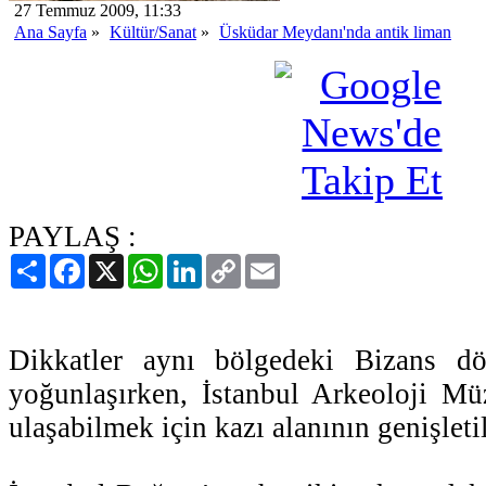
27 Temmuz 2009, 11:33
Ana Sayfa
»
Kültür/Sanat
»
Üsküdar Meydanı'nda antik liman
PAYLAŞ :
Paylaş
Facebook
X
WhatsApp
LinkedIn
Copy
Email
Link
Dikkatler aynı bölgedeki Bizans dö
yoğunlaşırken, İstanbul Arkeoloji Mü
ulaşabilmek için kazı alanının genişleti