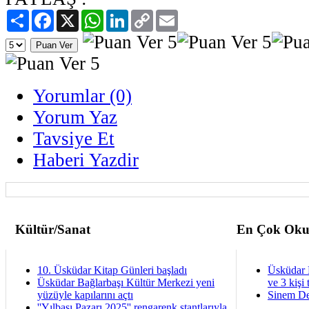
Paylaş
Facebook
X
WhatsApp
LinkedIn
Copy
Email
Link
Yorumlar (0)
Yorum Yaz
Tavsiye Et
Haberi Yazdir
Kültür/Sanat
En Çok Oku
10. Üsküdar Kitap Günleri başladı
Üsküdar 
Üsküdar Bağlarbaşı Kültür Merkezi yeni
ve 3 kişi 
yüzüyle kapılarını açtı
Sinem De
''Yılbaşı Pazarı 2025'' rengarenk stantlarıyla