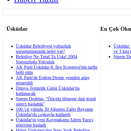
Üsküdar
En Çok Oku
Üsküdar Belediyesi yolsuzluk
Üsküdar 
soruşturmasında neler var?
ve 3 kişi 
Belediye Ne Taraf Ta Usta! 2004
Sinem De
Sonsuzluğa Yolculuk
AK Parti Üsküdar 8. İlçe Kongresi'nin tarihi
belli oldu
AK Parti'de Erdem Demir yeniden aday
gösterildi
Dünya Temizlik Günü Üsküdar'da
kutlanacak
Sinem Dedetaş, ''Önceki döneme dair tespit
süreci başlattık''
100.'cü yılında 30 Ağustos Zafer Bayramı
Üsküdar'da coşkuyla kutlandı
Üsküdar'ın yeni Kaymakamı Adem Yazıcı
görevine başladı
Hilmi Türkmen'den New York Belediye