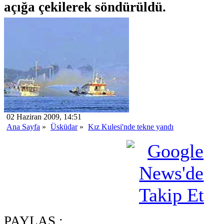
açığa çekilerek söndürüldü.
02 Haziran 2009, 14:51
Ana Sayfa
»
Üsküdar
»
Kız Kulesi'nde tekne yandı
PAYLAŞ :