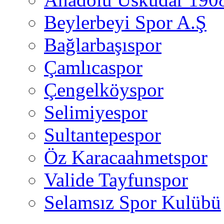
Beylerbeyi Spor A.Ş
Bağlarbaşıspor
Çamlıcaspor
Çengelköyspor
Selimiyespor
Sultantepespor
Öz Karacaahmetspor
Valide Tayfunspor
Selamsız Spor Kulübü