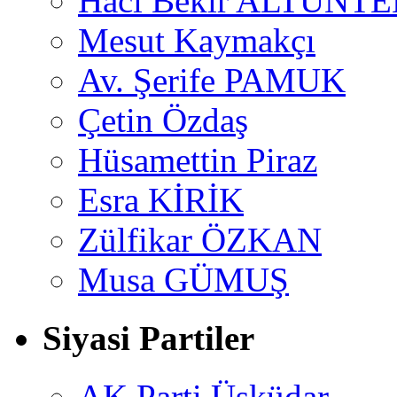
Hacı Bekir ALTUNTE
Mesut Kaymakçı
Av. Şerife PAMUK
Çetin Özdaş
Hüsamettin Piraz
Esra KİRİK
Zülfikar ÖZKAN
Musa GÜMUŞ
Siyasi Partiler
AK Parti Üsküdar