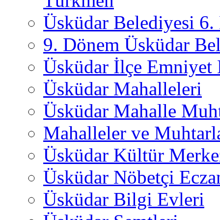
Türkmen
Üsküdar Belediyesi 6
9. Dönem Üsküdar Bel
Üsküdar İlçe Emniyet
Üsküdar Mahalleleri
Üsküdar Mahalle Muht
Mahalleler ve Muhtarl
Üsküdar Kültür Merkez
Üsküdar Nöbetçi Ecza
Üsküdar Bilgi Evleri