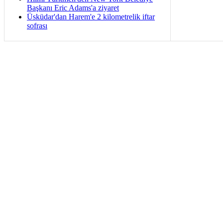
Başkanı Eric Adams'a ziyaret
Üsküdar'dan Harem'e 2 kilometrelik iftar
sofrası