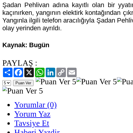
Şadan Pehlivan adına kayıtlı olan bir yyat
kaçınırken, yangının elektirk kontağından çıkm
Yangınla ilgili telefon aracılığıyla Şadan Pehl
olay yerinden ayrıldı.
Kaynak: Bugün
PAYLAŞ :
Paylaş
Facebook
X
WhatsApp
LinkedIn
Copy
Email
Link
Yorumlar (0)
Yorum Yaz
Tavsiye Et
Haberi Yazdir