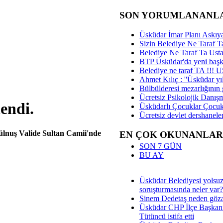
SON YORUMLANANL
Üsküdar İmar Planı Askıya
Sizin Belediye Ne Taraf Ta
Belediye Ne Taraf Ta Ust
BTP Üsküdar'da yeni başka
Belediye ne taraf TA !!!
Ahmet Kılıç : ''Üsküdar yıl
Bülbülderesi mezarlığının gi
Ücretsiz Psikolojik Danış
endi.
Üsküdarlı Çocuklar Çocuk
Ücretsiz devlet dershaneler
lnuş Valide Sultan Camii'nde
EN ÇOK OKUNANLAR
SON 7 GÜN
BU AY
Üsküdar Belediyesi yolsu
soruşturmasında neler var?
Sinem Dedetaş neden gözal
Üsküdar CHP İlçe Başkan
Tütüncü istifa etti