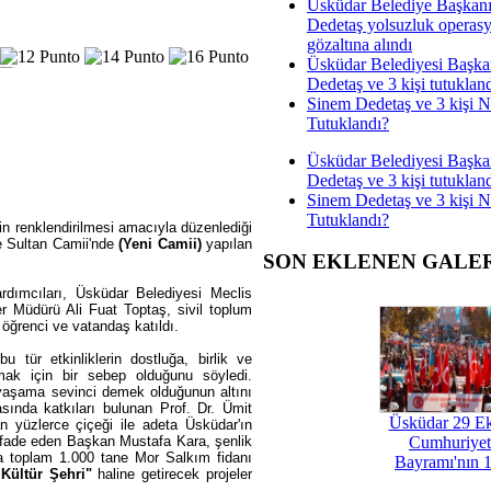
Üsküdar Belediye Başkan
Dedetaş yolsuzluk operas
gözaltına alındı
Üsküdar Belediyesi Başka
Dedetaş ve 3 kişi tutuklan
Sinem Dedetaş ve 3 kişi 
Tutuklandı?
Üsküdar Belediyesi Başka
Dedetaş ve 3 kişi tutuklan
Sinem Dedetaş ve 3 kişi 
Tutuklandı?
n renklendirilmesi amacıyla düzenlediği
e Sultan Camii'nde
(Yeni Camii)
yapılan
SON EKLENEN GALE
rdımcıları, Üsküdar Belediyesi Meclis
r Müdürü Ali Fuat Toptaş, sivil toplum
 öğrenci ve vatandaş katıldı.
tür etkinliklerin dostluğa, birlik ve
amak için bir sebep olduğunu söyledi.
 yaşama sevinci demek olduğunun altını
sında katkıları bulunan Prof. Dr. Ümit
Üsküdar 29 E
an yüzlerce çiçeği ile adeta Üsküdar'ın
ı ifade eden Başkan Mustafa Kara, şenlik
Cumhuriyet
ra toplam 1.000 tane Mor Salkım fidanı
Bayramı'nın 1
 Kültür Şehri"
haline getirecek projeler