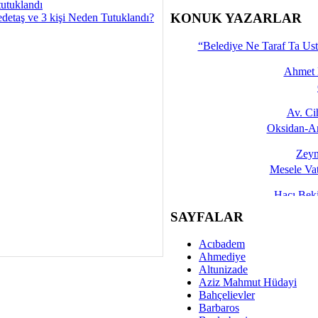
tutuklandı
İşte 
KONUK YAZARLAR
detaş ve 3 kişi Neden Tutuklandı?
Yalçın
“Belediye Ne Taraf Ta Ust
Ahmet 
Av. C
Oksidan-An
Zeyn
Mesele Vat
Hacı Be
Okullarda M
SAYFALAR
Mesu
Acıbadem
Dünya Fani, Ama Kısa
Ahmediye
Altunizade
Sav
Aziz Mahmut Hüdayi
Hukukun Adale
Bahçelievler
Barbaros