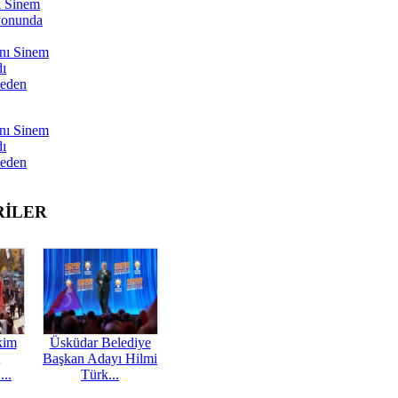
ı Sinem
yonunda
nı Sinem
dı
Neden
nı Sinem
dı
Neden
RİLER
kim
Üsküdar Belediye
Başkan Adayı Hilmi
...
Türk...