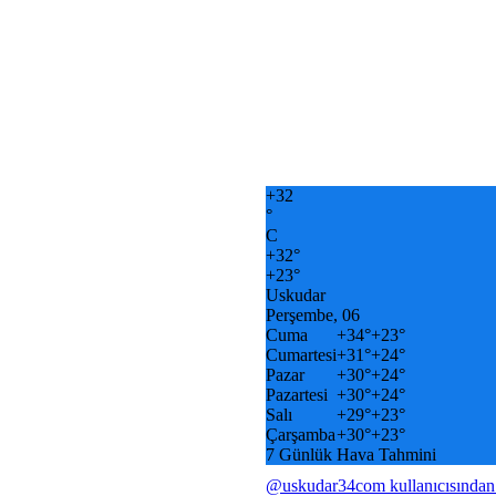
+
32
°
C
+
32°
+
23°
Uskudar
Perşembe, 06
Cuma
+
34°
+
23°
Cumartesi
+
31°
+
24°
Pazar
+
30°
+
24°
Pazartesi
+
30°
+
24°
Salı
+
29°
+
23°
Çarşamba
+
30°
+
23°
7 Günlük Hava Tahmini
@uskudar34com kullanıcısından