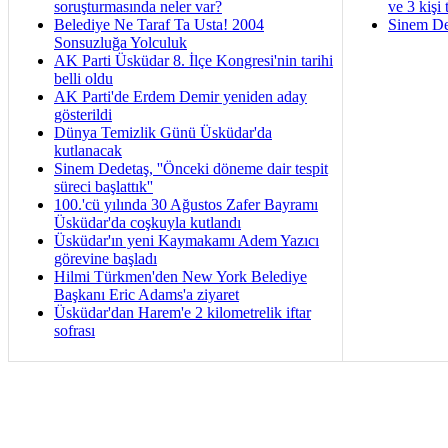
soruşturmasında neler var?
ve 3 kişi 
Belediye Ne Taraf Ta Usta! 2004
Sinem De
Sonsuzluğa Yolculuk
AK Parti Üsküdar 8. İlçe Kongresi'nin tarihi
belli oldu
AK Parti'de Erdem Demir yeniden aday
gösterildi
Dünya Temizlik Günü Üsküdar'da
kutlanacak
Sinem Dedetaş, ''Önceki döneme dair tespit
süreci başlattık''
100.'cü yılında 30 Ağustos Zafer Bayramı
Üsküdar'da coşkuyla kutlandı
Üsküdar'ın yeni Kaymakamı Adem Yazıcı
görevine başladı
Hilmi Türkmen'den New York Belediye
Başkanı Eric Adams'a ziyaret
Üsküdar'dan Harem'e 2 kilometrelik iftar
sofrası