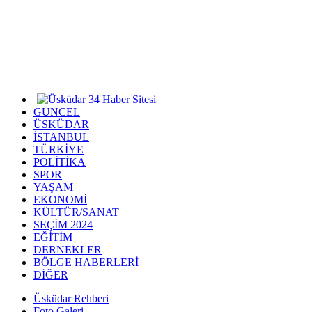
GÜNCEL
ÜSKÜDAR
İSTANBUL
TÜRKİYE
POLİTİKA
SPOR
YAŞAM
EKONOMİ
KÜLTÜR/SANAT
SEÇİM 2024
EĞİTİM
DERNEKLER
BÖLGE HABERLERİ
DİĞER
Üsküdar Rehberi
Foto Galeri