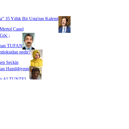
Biz buyuz...
 SOYSEVİNÇ
a” 35 Yıllık Bir Usta'nın Kalemi
Mertol Canel
Göç ;
ihan TUFAN
tioksidan nedir?
ep Seçkin
an Hainliğiymiş
kir ALTUNTEL
adde Bağımlılığı
t Kaymakçı
 Bir Süre De Olsa Burdayız
aş ŞENEL
ti Kalmadı Üstadım!