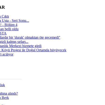
AR
 Çıktı
 Usta - Seri Sonu...
a! - Bölüm 4
n belli oldu
 USTA
lardır bir 'durak' olmaktan öte geçemedi''
zli kalmış sırları...
manlık Merkezi hizmete girdi
 Köyü Projesi ile Doğal Ortamda büyüyecek
i açılıyor
zluk
tına alındı?
ı Berk