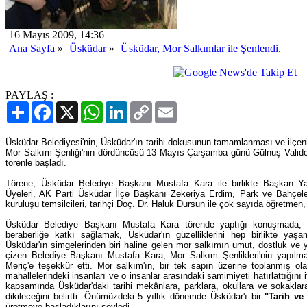
16 Mayıs 2009, 14:36
Ana Sayfa
»
Üsküdar
»
Üsküdar, Mor Salkımlar ile Şenlendi.
PAYLAŞ :
Paylaş
Facebook
X
WhatsApp
LinkedIn
Copy
Email
Link
Üsküdar Belediyesi'nin, Üsküdar'ın tarihi dokusunun tamamlanması ve ilçeni
Mor Salkım Şenliği'nin dördüncüsü 13 Mayıs Çarşamba günü Gülnuş Valid
törenle başladı.
Törene; Üsküdar Belediye Başkanı Mustafa Kara ile birlikte Başkan Ya
Üyeleri, AK Parti Üsküdar İlçe Başkanı Zekeriya Erdim, Park ve Bahçele
kuruluşu temsilcileri, tarihçi Doç. Dr. Haluk Dursun ile çok sayıda öğretmen,
Üsküdar Belediye Başkanı Mustafa Kara törende yaptığı konuşmada, bu 
beraberliğe katkı sağlamak, Üsküdar'ın güzelliklerini hep birlikte yaş
Üsküdar'ın simgelerinden biri haline gelen mor salkımın umut, dostluk ve
çizen Belediye Başkanı Mustafa Kara, Mor Salkım Şenlikleri'nin yapılma
Meriç'e teşekkür etti. Mor salkım'ın, bir tek sapın üzerine toplanmış ol
mahallelerindeki insanları ve o insanlar arasındaki samimiyeti hatırlattığın
kapsamında Üsküdar'daki tarihi mekânlara, parklara, okullara ve sokakla
dikileceğini belirtti. Önümüzdeki 5 yıllık dönemde Üsküdar'ı bir
"Tarih ve
üretmeye başladıklarını söyledi.