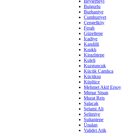
Av. Ş
Beylerbeyi
Bulgurlu
İmar Sorunlarının Genel Ç
Burhaniye
Cumhuriyet
Çet
Çengelköy
Arakan Ner
Ferah
Güzeltepe
Hüsam
İcadiye
Bayramın Mü
Kandilli
Kısıklı
Es
Kirazlıtepe
Ruhsal Yön
Kuleli
Kuzguncuk
Zülf
Küçük Çamlıca
Üsküdar Kar
Küçüksu
Küplüce
Mus
Mehmet Akif Ersoy
Mimar Sinan
Murat Reis
Salacak
Selami Ali
Selimiye
Sultantepe
Ünalan
Validei Atik