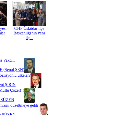
yesi
CHP Üsküdar İlçe
mler
Başkanlığı'nın yeni
ilç...
a Vakti...
 (Şenol ŞEN)
oalisyonlu ülkeler?
ent ŞİRİN
Müftü Çözer!!!
i SÜZEN
misini düzeltmeye geldi
a SÜZEN