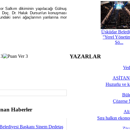
Mor Salkım dikiminin yapılacağı Gülnuş
di. Doç. Dr. Haluk Dursun'un konuşması
undaki servi ağaçlarının yanlarına mor
Üsküdar Beledi
''Yerel Yöneti
Şö...
YAZARLAR
Ved
ASİTANE
Huzurlu ve k
Bül
Çözerse 
nan Haberler
Al
Sıra halkın ekono
Belediyesi Başkanı Sinem Dedetaş
Ziy