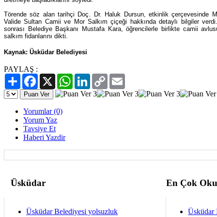
Törende söz alan tarihçi Doç. Dr. Haluk Dursun, etkinlik çerçevesinde 
Valide Sultan Camii ve Mor Salkım çiçeği hakkında detaylı bilgiler ver
sonrası Belediye Başkanı Mustafa Kara, öğrencilerle birlikte camii avlus
salkım fidanlarını dikti.
Kaynak: Üsküdar Belediyesi
PAYLAŞ :
Paylaş
Facebook
X
WhatsApp
LinkedIn
Copy
Email
Link
Yorumlar (0)
Yorum Yaz
Tavsiye Et
Haberi Yazdir
Üsküdar
En Çok Oku
Üsküdar Belediyesi yolsuzluk
Üsküdar 