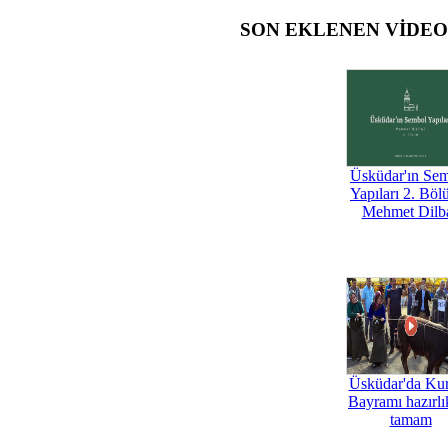
SON EKLENEN VİDE
Üsküdar'ın Se
Yapıları 2. Böl
Mehmet Dilb
Üsküdar'da Ku
Bayramı hazırlık
tamam