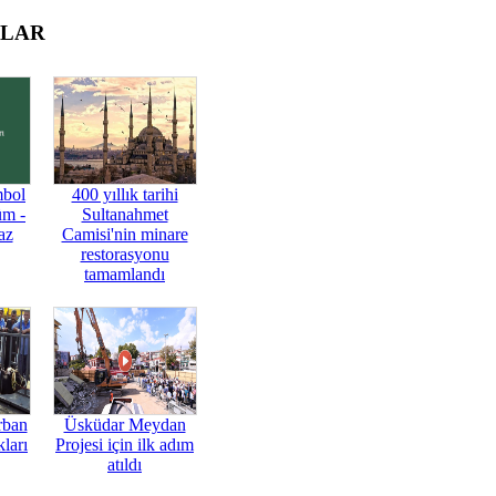
OLAR
mbol
400 yıllık tarihi
üm -
Sultanahmet
az
Camisi'nin minare
restorasyonu
tamamlandı
rban
Üsküdar Meydan
ları
Projesi için ilk adım
atıldı