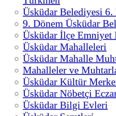
Türkmen
Üsküdar Belediyesi 6
9. Dönem Üsküdar Bel
Üsküdar İlçe Emniyet
Üsküdar Mahalleleri
Üsküdar Mahalle Muht
Mahalleler ve Muhtarl
Üsküdar Kültür Merkez
Üsküdar Nöbetçi Ecza
Üsküdar Bilgi Evleri