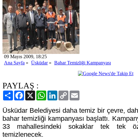
09 Mayıs 2009, 18:25
Ana Sayfa
»
Üsküdar
»
Bahar Temizliği Kampanyası
PAYLAŞ :
Paylaş
Facebook
X
WhatsApp
LinkedIn
Copy
Email
Link
Üsküdar Belediyesi daha temiz bir çevre, dah
bahar temizliği kampanyası başlattı. Kampan
33 mahallesindeki sokaklar tek tek öze
temizlenecek.