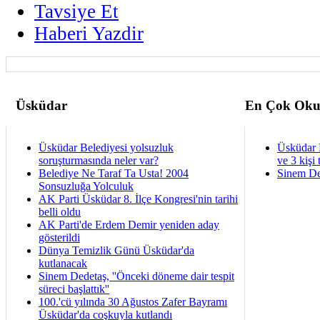
Tavsiye Et
Haberi Yazdir
Üsküdar
En Çok Oku
Üsküdar Belediyesi yolsuzluk
Üsküdar 
soruşturmasında neler var?
ve 3 kişi 
Belediye Ne Taraf Ta Usta! 2004
Sinem De
Sonsuzluğa Yolculuk
AK Parti Üsküdar 8. İlçe Kongresi'nin tarihi
belli oldu
AK Parti'de Erdem Demir yeniden aday
gösterildi
Dünya Temizlik Günü Üsküdar'da
kutlanacak
Sinem Dedetaş, ''Önceki döneme dair tespit
süreci başlattık''
100.'cü yılında 30 Ağustos Zafer Bayramı
Üsküdar'da coşkuyla kutlandı