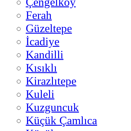
Çengelköy
Ferah
Güzeltepe
İcadiye
Kandilli
Kısıklı
Kirazlıtepe
Kuleli
Kuzguncuk
Küçük Çamlıca