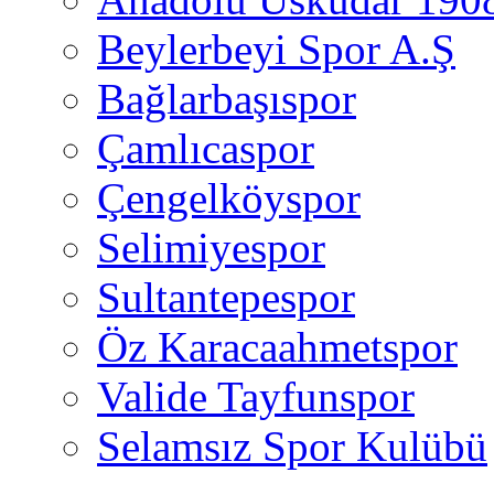
Beylerbeyi Spor A.Ş
Bağlarbaşıspor
Çamlıcaspor
Çengelköyspor
Selimiyespor
Sultantepespor
Öz Karacaahmetspor
Valide Tayfunspor
Selamsız Spor Kulübü