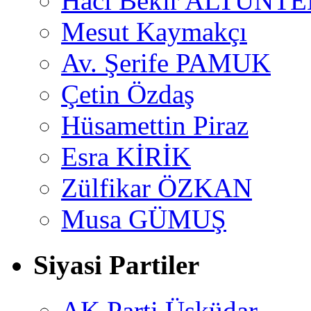
Hacı Bekir ALTUNTE
Mesut Kaymakçı
Av. Şerife PAMUK
Çetin Özdaş
Hüsamettin Piraz
Esra KİRİK
Zülfikar ÖZKAN
Musa GÜMUŞ
Siyasi Partiler
AK Parti Üsküdar