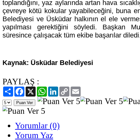
toplandığını, yaz aylarında artan hava sıcakl
çevreye kötü kokular yayabileceğini, buna e
Belediyesi ve Üsküdar halkının el ele vermesi
yapılması gerektiğini söyledi. Başkan 
süresince çalışacak tüm ekibe başarılar diledi
Kaynak: Üsküdar Belediyesi
PAYLAŞ :
Paylaş
Facebook
X
WhatsApp
LinkedIn
Copy
Email
Link
Yorumlar (0)
Yorum Yaz