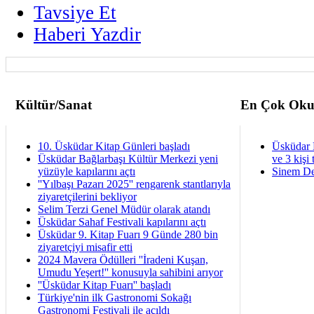
Tavsiye Et
Haberi Yazdir
Kültür/Sanat
En Çok Oku
10. Üsküdar Kitap Günleri başladı
Üsküdar 
Üsküdar Bağlarbaşı Kültür Merkezi yeni
ve 3 kişi 
yüzüyle kapılarını açtı
Sinem De
''Yılbaşı Pazarı 2025'' rengarenk stantlarıyla
ziyaretçilerini bekliyor
Selim Terzi Genel Müdür olarak atandı
Üsküdar Sahaf Festivali kapılarını açtı
Üsküdar 9. Kitap Fuarı 9 Günde 280 bin
ziyaretçiyi misafir etti
2024 Mavera Ödülleri ''İradeni Kuşan,
Umudu Yeşert!'' konusuyla sahibini arıyor
''Üsküdar Kitap Fuarı'' başladı
Türkiye'nin ilk Gastronomi Sokağı
Gastronomi Festivali ile açıldı