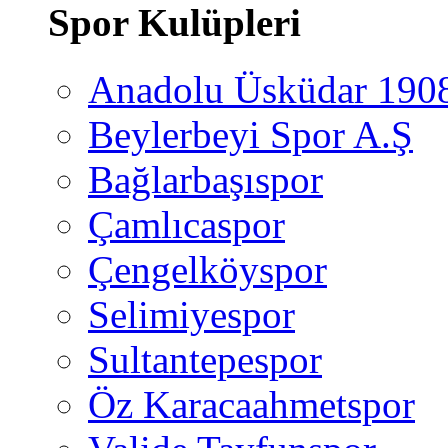
Spor Kulüpleri
Anadolu Üsküdar 190
Beylerbeyi Spor A.Ş
Bağlarbaşıspor
Çamlıcaspor
Çengelköyspor
Selimiyespor
Sultantepespor
Öz Karacaahmetspor