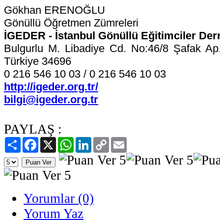
Gökhan ERENOĞLU
Gönüllü Öğretmen Zümreleri
İGEDER - İstanbul Gönüllü Eğitimciler Der
Bulgurlu M. Libadiye Cd. No:46/8 Şafak Ap.
Türkiye 34696
0 216 546 10 03 / 0 216 546 10 03
http://igeder.org.tr/
bilgi@igeder.org.tr
PAYLAŞ :
Paylaş
Facebook
X
WhatsApp
LinkedIn
Copy
Email
Link
Yorumlar (0)
Yorum Yaz