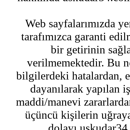
Web sayfalarımızda yer
tarafımızca garanti edil
bir getirinin sağ
verilmemektedir. Bu n
bilgilerdeki hatalardan, 
dayanılarak yapılan i
maddi/manevi zararlardan
üçüncü kişilerin uğraya
dolayı uskudar34