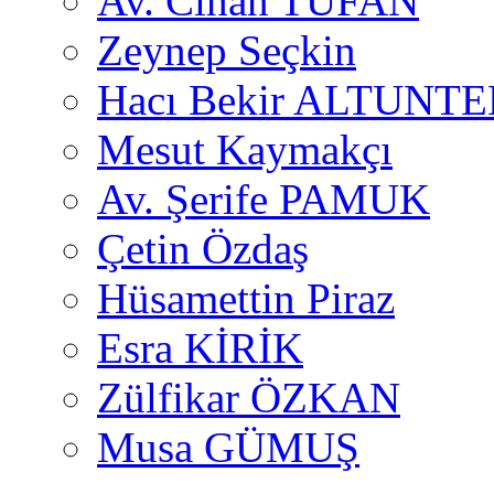
Av. Cihan TUFAN
Zeynep Seçkin
Hacı Bekir ALTUNTE
Mesut Kaymakçı
Av. Şerife PAMUK
Çetin Özdaş
Hüsamettin Piraz
Esra KİRİK
Zülfikar ÖZKAN
Musa GÜMUŞ