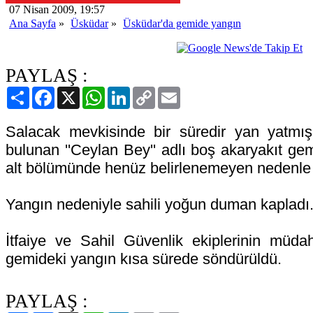
07 Nisan 2009, 19:57
Ana Sayfa
»
Üsküdar
»
Üsküdar'da gemide yangın
PAYLAŞ :
Paylaş
Facebook
X
WhatsApp
LinkedIn
Copy
Email
Link
Salacak mevkisinde bir süredir yan yatmış
bulunan ''Ceylan Bey'' adlı boş akaryakıt ge
alt bölümünde henüz belirlenemeyen nedenle y
Yangın nedeniyle sahili yoğun duman kapladı
İtfaiye ve Sahil Güvenlik ekiplerinin müdah
gemideki yangın kısa sürede söndürüldü.
PAYLAŞ :