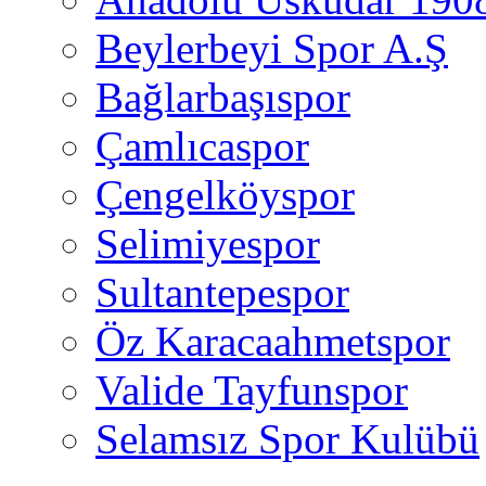
Beylerbeyi Spor A.Ş
Bağlarbaşıspor
Çamlıcaspor
Çengelköyspor
Selimiyespor
Sultantepespor
Öz Karacaahmetspor
Valide Tayfunspor
Selamsız Spor Kulübü