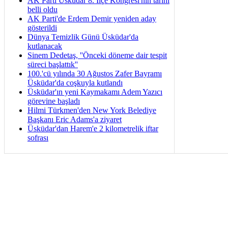
AK Parti Üsküdar 8. İlçe Kongresi'nin tarihi
belli oldu
AK Parti'de Erdem Demir yeniden aday
gösterildi
Dünya Temizlik Günü Üsküdar'da
kutlanacak
Sinem Dedetaş, ''Önceki döneme dair tespit
süreci başlattık''
100.'cü yılında 30 Ağustos Zafer Bayramı
Üsküdar'da coşkuyla kutlandı
Üsküdar'ın yeni Kaymakamı Adem Yazıcı
görevine başladı
Hilmi Türkmen'den New York Belediye
Başkanı Eric Adams'a ziyaret
Üsküdar'dan Harem'e 2 kilometrelik iftar
sofrası