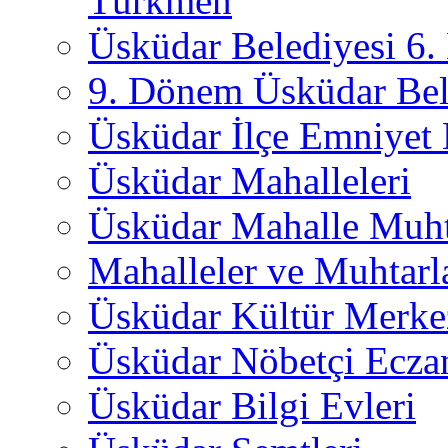
Türkmen
Üsküdar Belediyesi 6
9. Dönem Üsküdar Bel
Üsküdar İlçe Emniyet
Üsküdar Mahalleleri
Üsküdar Mahalle Muht
Mahalleler ve Muhtarl
Üsküdar Kültür Merkez
Üsküdar Nöbetçi Ecza
Üsküdar Bilgi Evleri