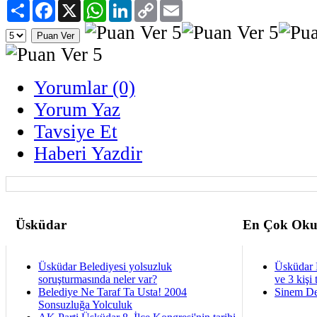
Paylaş
Facebook
X
WhatsApp
LinkedIn
Copy
Email
Link
Yorumlar (0)
Yorum Yaz
Tavsiye Et
Haberi Yazdir
Üsküdar
En Çok Oku
Üsküdar Belediyesi yolsuzluk
Üsküdar 
soruşturmasında neler var?
ve 3 kişi 
Belediye Ne Taraf Ta Usta! 2004
Sinem De
Sonsuzluğa Yolculuk