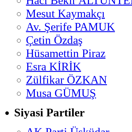
Hacı Bekir ALTUNTE
Mesut Kaymakçı
Av. Şerife PAMUK
Çetin Özdaş
Hüsamettin Piraz
Esra KİRİK
Zülfikar ÖZKAN
Musa GÜMUŞ
Siyasi Partiler
AK Parti Üsküdar