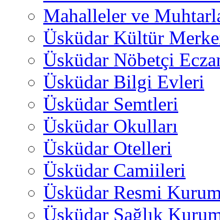
Mahalleler ve Muhtarl
Üsküdar Kültür Merkez
Üsküdar Nöbetçi Ecza
Üsküdar Bilgi Evleri
Üsküdar Semtleri
Üsküdar Okulları
Üsküdar Otelleri
Üsküdar Camiileri
Üsküdar Resmi Kurum
Üsküdar Sağlık Kurum