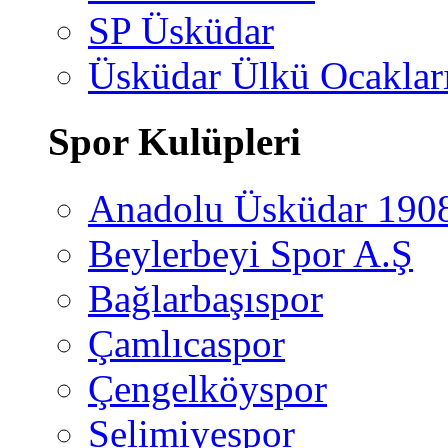
SP Üsküdar
Üsküdar Ülkü Ocaklar
Spor Kulüpleri
Anadolu Üsküdar 190
Beylerbeyi Spor A.Ş
Bağlarbaşıspor
Çamlıcaspor
Çengelköyspor
Selimiyespor