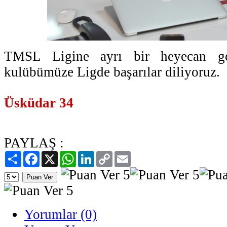
TMSL Ligine ayrı bir heyecan ge
kulübümüze Ligde başarılar diliyoruz.
Üsküdar 34
PAYLAŞ :
Paylaş
Facebook
X
WhatsApp
LinkedIn
Copy
Email
Link
Yorumlar (0)