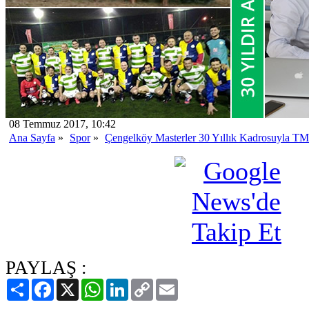
08 Temmuz 2017, 10:42
Ana Sayfa
»
Spor
»
Çengelköy Masterler 30 Yıllık Kadrosuyla T
PAYLAŞ :
Paylaş
Facebook
X
WhatsApp
LinkedIn
Copy
Email
Link