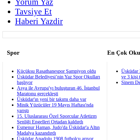
Yorum Yaz
Tavsiye Et
Haberi Yazdir
Spor
En Çok Oku
Küçüksu Rasathanespor Şampiyon oldu
Üsküdar 
Üsküdar Belediyesi’nin Yaz Spor Okulları
ve 3 kişi 
başlıyor
Sinem De
Asya ile Avrupa'yı buluşturan 46. İstanbul
Maratonu gerçekleşti
Üsküdar'ın yeni bir takımı daha var
Minik Yüzücüler 19 Mayıs Haftası'nda
yarıştı
15. Uluslararası Özel Sporcular Atletizm
Şenliği Engelleri Ortadan kaldırdı
Esmenur Haman, Judo'da Üsküdar'a Altın
Madalya kazandırdı
Üsküdar Anadolu 1908 futbolcu arıyor