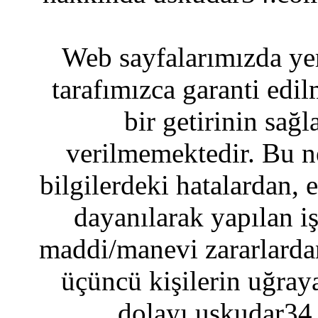
Web sayfalarımızda yer
tarafımızca garanti edil
bir getirinin sağ
verilmemektedir. Bu n
bilgilerdeki hatalardan, 
dayanılarak yapılan i
maddi/manevi zararlardan
üçüncü kişilerin uğraya
dolayı uskudar34