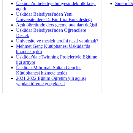
Üsküdar'ın belediye bünyesindeki ilk kreşi
Sinem De
açıldı
Üsküdar Belediyesi'nden Yeni
Üniversitelilere 15 Bin Lira Burs desteği
Açık öğretimde ders geçme puanları değişti
Üsküdar Belediyesi'nden Öğrencilere
Destek
Üniversite ve meslek tercihi nasıl yapılmalı?
Mehmet Genç Kütüphanesi Üsküdar'da
hizmete açıldı
Üsküdar'da eTwinning Projeleriyle Eğitime
ilgi artıyor
Üsküdar Mihrimah Sultan Gençlik
Kütüphanesi hizmete açıldı
2021-2022 Eğitim Öğretim yılı açılışı
yapılan törenle gerçekleşti