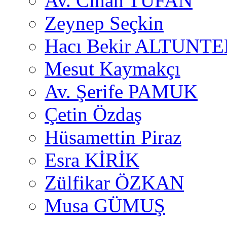
Av. Cihan TUFAN
Zeynep Seçkin
Hacı Bekir ALTUNTE
Mesut Kaymakçı
Av. Şerife PAMUK
Çetin Özdaş
Hüsamettin Piraz
Esra KİRİK
Zülfikar ÖZKAN
Musa GÜMUŞ