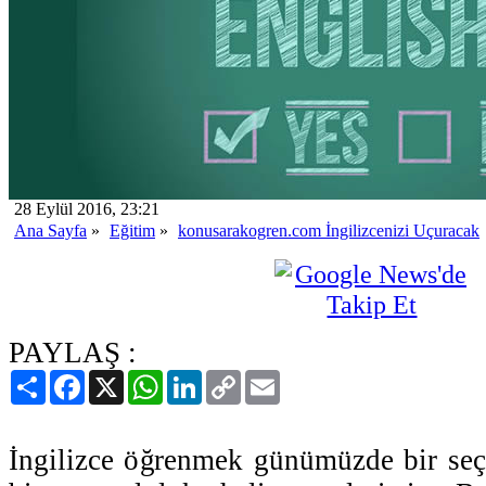
28 Eylül 2016, 23:21
Ana Sayfa
»
Eğitim
»
konusarakogren.com İngilizcenizi Uçuracak
PAYLAŞ :
Paylaş
Facebook
X
WhatsApp
LinkedIn
Copy
Email
Link
İngilizce öğrenmek günümüzde bir seç