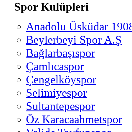
Spor Kulüpleri
Anadolu Üsküdar 190
Beylerbeyi Spor A.Ş
Bağlarbaşıspor
Çamlıcaspor
Çengelköyspor
Selimiyespor
Sultantepespor
Öz Karacaahmetspor