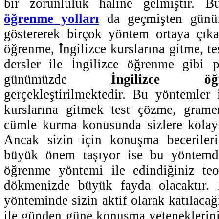
bir zorunluluk haline gelmiştir. 
öğrenme yolları
da geçmişten günüm
göstererek birçok yöntem ortaya çıka
öğrenme, İngilizce kurslarına gitme, te
dersler ile İngilizce öğrenme gibi
günümüzde
İngilizce ö
gerçekleştirilmektedir. Bu yöntemler i
kurslarına gitmek test çözme, grame
cümle kurma konusunda sizlere kolayl
Ancak sizin için konuşma becerileri
büyük önem taşıyor ise bu yöntemd
öğrenme yöntemi ile edindiğiniz teor
dökmenizde büyük fayda olacaktır.
yönteminde sizin aktif olarak katılaca
ile günden güne konuşma yeteneklerinizi