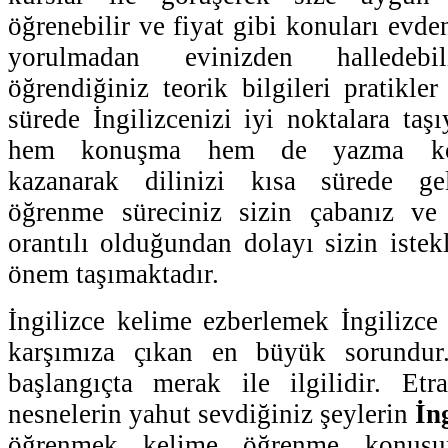
öğrenebilir ve fiyat gibi konuları evde
yorulmadan evinizden halledebili
öğrendiğiniz teorik bilgileri pratikler 
sürede İngilizcenizi iyi noktalara taşı
hem konuşma hem de yazma kon
kazanarak dilinizi kısa sürede geliş
öğrenme süreciniz sizin çabanız ve 
orantılı olduğundan dolayı sizin iste
önem taşımaktadır.
İngilizce kelime ezberlemek İngilizc
karşımıza çıkan en büyük sorundu
başlangıçta merak ile ilgilidir. Etr
nesnelerin yahut sevdiğiniz şeylerin
İng
öğrenmek kelime öğrenme konusun