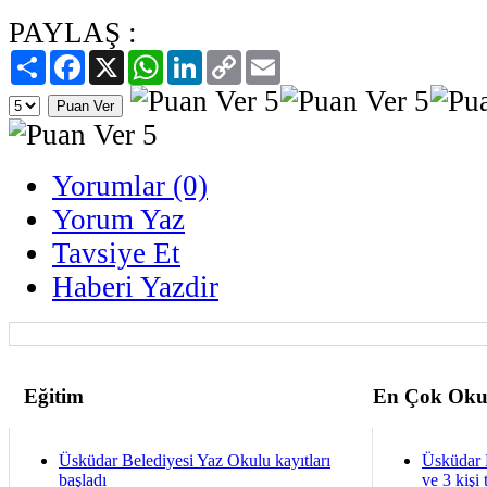
PAYLAŞ :
Paylaş
Facebook
X
WhatsApp
LinkedIn
Copy
Email
Link
Yorumlar (0)
Yorum Yaz
Tavsiye Et
Haberi Yazdir
Eğitim
En Çok Oku
Üsküdar Belediyesi Yaz Okulu kayıtları
Üsküdar 
başladı
ve 3 kişi 