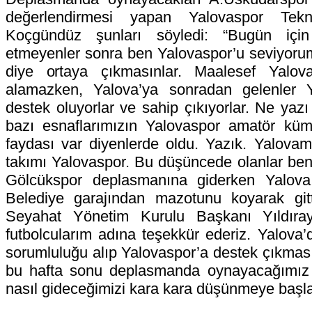
değerlendirmesi yapan Yalovaspor Tek
Koçgündüz şunları söyledi: “Bugün için
etmeyenler sonra ben Yalovaspor’u seviyoru
diye ortaya çıkmasınlar. Maalesef Yalova
alamazken, Yalova’ya sonradan gelenler 
destek oluyorlar ve sahip çıkıyorlar. Ne yaz
bazı esnaflarımızın Yalovaspor amatör kü
faydası var diyenlerde oldu. Yazık. Yalovamı
takımı Yalovaspor. Bu düşüncede olanlar ben
Gölcükspor deplasmanına giderken Yalova
Belediye garajından mazotunu koyarak git
Seyahat Yönetim Kurulu Başkanı Yıldıra
futbolcularım adına teşekkür ederiz. Yalova
sorumluluğu alıp Yalovaspor’a destek çıkması
bu hafta sonu deplasmanda oynayacağımız
nasıl gideceğimizi kara kara düşünmeye başla