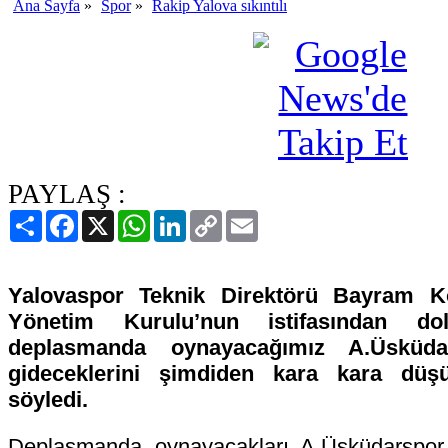
Ana Sayfa
»
Spor
»
Rakip Yalova sıkıntılı
PAYLAŞ :
Paylaş
Facebook
X
WhatsApp
LinkedIn
Copy
Email
Link
Yalovaspor Teknik Direktörü Bayram K
Yönetim Kurulu’nun istifasından do
deplasmanda oynayacağımız A.Üsküda
gideceklerini şimdiden kara kara düşü
söyledi.
Deplasmanda oynayacakları A.Üsküdarspo