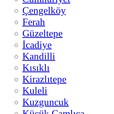
Çengelköy
Ferah
Güzeltepe
İcadiye
Kandilli
Kısıklı
Kirazlıtepe
Kuleli
Kuzguncuk
Küçük Çamlıca