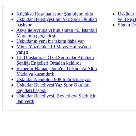
Küçüksu Rasathanespor Şampiyon oldu
Üsküdar 
Üsküdar Belediyesi’nin Yaz Spor Okulları
ve 3 kişi 
başlıyor
Sinem De
Asya ile Avrupa'yı buluşturan 46. İstanbul
Maratonu gerçekleşti
Üsküdar'ın yeni bir takımı daha var
Minik Yüzücüler 19 Mayıs Haftası'nda
yarıştı
15. Uluslararası Özel Sporcular Atletizm
Şenliği Engelleri Ortadan kaldırdı
Esmenur Haman, Judo'da Üsküdar'a Altın
Madalya kazandırdı
Üsküdar Anadolu 1908 futbolcu arıyor
Üsküdar Belediyesi Yaz Spor Okulları
kayıtları başladı
Üsküdar Belediyesi, Beylerbeyi Stadı için
ilan verdi