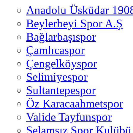
Anadolu Üsküdar 190
Beylerbeyi Spor A.Ş
Bağlarbaşıspor
Çamlıcaspor
Çengelköyspor
Selimiyespor
Sultantepespor
Öz Karacaahmetspor
Valide Tayfunspor
Selamsız Spor Kulübü