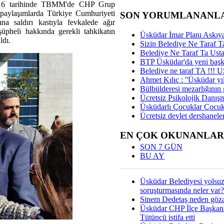
2016 tarihinde TBMM'de CHP Grup
ı paylaşımlarda Türkiye Cumhuriyeti
SON YORUMLANANL
a saldırı kastıyla fevkalede ağır
üpheli hakkında gerekli tahkikatın
Üsküdar İmar Planı Askıya
ldı.
Sizin Belediye Ne Taraf Ta
Belediye Ne Taraf Ta Ust
BTP Üsküdar'da yeni başka
Belediye ne taraf TA !!!
Ahmet Kılıç : ''Üsküdar yıl
Bülbülderesi mezarlığının gi
Ücretsiz Psikolojik Danış
Üsküdarlı Çocuklar Çocuk
Ücretsiz devlet dershaneler
EN ÇOK OKUNANLAR
SON 7 GÜN
BU AY
Üsküdar Belediyesi yolsu
soruşturmasında neler var?
Sinem Dedetaş neden gözal
Üsküdar CHP İlçe Başkan
Tütüncü istifa etti