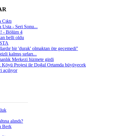
AR
 Çıktı
 Usta - Seri Sonu...
a! - Bölüm 4
n belli oldu
 USTA
lardır bir 'durak' olmaktan öte geçemedi''
zli kalmış sırları...
manlık Merkezi hizmete girdi
 Köyü Projesi ile Doğal Ortamda büyüyecek
i açılıyor
zluk
tına alındı?
ı Berk