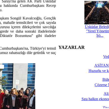
e Sarayı'na gelen AK Parti Üsküdar
ğlu hakkında Cumhurbaşkanı Recep
u.
Başkanı Songül Kavalcıoğlu, Gençlik
 mahalle temsilcileri ve çok sayıda
Üsküdar Beledi
urusu içeren dilekçelerini savcılığa
''Yerel Yöneti
ongrede ve daha sonraki ifadelerinde
Şö...
iktatör Bozuntusu'' gibi ifadeler
YAZARLAR
n Cumhurbaşkanı'na, Türkiye'yi temsil
z rahatsızlığı dile getirdik ve suç
Ved
ASİTANE
Huzurlu ve k
Bül
Çözerse 
Al
Sıra halkın ekono
Ziy