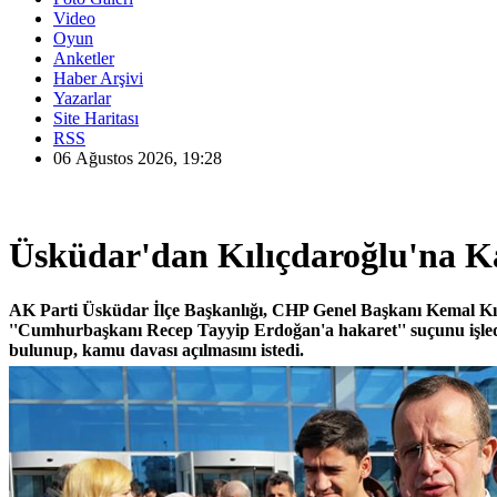
Video
Oyun
Anketler
Haber Arşivi
Yazarlar
Site Haritası
RSS
06 Ağustos 2026, 19:28
Üsküdar'dan Kılıçdaroğlu'na 
AK Parti Üsküdar İlçe Başkanlığı, CHP Genel Başkanı Kemal Kı
''Cumhurbaşkanı Recep Tayyip Erdoğan'a hakaret'' suçunu işled
bulunup, kamu davası açılmasını istedi.