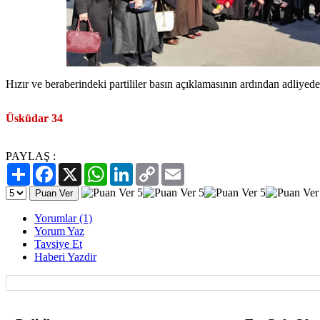
Hızır ve beraberindeki partililer basın açıklamasının ardından adliyede
Üsküdar 34
PAYLAŞ :
Paylaş
Facebook
X
WhatsApp
LinkedIn
Copy
Email
Link
Yorumlar (1)
Yorum Yaz
Tavsiye Et
Haberi Yazdir