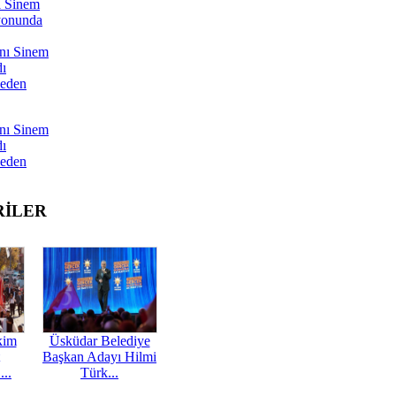
ı Sinem
yonunda
nı Sinem
dı
Neden
nı Sinem
dı
Neden
RİLER
kim
Üsküdar Belediye
Başkan Adayı Hilmi
...
Türk...