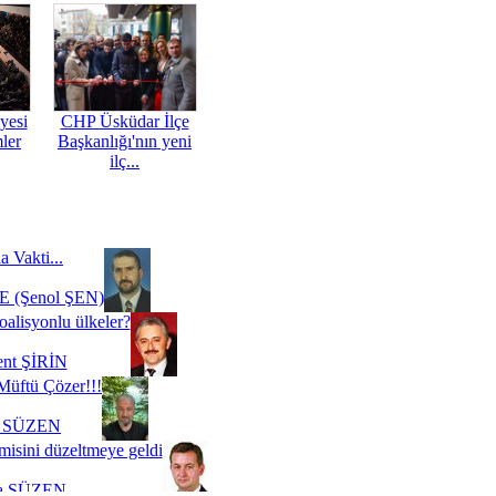
yesi
CHP Üsküdar İlçe
mler
Başkanlığı'nın yeni
ilç...
a Vakti...
 (Şenol ŞEN)
oalisyonlu ülkeler?
ent ŞİRİN
Müftü Çözer!!!
i SÜZEN
misini düzeltmeye geldi
a SÜZEN