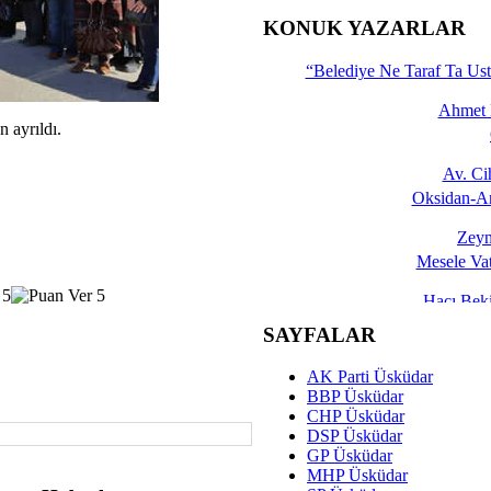
İşte 
KONUK YAZARLAR
Yalçın
“Belediye Ne Taraf Ta Ust
Ahmet 
n ayrıldı.
Av. C
Oksidan-An
Zeyn
Mesele Vat
Hacı Be
Okullarda M
SAYFALAR
Mesu
AK Parti Üsküdar
Dünya Fani, Ama Kısa
BBP Üsküdar
CHP Üsküdar
Sav
DSP Üsküdar
Hukukun Adale
GP Üsküdar
MHP Üsküdar