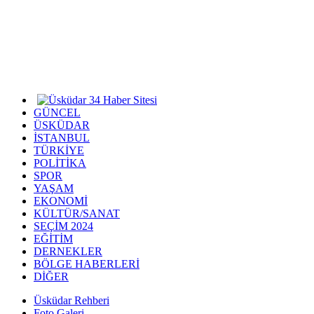
GÜNCEL
ÜSKÜDAR
İSTANBUL
TÜRKİYE
POLİTİKA
SPOR
YAŞAM
EKONOMİ
KÜLTÜR/SANAT
SEÇİM 2024
EĞİTİM
DERNEKLER
BÖLGE HABERLERİ
DİĞER
Üsküdar Rehberi
Foto Galeri