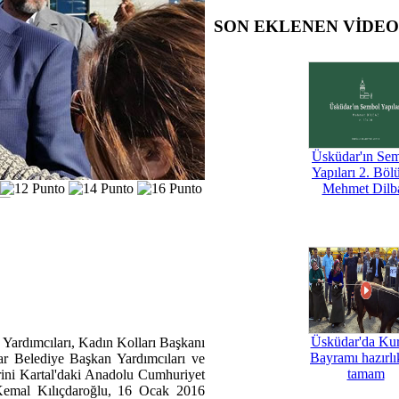
SON EKLENEN VİDE
Üsküdar'ın Se
Yapıları 2. Böl
Mehmet Dilb
Üsküdar'da Ku
 Yardımcıları, Kadın Kolları Başkanı
Bayramı hazırlık
r Belediye Başkan Yardımcıları ve
tamam
lerini Kartal'daki Anadolu Cumhuriyet
 Kemal Kılıçdaroğlu, 16 Ocak 2016