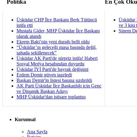
Politika
En Çok Oku
Üsküdar CHP İlçe Başkanı Berk Tütüncü
Üsküdar 
istifa etti
ve 3 kişi 
Mustafa Gider, MHP Üsküdar İlçe Başkanı
Sinem De
olarak atandı
Ekrem Baki’nin yeni durağı belli oldu
“Üsküdar’ın geleceği masa başında değil,
sahada şekillenecek”
Üsküdar AK Parti'de sürpriz istifa! Haberi
Sosyal Medya hesabından duyurdu
Üsküdar İYİ Parti'de bayrak değişimi
Erdem Demir güven tazeledi
Başkan Demir'in listesi basına sızdırıldı
AK Parti Üsküdar İlçe Başkanlığı için Genç
ve Dinamik Başkan Adayı
MHP Üsküdar'dan istişare toplantısı
Kurumsal
Ana Sayfa