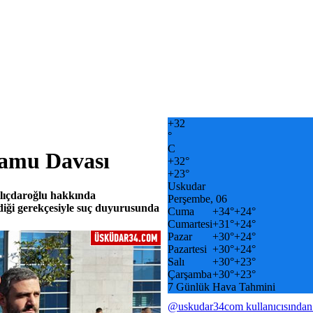
+
32
°
C
Kamu Davası
+
32°
+
23°
Uskudar
lıçdaroğlu hakkında
Perşembe, 06
iği gerekçesiyle suç duyurusunda
Cuma
+
34°
+
24°
Cumartesi
+
31°
+
24°
Pazar
+
30°
+
24°
Pazartesi
+
30°
+
24°
Salı
+
30°
+
23°
Çarşamba
+
30°
+
23°
7 Günlük Hava Tahmini
@uskudar34com kullanıcısından