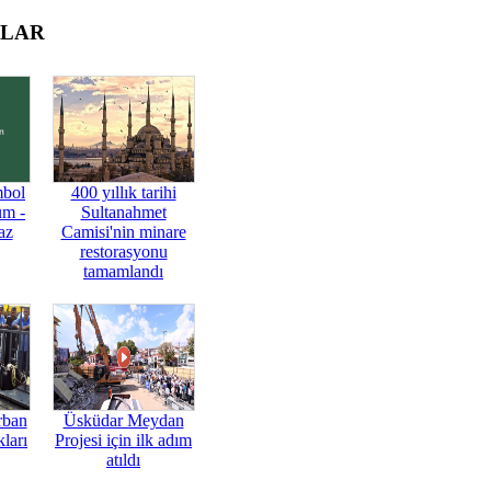
OLAR
mbol
400 yıllık tarihi
üm -
Sultanahmet
az
Camisi'nin minare
restorasyonu
tamamlandı
rban
Üsküdar Meydan
ları
Projesi için ilk adım
atıldı