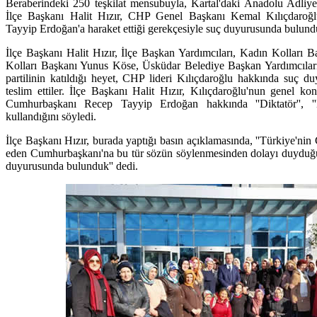
Beraberindeki 250 teşkilat mensubuyla, Kartal'daki Anadolu Adliy
İlçe Başkanı Halit Hızır, CHP Genel Başkanı Kemal Kılıçdaro
Tayyip Erdoğan'a haraket ettiği gerekçesiyle suç duyurusunda bulund
İlçe Başkanı Halit Hızır, İlçe Başkan Yardımcıları, Kadın Kolları 
Kolları Başkanı Yunus Köse, Üsküdar Belediye Başkan Yardımcıları,
partilinin katıldığı heyet, CHP lideri Kılıçdaroğlu hakkında suç duy
teslim ettiler. İlçe Başkanı Halit Hızır, Kılıçdaroğlu'nun genel k
Cumhurbaşkanı Recep Tayyip Erdoğan hakkında ''Diktatör'', ''D
kullandığını söyledi.
İlçe Başkanı Hızır, burada yaptığı basın açıklamasında, ''Türkiye'ni
eden Cumhurbaşkanı'na bu tür sözün söylenmesinden dolayı duyduğumu
duyurusunda bulunduk'' dedi.