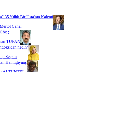
Biz buyuz...
 SOYSEVİNÇ
a” 35 Yıllık Bir Usta'nın Kalemi
Mertol Canel
Göç ;
ihan TUFAN
tioksidan nedir?
ep Seçkin
an Hainliğiymiş
kir ALTUNTEL
adde Bağımlılığı
t Kaymakçı
 Bir Süre De Olsa Burdayız
aş ŞENEL
ti Kalmadı Üstadım!