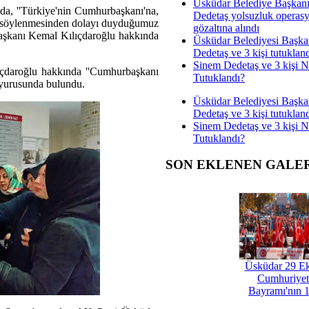
Üsküdar Belediye Başkan
nda, ''Türkiye'nin Cumhurbaşkanı'na,
Dedetaş yolsuzluk operas
in söylenmesinden dolayı duyduğumuz
gözaltına alındı
Başkanı Kemal Kılıçdaroğlu hakkında
Üsküdar Belediyesi Başka
Dedetaş ve 3 kişi tutuklan
Sinem Dedetaş ve 3 kişi 
çdaroğlu hakkında ''Cumhurbaşkanı
Tutuklandı?
uyurusunda bulundu.
Üsküdar Belediyesi Başka
Dedetaş ve 3 kişi tutuklan
Sinem Dedetaş ve 3 kişi 
Tutuklandı?
SON EKLENEN GALE
Üsküdar 29 E
Cumhuriyet
Bayramı'nın 1