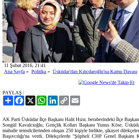
11 Şubat 2016, 21:41
Ana Sayfa
»
Politika
»
Üsküdar'dan Kılıçdaroğlu'na Kamu Davası
PAYLAŞ :
Paylaş
Facebook
X
WhatsApp
LinkedIn
Copy
Email
Link
AK Parti Üsküdar İlçe Başkanı Halit Hızır, beraberindeki İlçe Başkan
Songül Kavalcıoğlu, Gençlik Kolları Başkanı Yunus Köse, Üsküda
mahalle temsilcilerinden oluşan 250 kişiyle birlikte, şikayet dilekçe
Başsvcılığı'na verdi. Dilekçelerde ''Şüpheli CHP Genel Başkanı