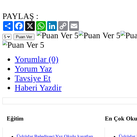
PAYLAŞ :
Paylaş
Facebook
X
WhatsApp
LinkedIn
Copy
Email
Link
Yorumlar (0)
Yorum Yaz
Tavsiye Et
Haberi Yazdir
Eğitim
En Çok Oku
Üsküdar Belediyesi Yaz Okulu kayıtları
Üsküdar 