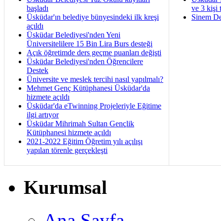
başladı
ve 3 kişi 
Üsküdar'ın belediye bünyesindeki ilk kreşi
Sinem De
açıldı
Üsküdar Belediyesi'nden Yeni
Üniversitelilere 15 Bin Lira Burs desteği
Açık öğretimde ders geçme puanları değişti
Üsküdar Belediyesi'nden Öğrencilere
Destek
Üniversite ve meslek tercihi nasıl yapılmalı?
Mehmet Genç Kütüphanesi Üsküdar'da
hizmete açıldı
Üsküdar'da eTwinning Projeleriyle Eğitime
ilgi artıyor
Üsküdar Mihrimah Sultan Gençlik
Kütüphanesi hizmete açıldı
2021-2022 Eğitim Öğretim yılı açılışı
yapılan törenle gerçekleşti
Kurumsal
Ana Sayfa