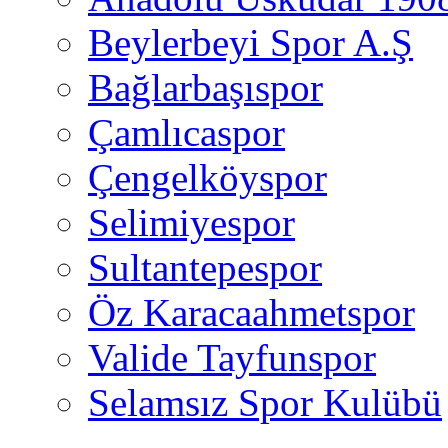
Beylerbeyi Spor A.Ş
Bağlarbaşıspor
Çamlıcaspor
Çengelköyspor
Selimiyespor
Sultantepespor
Öz Karacaahmetspor
Valide Tayfunspor
Selamsız Spor Kulübü