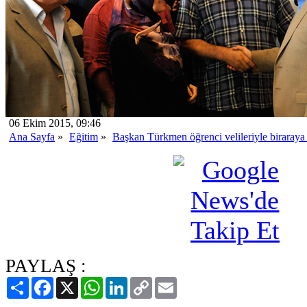
06 Ekim 2015, 09:46
Ana Sayfa
»
Eğitim
»
Başkan Türkmen öğrenci velileriyle biraraya 
PAYLAŞ :
Paylaş
Facebook
X
WhatsApp
LinkedIn
Copy
Email
Link