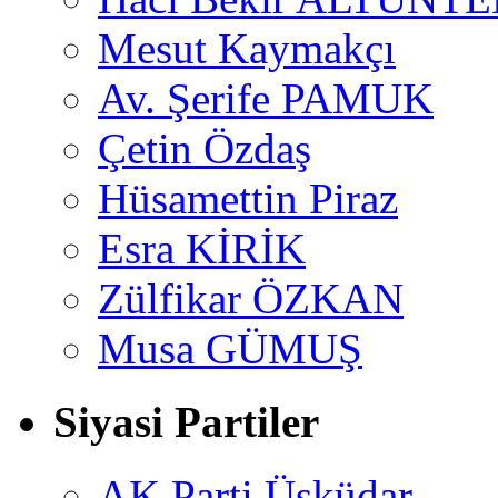
Mesut Kaymakçı
Av. Şerife PAMUK
Çetin Özdaş
Hüsamettin Piraz
Esra KİRİK
Zülfikar ÖZKAN
Musa GÜMUŞ
Siyasi Partiler
AK Parti Üsküdar