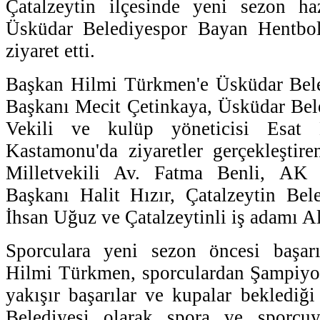
Çatalzeytin ilçesinde yeni sezon haz
Üsküdar Belediyespor Bayan Hentbol
ziyaret etti.
Başkan Hilmi Türkmen'e Üsküdar Bel
Başkanı Mecit Çetinkaya, Üsküdar Bel
Vekili ve kulüp yöneticisi Esat 
Kastamonu'da ziyaretler gerçekleştir
Milletvekili Av. Fatma Benli, AK 
Başkanı Halit Hızır, Çatalzeytin Be
İhsan Uğuz ve Çatalzeytinli iş adamı Al
Sporculara yeni sezon öncesi başar
Hilmi Türkmen, sporculardan Şampiyon
yakışır başarılar ve kupalar beklediğ
Belediyesi olarak spora ve sporcuy