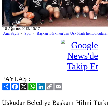
18 Ağustos 2015, 15:17
Ana Sayfa
»
Spor
»
Başkan Türkmen'den Üsküdarlı hentbolculara m
PAYLAŞ :
Paylaş
Facebook
X
WhatsApp
LinkedIn
Copy
Email
Link
Üsküdar Belediye Başkanı Hilmi Tür