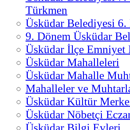
Türkmen
Üsküdar Belediyesi 6
9. Dönem Üsküdar Bel
Üsküdar İlçe Emniyet
Üsküdar Mahalleleri
Üsküdar Mahalle Muht
Mahalleler ve Muhtarl
Üsküdar Kültür Merkez
Üsküdar Nöbetçi Ecza
Üsküdar Bilgi Evleri