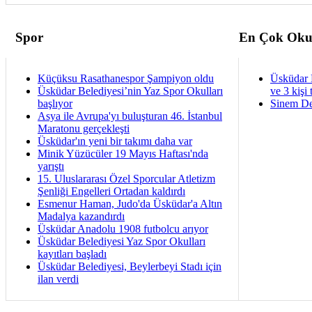
Spor
En Çok Oku
Küçüksu Rasathanespor Şampiyon oldu
Üsküdar 
Üsküdar Belediyesi’nin Yaz Spor Okulları
ve 3 kişi 
başlıyor
Sinem De
Asya ile Avrupa'yı buluşturan 46. İstanbul
Maratonu gerçekleşti
Üsküdar'ın yeni bir takımı daha var
Minik Yüzücüler 19 Mayıs Haftası'nda
yarıştı
15. Uluslararası Özel Sporcular Atletizm
Şenliği Engelleri Ortadan kaldırdı
Esmenur Haman, Judo'da Üsküdar'a Altın
Madalya kazandırdı
Üsküdar Anadolu 1908 futbolcu arıyor
Üsküdar Belediyesi Yaz Spor Okulları
kayıtları başladı
Üsküdar Belediyesi, Beylerbeyi Stadı için
ilan verdi