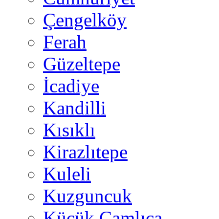
Çengelköy
Ferah
Güzeltepe
İcadiye
Kandilli
Kısıklı
Kirazlıtepe
Kuleli
Kuzguncuk
Küçük Çamlıca