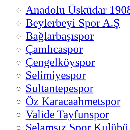
Anadolu Üsküdar 190
Beylerbeyi Spor A.Ş
Bağlarbaşıspor
Çamlıcaspor
Çengelköyspor
Selimiyespor
Sultantepespor
Öz Karacaahmetspor
Valide Tayfunspor
Selamsız Spor Kulübü