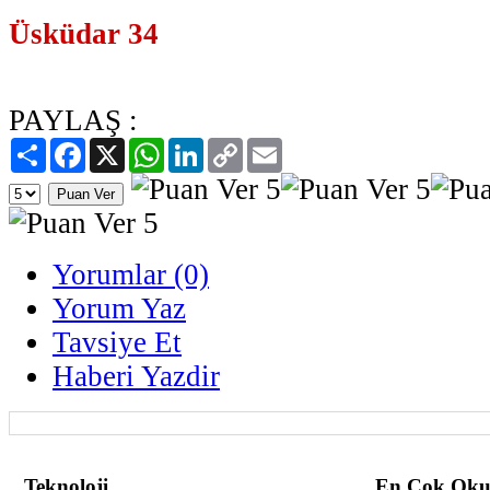
Üsküdar 34
PAYLAŞ :
Paylaş
Facebook
X
WhatsApp
LinkedIn
Copy
Email
Link
Yorumlar (0)
Yorum Yaz
Tavsiye Et
Haberi Yazdir
Teknoloji
En Çok Oku