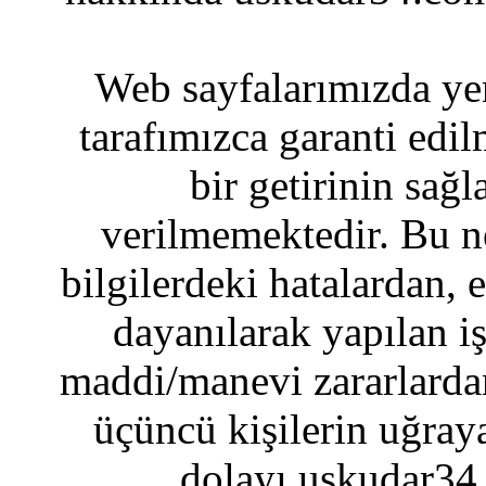
Web sayfalarımızda yer
tarafımızca garanti edil
bir getirinin sağ
verilmemektedir. Bu n
bilgilerdeki hatalardan, 
dayanılarak yapılan i
maddi/manevi zararlardan
üçüncü kişilerin uğraya
dolayı uskudar34