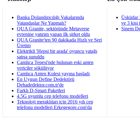
Banka Dolandırıcılığı Vakalarında
Üsküdar 
Vatandaşlar Ne Yapmalı?
ve 3 kişi 
QUA Granite, sektöründe Metaverse
Sinem De
evrenine yatırım yapan ilk şirket oldu
QUA Granite'ten 90 dakikada Hızlı ve Seri
Üretim
Elektrikli 'Hepsi bir arada' oyuncu yatağı
satışa sunuldu
Çamlıca Tepesi'nde bulunan eski anten
vericiler sökülüyor
Çamlıca Anten Kulesi yayına başladı
En Uygun Define Dedektörü
Dehadedektor.com.tr'de
Farklı D-Smart Paketleri
4.5G uyumlu cep telefonu modelleri
Teknoloji meraklıları için 2016 yılı cep
telefonu modelleri Erkegegore.com'da