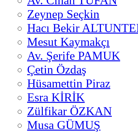
Av. Cihan TUFAN
Zeynep Seçkin
Hacı Bekir ALTUNTE
Mesut Kaymakçı
Av. Şerife PAMUK
Çetin Özdaş
Hüsamettin Piraz
Esra KİRİK
Zülfikar ÖZKAN
Musa GÜMUŞ