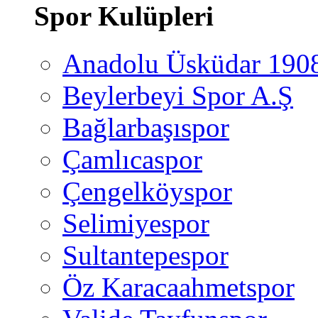
Spor Kulüpleri
Anadolu Üsküdar 190
Beylerbeyi Spor A.Ş
Bağlarbaşıspor
Çamlıcaspor
Çengelköyspor
Selimiyespor
Sultantepespor
Öz Karacaahmetspor