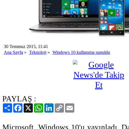
30 Temmuz 2015, 11:41
Ana Sayfa
»
Teknoloji
»
Windows 10 kullanıma sunuldu
PAYLAŞ :
Paylaş
Facebook
X
WhatsApp
LinkedIn
Copy
Email
Link
Microsoft, Windows 10'u yayınladı. D