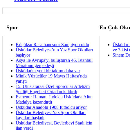
Spor
En Çok Oku
Küçüksu Rasathanespor Şampiyon oldu
Üsküdar 
Üsküdar Belediyesi’nin Yaz Spor Okulları
ve 3 kişi 
başlıyor
Sinem De
Asya ile Avrupa'yı buluşturan 46. İstanbul
Maratonu gerçekleşti
Üsküdar'ın yeni bir takımı daha var
Minik Yüzücüler 19 Mayıs Haftası'nda
yarıştı
15. Uluslararası Özel Sporcular Atletizm
Şenliği Engelleri Ortadan kaldırdı
Esmenur Haman, Judo'da Üsküdar'a Altın
Madalya kazandırdı
Üsküdar Anadolu 1908 futbolcu arıyor
Üsküdar Belediyesi Yaz Spor Okulları
kayıtları başladı
Üsküdar Belediyesi, Beylerbeyi Stadı için
ilan verdi