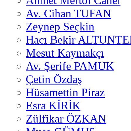
Ahmet Mertol Canel
Av. Cihan TUFAN
Zeynep Seçkin
Hacı Bekir ALTUNTE
Mesut Kaymakçı
Av. Şerife PAMUK
Çetin Özdaş
Hüsamettin Piraz
Esra KİRİK
Zülfikar ÖZKAN