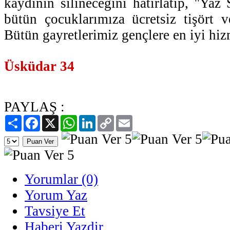
kaydının silineceğini hatırlatıp, ''Ya
bütün çocuklarımıza ücretsiz tişört v
Bütün gayretlerimiz gençlere en iyi hiz
Üsküdar 34
PAYLAŞ :
Paylaş
Facebook
X
WhatsApp
LinkedIn
Copy
Email
Link
Yorumlar (0)
Yorum Yaz
Tavsiye Et
Haberi Yazdir