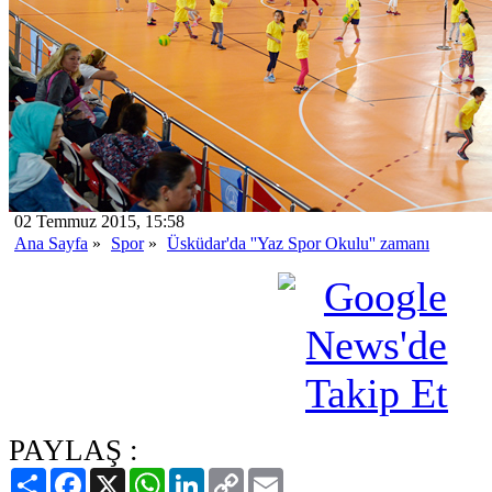
02 Temmuz 2015, 15:58
Ana Sayfa
»
Spor
»
Üsküdar'da ''Yaz Spor Okulu'' zamanı
PAYLAŞ :
Paylaş
Facebook
X
WhatsApp
LinkedIn
Copy
Email