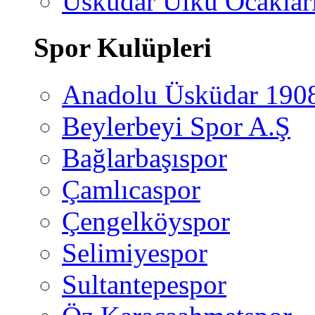
Üsküdar Ülkü Ocaklar
Spor Kulüpleri
Anadolu Üsküdar 190
Beylerbeyi Spor A.Ş
Bağlarbaşıspor
Çamlıcaspor
Çengelköyspor
Selimiyespor
Sultantepespor