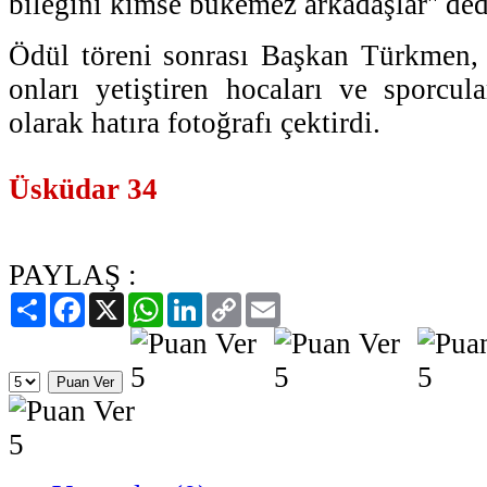
bileğini kimse bükemez arkadaşlar'' ded
Ödül töreni sonrası Başkan Türkmen, 
onları yetiştiren hocaları ve sporcula
olarak hatıra fotoğrafı çektirdi.
Üsküdar 34
PAYLAŞ :
Paylaş
Facebook
X
WhatsApp
LinkedIn
Copy
Email
Link