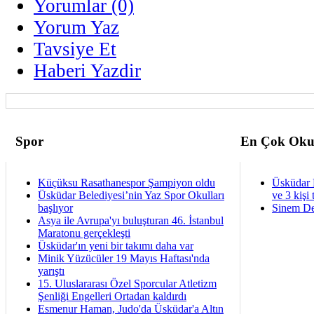
Yorumlar (0)
Yorum Yaz
Tavsiye Et
Haberi Yazdir
Spor
En Çok Oku
Küçüksu Rasathanespor Şampiyon oldu
Üsküdar 
Üsküdar Belediyesi’nin Yaz Spor Okulları
ve 3 kişi 
başlıyor
Sinem De
Asya ile Avrupa'yı buluşturan 46. İstanbul
Maratonu gerçekleşti
Üsküdar'ın yeni bir takımı daha var
Minik Yüzücüler 19 Mayıs Haftası'nda
yarıştı
15. Uluslararası Özel Sporcular Atletizm
Şenliği Engelleri Ortadan kaldırdı
Esmenur Haman, Judo'da Üsküdar'a Altın