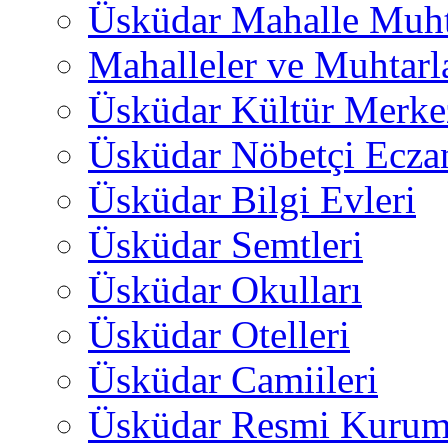
Üsküdar Mahalle Muht
Mahalleler ve Muhtarl
Üsküdar Kültür Merkez
Üsküdar Nöbetçi Ecza
Üsküdar Bilgi Evleri
Üsküdar Semtleri
Üsküdar Okulları
Üsküdar Otelleri
Üsküdar Camiileri
Üsküdar Resmi Kurum