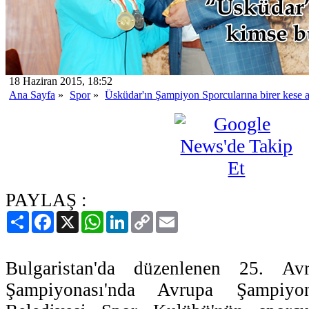
18 Haziran 2015, 18:52
Ana Sayfa
»
Spor
»
Üsküdar'ın Şampiyon Sporcularına birer kese a
PAYLAŞ :
Paylaş
Facebook
X
WhatsApp
LinkedIn
Copy
Email
Link
Bulgaristan'da düzenlenen 25. Av
Şampiyonası'nda Avrupa Şampiy