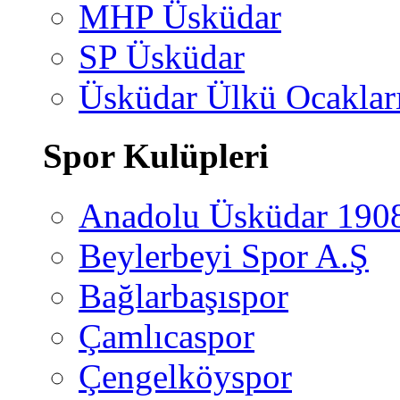
MHP Üsküdar
SP Üsküdar
Üsküdar Ülkü Ocaklar
Spor Kulüpleri
Anadolu Üsküdar 190
Beylerbeyi Spor A.Ş
Bağlarbaşıspor
Çamlıcaspor
Çengelköyspor