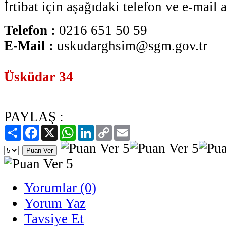
İrtibat için aşağıdaki telefon ve e-mail a
Telefon :
0216 651 50 59
E-Mail :
uskudarghsim@sgm.gov.tr
Üsküdar 34
PAYLAŞ :
Paylaş
Facebook
X
WhatsApp
LinkedIn
Copy
Email
Link
Yorumlar (0)
Yorum Yaz
Tavsiye Et