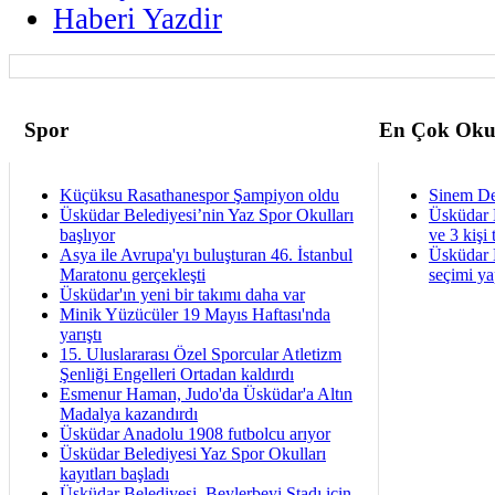
Haberi Yazdir
Spor
En Çok Oku
Küçüksu Rasathanespor Şampiyon oldu
Sinem De
Üsküdar Belediyesi’nin Yaz Spor Okulları
Üsküdar 
başlıyor
ve 3 kişi 
Asya ile Avrupa'yı buluşturan 46. İstanbul
Üsküdar B
Maratonu gerçekleşti
seçimi ya
Üsküdar'ın yeni bir takımı daha var
Minik Yüzücüler 19 Mayıs Haftası'nda
yarıştı
15. Uluslararası Özel Sporcular Atletizm
Şenliği Engelleri Ortadan kaldırdı
Esmenur Haman, Judo'da Üsküdar'a Altın
Madalya kazandırdı
Üsküdar Anadolu 1908 futbolcu arıyor
Üsküdar Belediyesi Yaz Spor Okulları
kayıtları başladı
Üsküdar Belediyesi, Beylerbeyi Stadı için