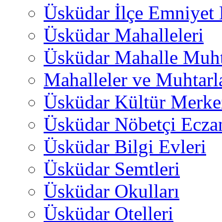
Üsküdar İlçe Emniyet
Üsküdar Mahalleleri
Üsküdar Mahalle Muht
Mahalleler ve Muhtarl
Üsküdar Kültür Merkez
Üsküdar Nöbetçi Ecza
Üsküdar Bilgi Evleri
Üsküdar Semtleri
Üsküdar Okulları
Üsküdar Otelleri