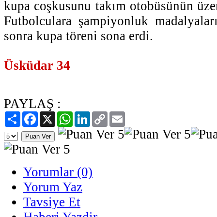
kupa coşkusunu takım otobüsünün üzeri
Futbolculara şampiyonluk madalyaları
sonra kupa töreni sona erdi.
Üsküdar 34
PAYLAŞ :
Paylaş
Facebook
X
WhatsApp
LinkedIn
Copy
Email
Link
Yorumlar (0)
Yorum Yaz
Tavsiye Et
Haberi Yazdir