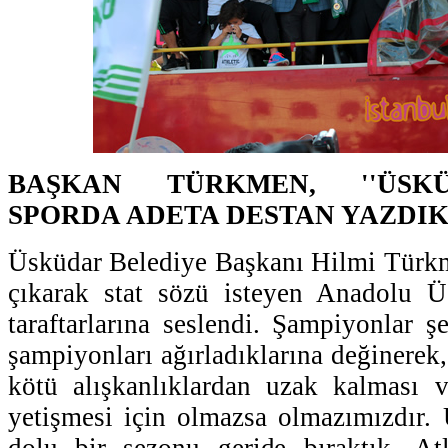
BAŞKAN TÜRKMEN, ''ÜSK
SPORDA ADETA DESTAN YAZDIK
Üsküdar Belediye Başkanı Hilmi Türk
çıkarak stat sözü isteyen Anadolu 
taraftarlarına seslendi. Şampiyonlar ş
şampiyonları ağırladıklarına değinerek,
kötü alışkanlıklardan uzak kalması ve
yetişmesi için olmazsa olmazımızdır.
dolu bir sezonu geride bıraktık. Atl