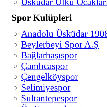
Üsküdar Ülkü Ocaklar
Spor Kulüpleri
Anadolu Üsküdar 190
Beylerbeyi Spor A.Ş
Bağlarbaşıspor
Çamlıcaspor
Çengelköyspor
Selimiyespor
Sultantepespor