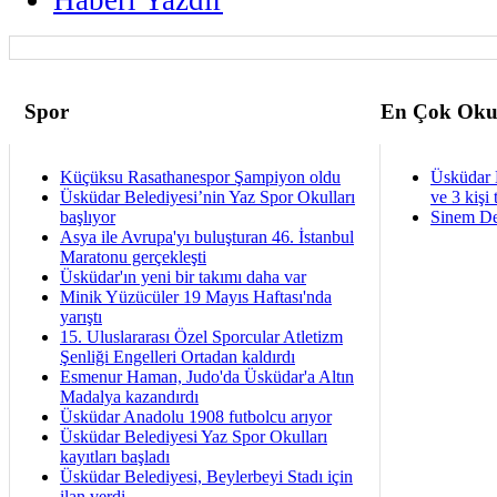
Spor
En Çok Oku
Küçüksu Rasathanespor Şampiyon oldu
Üsküdar 
Üsküdar Belediyesi’nin Yaz Spor Okulları
ve 3 kişi 
başlıyor
Sinem De
Asya ile Avrupa'yı buluşturan 46. İstanbul
Maratonu gerçekleşti
Üsküdar'ın yeni bir takımı daha var
Minik Yüzücüler 19 Mayıs Haftası'nda
yarıştı
15. Uluslararası Özel Sporcular Atletizm
Şenliği Engelleri Ortadan kaldırdı
Esmenur Haman, Judo'da Üsküdar'a Altın
Madalya kazandırdı
Üsküdar Anadolu 1908 futbolcu arıyor
Üsküdar Belediyesi Yaz Spor Okulları
kayıtları başladı
Üsküdar Belediyesi, Beylerbeyi Stadı için
ilan verdi