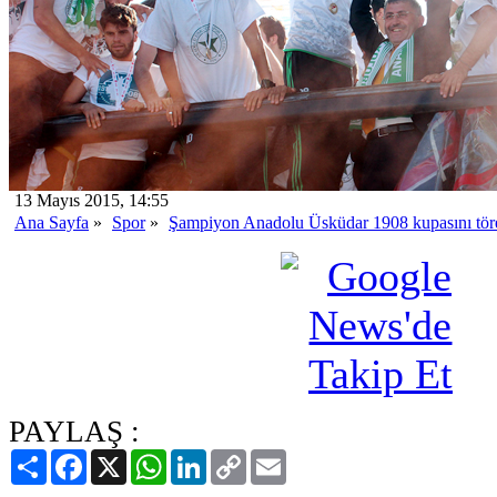
13 Mayıs 2015, 14:55
Ana Sayfa
»
Spor
»
Şampiyon Anadolu Üsküdar 1908 kupasını töre
PAYLAŞ :
Paylaş
Facebook
X
WhatsApp
LinkedIn
Copy
Email
Link