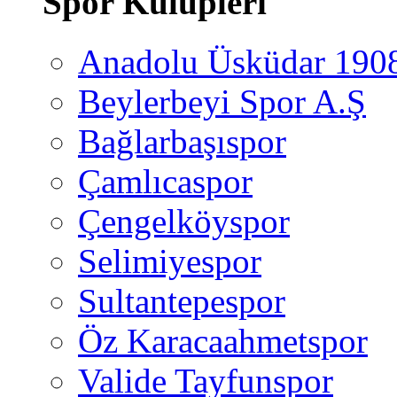
Spor Kulüpleri
Anadolu Üsküdar 190
Beylerbeyi Spor A.Ş
Bağlarbaşıspor
Çamlıcaspor
Çengelköyspor
Selimiyespor
Sultantepespor
Öz Karacaahmetspor
Valide Tayfunspor