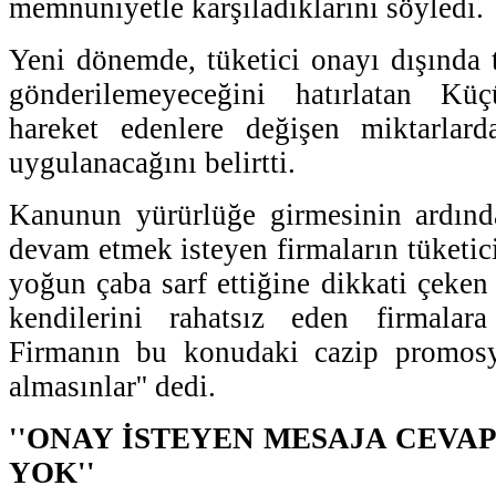
memnuniyetle karşıladıklarını söyledi.
Yeni dönemde, tüketici onayı dışında ti
gönderilemeyeceğini hatırlatan Kü
hareket edenlere değişen miktarlard
uygulanacağını belirtti.
Kanunun yürürlüğe girmesinin ardınd
devam etmek isteyen firmaların tüketic
yoğun çaba sarf ettiğine dikkati çeken 
kendilerini rahatsız eden firmalar
Firmanın bu konudaki cazip promosy
almasınlar'' dedi.
''ONAY İSTEYEN MESAJA CEV
YOK''