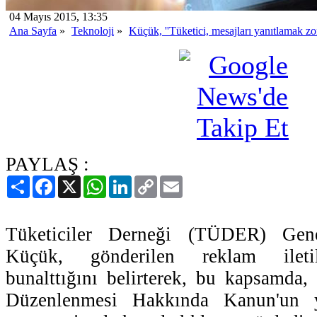
04 Mayıs 2015, 13:35
Ana Sayfa
»
Teknoloji
»
Küçük, ''Tüketici, mesajları yanıtlamak zo
PAYLAŞ :
Paylaş
Facebook
X
WhatsApp
LinkedIn
Copy
Email
Link
Tüketiciler Derneği (TÜDER) Gen
Küçük, gönderilen reklam iletile
bunalttığını belirterek, bu kapsamda, 
Düzenlenmesi Hakkında Kanun'un y