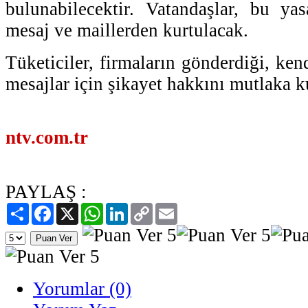
bulunabilecektir. Vatandaşlar, bu ya
mesaj ve maillerden kurtulacak.
Tüketiciler, firmaların gönderdiği, kend
mesajlar için şikayet hakkını mutlaka ku
ntv.com.tr
PAYLAŞ :
Paylaş
Facebook
X
WhatsApp
LinkedIn
Copy
Email
Link
Yorumlar (0)