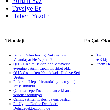
Yorum Yaz
Tavsiye Et
Haberi Yazdir
Teknoloji
En Çok Oku
Banka Dolandırıcılığı Vakalarında
Üsküdar 
Vatandaşlar Ne Yapmalı?
ve 3 kişi 
QUA Granite, sektöründe Metaverse
Sinem De
evrenine yatırım yapan ilk şirket oldu
QUA Granite'ten 90 dakikada Hızlı ve Seri
Üretim
Elektrikli 'Hepsi bir arada' oyuncu yatağı
satışa sunuldu
Çamlıca Tepesi'nde bulunan eski anten
vericiler sökülüyor
Çamlıca Anten Kulesi yayına başladı
En Uygun Define Dedektörü
Dehadedektor.com.tr'de