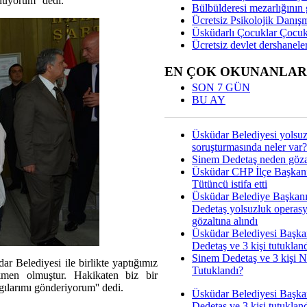
uyorum'' dedi.
Bülbülderesi mezarlığının gi
Ücretsiz Psikolojik Danış
Üsküdarlı Çocuklar Çocuk
Ücretsiz devlet dershaneler
EN ÇOK OKUNANLAR
SON 7 GÜN
BU AY
Üsküdar Belediyesi yolsu
soruşturmasında neler var?
Sinem Dedetaş neden gözal
Üsküdar CHP İlçe Başkan
Tütüncü istifa etti
Üsküdar Belediye Başkan
Dedetaş yolsuzluk operas
gözaltına alındı
Üsküdar Belediyesi Başka
Dedetaş ve 3 kişi tutuklan
Sinem Dedetaş ve 3 kişi 
 Belediyesi ile birlikte yaptığımız
Tutuklandı?
men olmuştur. Hakikaten biz bir
gılarımı gönderiyorum'' dedi.
Üsküdar Belediyesi Başka
Dedetaş ve 3 kişi tutuklan