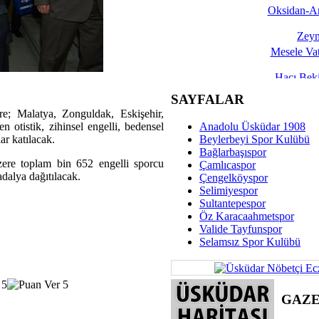
Oksidan-An
Zeyn
Mesele Vat
Hacı Be
Okullarda M
SAYFALAR
re; Malatya, Zonguldak, Eskişehir,
Mesu
otistik, zihinsel engelli, bedensel
Anadolu Üsküdar 1908
Dünya Fani, Ama Kısa
ar katılacak.
Beylerbeyi Spor Kulübü
Bağlarbaşıspor
Sav
zere toplam bin 652 engelli sporcu
Çamlıcaspor
Hukukun Adale
dalya dağıtılacak.
Çengelköyspor
Selimiyespor
Av. Ş
Sultantepespor
Öz Karacaahmetspor
İmar Sorunlarının Genel Ç
Valide Tayfunspor
Selamsız Spor Kulübü
Çet
Arakan Ner
Hüsam
GAZ
Bayramın Mü