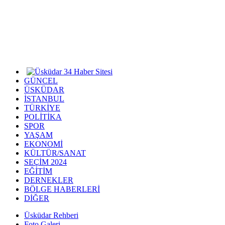
GÜNCEL
ÜSKÜDAR
İSTANBUL
TÜRKİYE
POLİTİKA
SPOR
YAŞAM
EKONOMİ
KÜLTÜR/SANAT
SEÇİM 2024
EĞİTİM
DERNEKLER
BÖLGE HABERLERİ
DİĞER
Üsküdar Rehberi
Foto Galeri