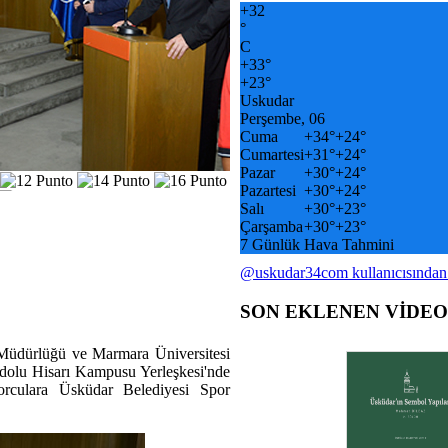
+
32
°
C
+
33°
+
23°
Uskudar
Perşembe, 06
Cuma
+
34°
+
24°
Cumartesi
+
31°
+
24°
Pazar
+
30°
+
24°
Pazartesi
+
30°
+
24°
Salı
+
30°
+
23°
Çarşamba
+
30°
+
23°
7 Günlük Hava Tahmini
@uskudar34com kullanıcısından
SON EKLENEN VİDE
 Müdürlüğü ve Marmara Üniversitesi
nadolu Hisarı Kampusu Yerleşkesi'nde
porculara Üsküdar Belediyesi Spor