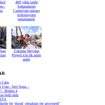
mbol
400 yıllık tarihi
üm -
Sultanahmet
az
Camisi'nin minare
restorasyonu
tamamlandı
rban
Üsküdar Meydan
ları
Projesi için ilk adım
atıldı
AR
 Çıktı
 Usta - Seri Sonu...
a! - Bölüm 4
n belli oldu
 USTA
lardır bir 'durak' olmaktan öte geçemedi''