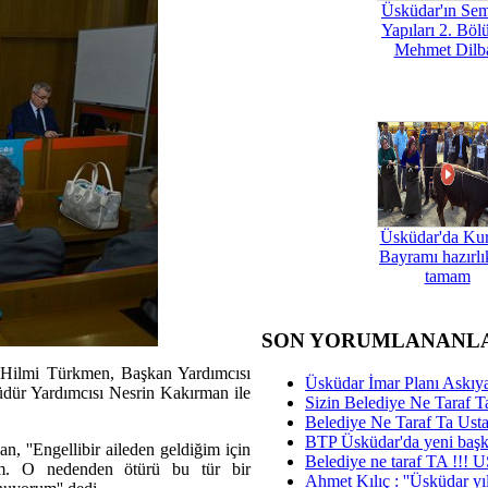
Üsküdar'ın Se
Yapıları 2. Böl
Mehmet Dilb
Üsküdar'da Ku
Bayramı hazırlık
tamam
SON YORUMLANANL
 Hilmi Türkmen, Başkan Yardımcısı
Üsküdar İmar Planı Askıya
dür Yardımcısı Nesrin Kakırman ile
Sizin Belediye Ne Taraf Ta
Belediye Ne Taraf Ta Ust
BTP Üsküdar'da yeni başka
, ''Engellibir aileden geldiğim için
Belediye ne taraf TA !!!
iyim. O nedenden ötürü bu tür bir
Ahmet Kılıç : ''Üsküdar yıl