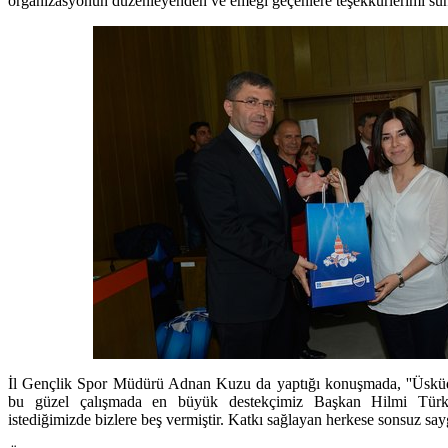
organizasyonun düzenleyenden ve emeği geçenlere teşekkürlerimi sun
İl Gençlik Spor Müdürü Adnan Kuzu da yaptığı konuşmada, ''Üsküdar
bu güzel çalışmada en büyük destekçimiz Başkan Hilmi Türk
istediğimizde bizlere beş vermiştir. Katkı sağlayan herkese sonsuz say