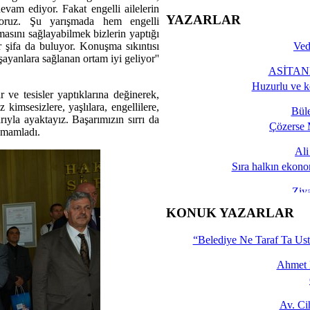
 devam ediyor. Fakat engelli ailelerin
YAZARLAR
yoruz. Şu yarışmada hem engelli
asını sağlayabilmek bizlerin yaptığı
ar şifa da buluyor. Konuşma sıkıntısı
Ved
şayanlara sağlanan ortam iyi geliyor''
ASİTANE
Huzurlu ve k
r ve tesisler yaptıklarına değinerek,
kimsesizlere, yaşlılara, engellilere,
Bül
rıyla ayaktayız. Başarımızın sırrı da
Çözerse 
tamamladı.
Al
Sıra halkın ekono
Ziy
İşte 
KONUK YAZARLAR
Yalçın
“Belediye Ne Taraf Ta Ust
Ahmet 
Av. C