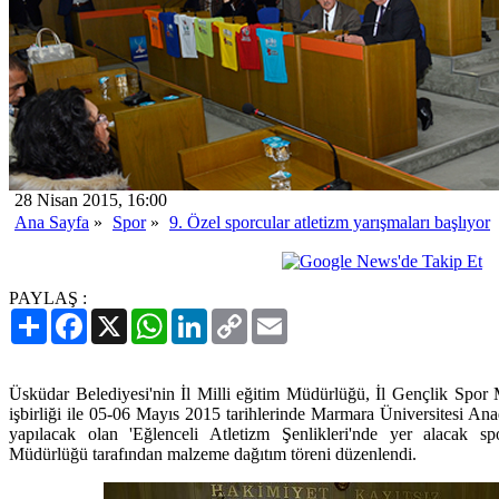
28 Nisan 2015, 16:00
Ana Sayfa
»
Spor
»
9. Özel sporcular atletizm yarışmaları başlıyor
PAYLAŞ :
Paylaş
Facebook
X
WhatsApp
LinkedIn
Copy
Email
Link
Üsküdar Belediyesi'nin İl Milli eğitim Müdürlüğü, İl Gençlik Spor
işbirliği ile 05-06 Mayıs 2015 tarihlerinde Marmara Üniversitesi A
yapılacak olan 'Eğlenceli Atletizm Şenlikleri'nde yer alacak s
Müdürlüğü tarafından malzeme dağıtım töreni düzenlendi.