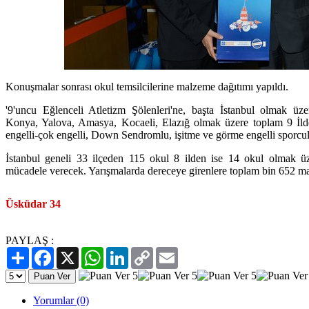
Konuşmalar sonrası okul temsilcilerine malzeme dağıtımı yapıldı.
'9'uncu Eğlenceli Atletizm Şölenleri'ne, başta İstanbul olmak üze
Konya, Yalova, Amasya, Kocaeli, Elazığ olmak üzere toplam 9 İlden 
engelli-çok engelli, Down Sendromlu, işitme ve görme engelli sporcul
İstanbul geneli 33 ilçeden 115 okul 8 ilden ise 14 okul olmak ü
mücadele verecek. Yarışmalarda dereceye girenlere toplam bin 652 ma
Üsküdar 34
PAYLAŞ :
Paylaş
Facebook
X
WhatsApp
LinkedIn
Copy
Email
Link
Yorumlar (0)