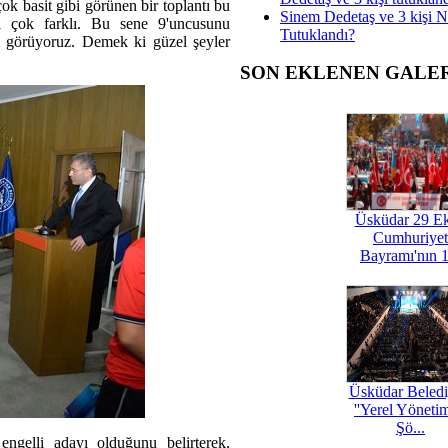
k basit gibi görünen bir toplantı bu
Sinem Dedetaş ve 3 kişi 
mi çok farklı. Bu sene 9'uncusunu
Tutuklandı?
ını görüyoruz. Demek ki güzel şeyler
SON EKLENEN GALE
Üsküdar 29 E
Cumhuriyet
Bayramı'nın 1
Üsküdar Beledi
''Yerel Yöneti
Şö...
ngelli adayı olduğunu belirterek,