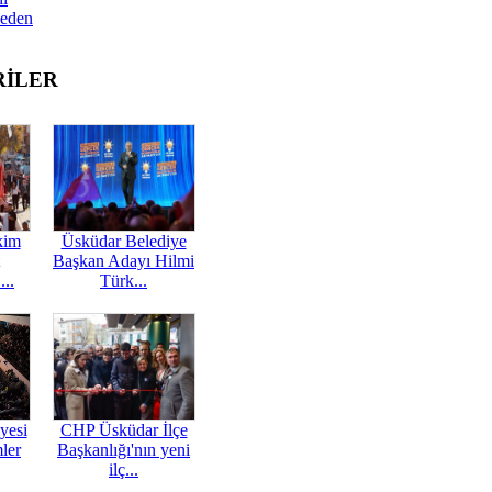
Neden
RİLER
kim
Üsküdar Belediye
Başkan Adayı Hilmi
...
Türk...
yesi
CHP Üsküdar İlçe
mler
Başkanlığı'nın yeni
ilç...