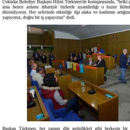
Üsküdar Belediye Başkanı Hilmi Türkmen'de konuşmasında, ''belki ço
ama bence anlamı itibariyle bizlerde uyandırdığı o huzur ikli
düzenliyoruz. Her seferinde etkinliğe ilgi alaka ve katılımın artığ
yapıyoruz, doğru bir iş yapıyoruz'' dedi.
Başkan Türkmen, her zaman dile getirdikleri gibi herkesin bir e