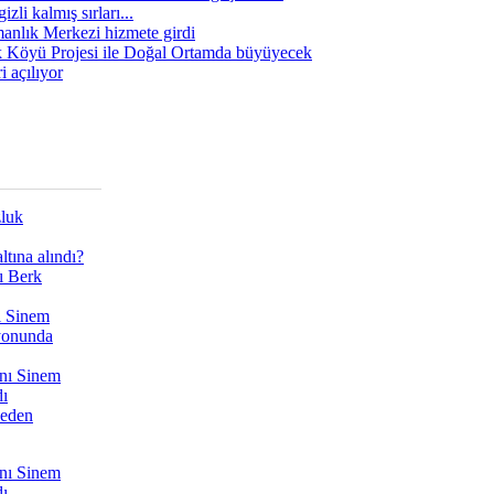
zli kalmış sırları...
manlık Merkezi hizmete girdi
 Köyü Projesi ile Doğal Ortamda büyüyecek
i açılıyor
zluk
tına alındı?
ı Berk
ı Sinem
yonunda
nı Sinem
dı
Neden
nı Sinem
dı