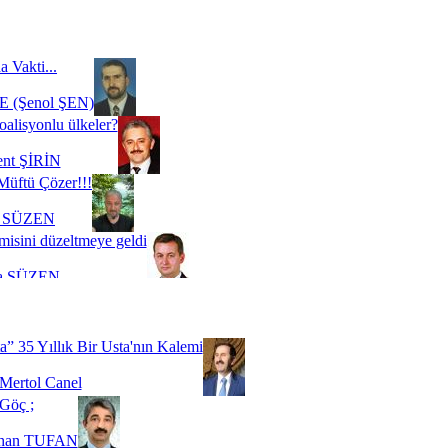
a Vakti...
 (Şenol ŞEN)
oalisyonlu ülkeler?
ent ŞİRİN
Müftü Çözer!!!
i SÜZEN
misini düzeltmeye geldi
a SÜZEN
Biz buyuz...
 SOYSEVİNÇ
a” 35 Yıllık Bir Usta'nın Kalemi
Mertol Canel
Göç ;
ihan TUFAN