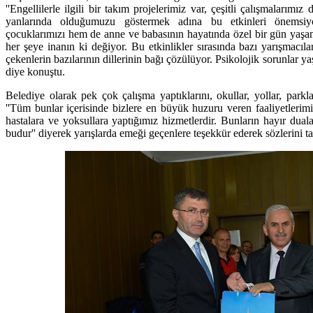
''Engellilerle ilgili bir takım projelerimiz var, çeşitli çalışmalarımız
yanlarında olduğumuzu göstermek adına bu etkinleri önemsi
çocuklarımızı hem de anne ve babasının hayatında özel bir gün yaşam
her şeye inanın ki değiyor. Bu etkinlikler sırasında bazı yarışmacıl
çekenlerin bazılarının dillerinin bağı çözülüyor. Psikolojik sorunlar ya
diye konuştu.
Belediye olarak pek çok çalışma yaptıklarını, okullar, yollar, parkla
''Tüm bunlar içerisinde bizlere en büyük huzuru veren faaliyetlerimiz 
hastalara ve yoksullara yaptığımız hizmetlerdir. Bunların hayır duala
budur'' diyerek yarışlarda emeği geçenlere teşekkür ederek sözlerini 