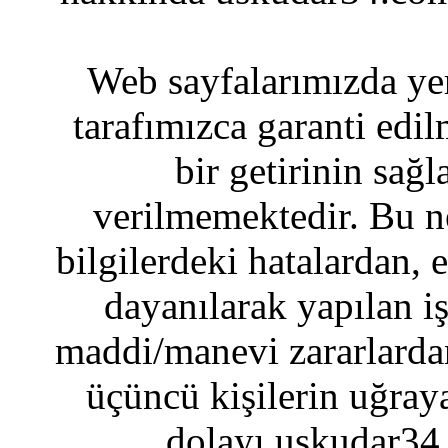
Web sayfalarımızda yer
tarafımızca garanti edil
bir getirinin sağ
verilmemektedir. Bu n
bilgilerdeki hatalardan, 
dayanılarak yapılan i
maddi/manevi zararlardan
üçüncü kişilerin uğraya
dolayı uskudar34