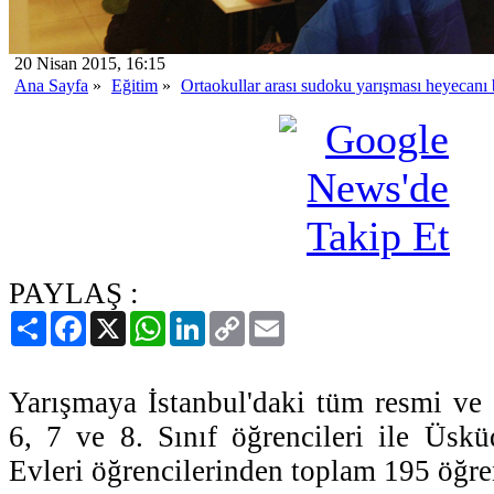
20 Nisan 2015, 16:15
Ana Sayfa
»
Eğitim
»
Ortaokullar arası sudoku yarışması heyecanı 
PAYLAŞ :
Paylaş
Facebook
X
WhatsApp
LinkedIn
Copy
Email
Link
Yarışmaya İstanbul'daki tüm resmi ve ö
6, 7 ve 8. Sınıf öğrencileri ile Üskü
Evleri öğrencilerinden toplam 195 öğren