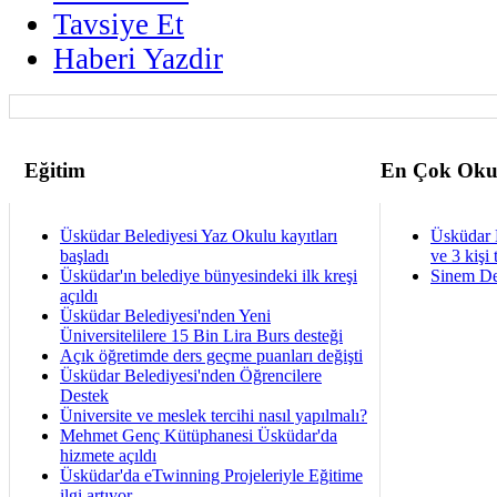
Tavsiye Et
Haberi Yazdir
Eğitim
En Çok Oku
Üsküdar Belediyesi Yaz Okulu kayıtları
Üsküdar 
başladı
ve 3 kişi 
Üsküdar'ın belediye bünyesindeki ilk kreşi
Sinem De
açıldı
Üsküdar Belediyesi'nden Yeni
Üniversitelilere 15 Bin Lira Burs desteği
Açık öğretimde ders geçme puanları değişti
Üsküdar Belediyesi'nden Öğrencilere
Destek
Üniversite ve meslek tercihi nasıl yapılmalı?
Mehmet Genç Kütüphanesi Üsküdar'da
hizmete açıldı
Üsküdar'da eTwinning Projeleriyle Eğitime
ilgi artıyor