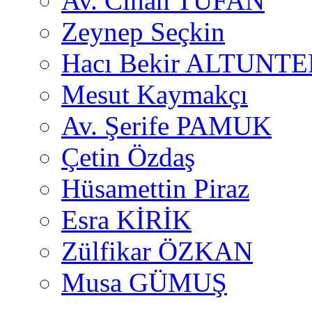
Av. Cihan TUFAN
Zeynep Seçkin
Hacı Bekir ALTUNTE
Mesut Kaymakçı
Av. Şerife PAMUK
Çetin Özdaş
Hüsamettin Piraz
Esra KİRİK
Zülfikar ÖZKAN
Musa GÜMUŞ