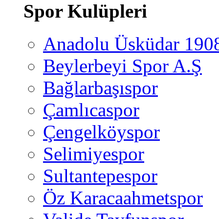
Spor Kulüpleri
Anadolu Üsküdar 190
Beylerbeyi Spor A.Ş
Bağlarbaşıspor
Çamlıcaspor
Çengelköyspor
Selimiyespor
Sultantepespor
Öz Karacaahmetspor