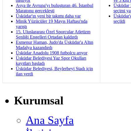
başlıyor
ve 3 kişi 
Asya ile Avrupa'yı buluşturan 46. İstanbul
Üsküdar B
Maratonu gerçekleşti
seçimi ya
Üsküdar'ın yeni bir takımı daha var
Üsküdar'
Minik Yüzücüler 19 Mayıs Haftası'nda
seçildi
yarıştı
15. Uluslararası Özel Sporcular Atletizm
Şenliği Engelleri Ortadan kaldırdı
Esmenur Haman, Judo'da Üsküdar'a Altın
Madalya kazandırdı
Üsküdar Anadolu 1908 futbolcu arıyor
Üsküdar Belediyesi Yaz Spor Okulları
kayıtları başladı
Üsküdar Belediyesi, Beylerbeyi Stadı için
ilan verdi
Kurumsal
Ana Sayfa