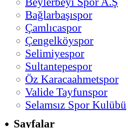
Beylerbeyi Spor A.Ş
Bağlarbaşıspor
Çamlıcaspor
Çengelköyspor
Selimiyespor
Sultantepespor
Öz Karacaahmetspor
Valide Tayfunspor
Selamsız Spor Kulübü
Sayfalar