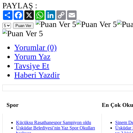
PAYLAŞ :
Paylaş
Facebook
X
WhatsApp
LinkedIn
Copy
Email
Link
Yorumlar (0)
Yorum Yaz
Tavsiye Et
Haberi Yazdir
Spor
En Çok Oku
Küçüksu Rasathanespor Şampiyon oldu
Sinem De
Üsküdar Belediyesi’nin Yaz Spor Okulları
Üsküdar 