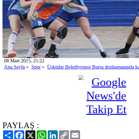
08 Mart 2015, 21:22
Ana Sayfa
»
Spor
»
Üsküdar Belediyespor Bursa deplasmanında k
PAYLAŞ :
Paylaş
Facebook
X
WhatsApp
LinkedIn
Copy
Email
Link