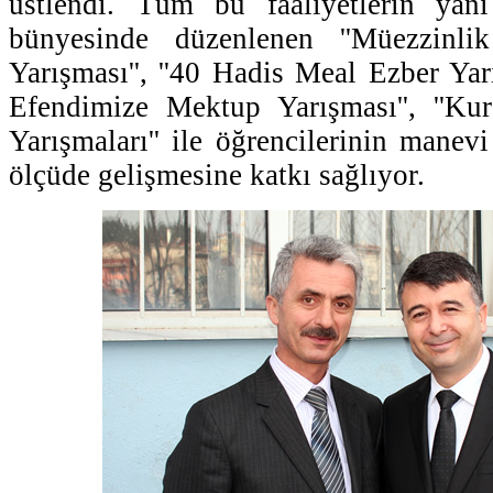
üstlendi. Tüm bu faaliyetlerin yan
bünyesinde düzenlenen ''Müezzin
Yarışması'', ''40 Hadis Meal Ezber Yar
Efendimize Mektup Yarışması'', ''K
Yarışmaları'' ile öğrencilerinin manev
ölçüde gelişmesine katkı sağlıyor.