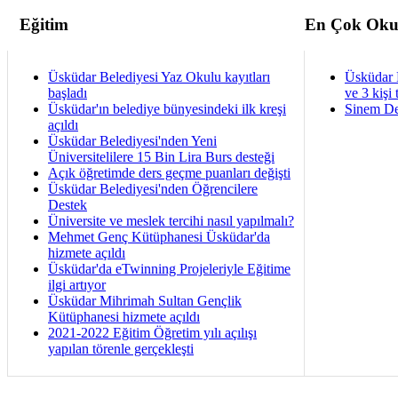
Eğitim
En Çok Oku
Üsküdar Belediyesi Yaz Okulu kayıtları
Üsküdar 
başladı
ve 3 kişi 
Üsküdar'ın belediye bünyesindeki ilk kreşi
Sinem De
açıldı
Üsküdar Belediyesi'nden Yeni
Üniversitelilere 15 Bin Lira Burs desteği
Açık öğretimde ders geçme puanları değişti
Üsküdar Belediyesi'nden Öğrencilere
Destek
Üniversite ve meslek tercihi nasıl yapılmalı?
Mehmet Genç Kütüphanesi Üsküdar'da
hizmete açıldı
Üsküdar'da eTwinning Projeleriyle Eğitime
ilgi artıyor
Üsküdar Mihrimah Sultan Gençlik
Kütüphanesi hizmete açıldı
2021-2022 Eğitim Öğretim yılı açılışı
yapılan törenle gerçekleşti