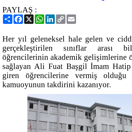
PAYLAŞ :
Paylaş
Facebook
X
WhatsApp
LinkedIn
Copy
Email
Link
Her yıl geleneksel hale gelen ve cidd
gerçekleştirilen sınıflar arası b
öğrencilerinin akademik gelişimlerine 
sağlayan Ali Fuat Başgil İmam Hatip
giren öğrencilerine vermiş olduğu 
kamuoyunun takdirini kazanıyor.