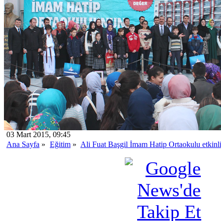
03 Mart 2015, 09:45
Ana Sayfa
»
Eğitim
»
Ali Fuat Başgil İmam Hatip Ortaokulu etkinl