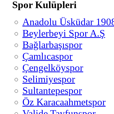
Spor Kulüpleri
Anadolu Üsküdar 190
Beylerbeyi Spor A.Ş
Bağlarbaşıspor
Çamlıcaspor
Çengelköyspor
Selimiyespor
Sultantepespor
Öz Karacaahmetspor
Valide Tayfunspor