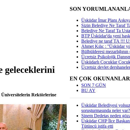
SON YORUMLANANL
Üsküdar İmar Planı Askıya
Sizin Belediye Ne Taraf Ta
Belediye Ne Taraf Ta Ust
BTP Üsküdar'da yeni başka
Belediye ne taraf TA !!!
Ahmet Kılıç : ''Üsküdar yıl
Bülbülderesi mezarlığının gi
Ücretsiz Psikolojik Danış
Üsküdarlı Çocuklar Çocuk
e geleceklerini
Ücretsiz devlet dershaneler
EN ÇOK OKUNANLAR
SON 7 GÜN
BU AY
niversitelerin Rektörlerine
Üsküdar Belediyesi yolsu
soruşturmasında neler var?
Sinem Dedetaş neden gözal
Üsküdar CHP İlçe Başkan
Tütüncü istifa etti