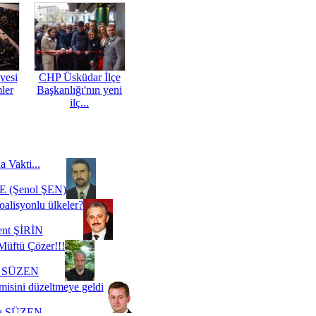
yesi
CHP Üsküdar İlçe
mler
Başkanlığı'nın yeni
ilç...
a Vakti...
 (Şenol ŞEN)
oalisyonlu ülkeler?
ent ŞİRİN
Müftü Çözer!!!
i SÜZEN
misini düzeltmeye geldi
a SÜZEN