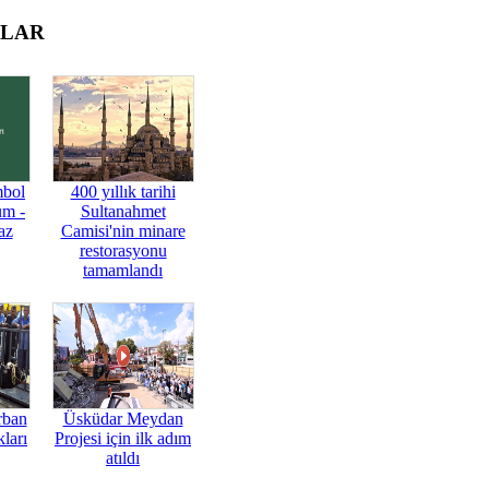
OLAR
mbol
400 yıllık tarihi
üm -
Sultanahmet
az
Camisi'nin minare
restorasyonu
tamamlandı
rban
Üsküdar Meydan
ları
Projesi için ilk adım
atıldı