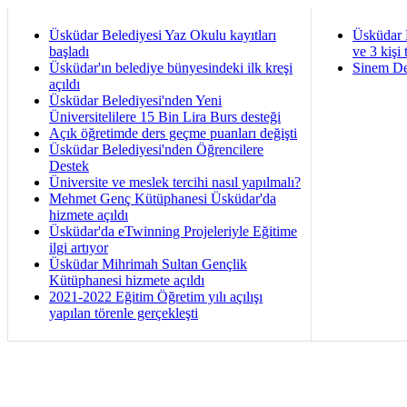
Üsküdar Belediyesi Yaz Okulu kayıtları
Üsküdar 
başladı
ve 3 kişi 
Üsküdar'ın belediye bünyesindeki ilk kreşi
Sinem De
açıldı
Üsküdar Belediyesi'nden Yeni
Üniversitelilere 15 Bin Lira Burs desteği
Açık öğretimde ders geçme puanları değişti
Üsküdar Belediyesi'nden Öğrencilere
Destek
Üniversite ve meslek tercihi nasıl yapılmalı?
Mehmet Genç Kütüphanesi Üsküdar'da
hizmete açıldı
Üsküdar'da eTwinning Projeleriyle Eğitime
ilgi artıyor
Üsküdar Mihrimah Sultan Gençlik
Kütüphanesi hizmete açıldı
2021-2022 Eğitim Öğretim yılı açılışı
yapılan törenle gerçekleşti