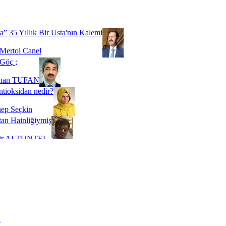
Biz buyuz...
 SOYSEVİNÇ
a” 35 Yıllık Bir Usta'nın Kalemi
Mertol Canel
Göç ;
ihan TUFAN
tioksidan nedir?
ep Seçkin
an Hainliğiymiş
kir ALTUNTEL
adde Bağımlılığı
t Kaymakçı
 Bir Süre De Olsa Burdayız
aş ŞENEL
ti Kalmadı Üstadım!
ı