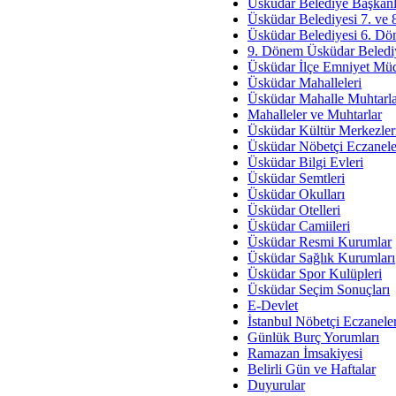
Av. Ş
Üsküdar Belediye Başkanl
Üsküdar Belediyesi 7. ve
İmar Sorunlarının Genel Ç
Üsküdar Belediyesi 6. Dö
9. Dönem Üsküdar Belediy
Çet
Üsküdar İlçe Emniyet Mü
Arakan Ner
Üsküdar Mahalleleri
Üsküdar Mahalle Muhtarla
Hüsam
Mahalleler ve Muhtarlar
Bayramın Mü
Üsküdar Kültür Merkezler
Üsküdar Nöbetçi Eczanele
Es
Üsküdar Bilgi Evleri
Ruhsal Yön
Üsküdar Semtleri
Üsküdar Okulları
Zülf
Üsküdar Otelleri
Üsküdar Kar
Üsküdar Camiileri
Üsküdar Resmi Kurumlar
Mus
Üsküdar Sağlık Kurumları
Üsküdar Spor Kulüpleri
Üsküdar Seçim Sonuçları
E-Devlet
İstanbul Nöbetçi Eczanele
Günlük Burç Yorumları
Ramazan İmsakiyesi
Belirli Gün ve Haftalar
Duyurular