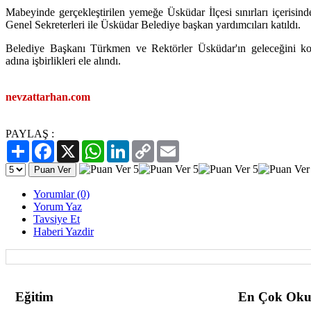
Mabeyinde gerçekleştirilen yemeğe Üsküdar İlçesi sınırları içerisin
Genel Sekreterleri ile Üsküdar Belediye başkan yardımcıları katıldı.
Belediye Başkanı Türkmen ve Rektörler Üsküdar'ın geleceğini konuş
adına işbirlikleri ele alındı.
nevzattarhan.com
PAYLAŞ :
Paylaş
Facebook
X
WhatsApp
LinkedIn
Copy
Email
Link
Yorumlar (0)
Yorum Yaz
Tavsiye Et
Haberi Yazdir
Eğitim
En Çok Oku