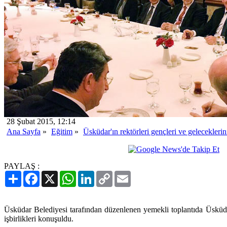
28 Şubat 2015, 12:14
Ana Sayfa
»
Eğitim
»
Üsküdar'ın rektörleri gençleri ve gelecekleri
PAYLAŞ :
Paylaş
Facebook
X
WhatsApp
LinkedIn
Copy
Email
Link
Üsküdar Belediyesi tarafından düzenlenen yemekli toplantıda Üsküdar
işbirlikleri konuşuldu.