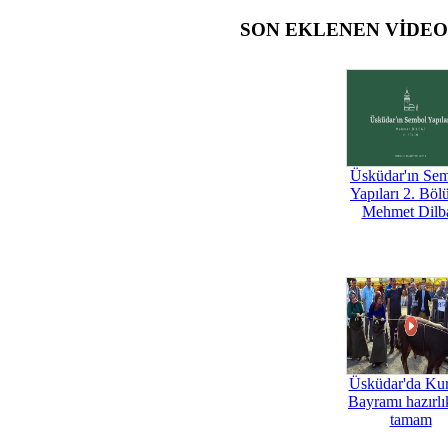
SON EKLENEN VİDE
Üsküdar'ın Se
Yapıları 2. Böl
Mehmet Dilb
Üsküdar'da Ku
Bayramı hazırlık
tamam