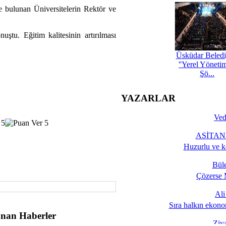
de bulunan Üniversitelerin Rektör ve
tu. Eğitim kalitesinin artırılması
Üsküdar Beledi
''Yerel Yöneti
Şö...
YAZARLAR
Ved
ASİTANE
Huzurlu ve k
Bül
Çözerse 
Al
Sıra halkın ekono
nan Haberler
Ziy