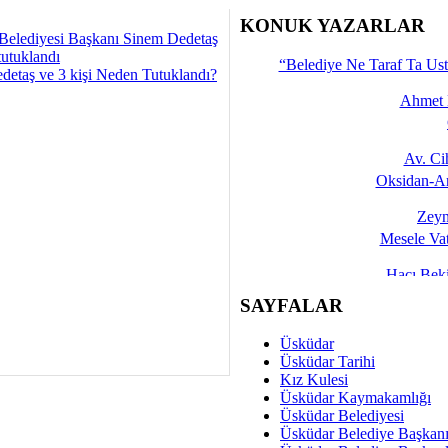
İşte 
KONUK YAZARLAR
Belediyesi Başkanı Sinem Dedetaş
Yalçın
tutuklandı
“Belediye Ne Taraf Ta Ust
detaş ve 3 kişi Neden Tutuklandı?
Ahmet 
Av. C
Oksidan-An
Zeyn
Mesele Vat
Hacı Be
Okullarda M
SAYFALAR
Mesu
Üsküdar
Dünya Fani, Ama Kısa
Üsküdar Tarihi
Kız Kulesi
Sav
Üsküdar Kaymakamlığı
Hukukun Adale
Üsküdar Belediyesi
Üsküdar Belediye Başkan