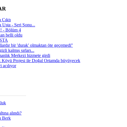
AR
 Çıktı
 Usta - Seri Sonu...
a! - Bölüm 4
n belli oldu
 USTA
lardır bir 'durak' olmaktan öte geçemedi''
zli kalmış sırları...
manlık Merkezi hizmete girdi
 Köyü Projesi ile Doğal Ortamda büyüyecek
i açılıyor
zluk
tına alındı?
ı Berk