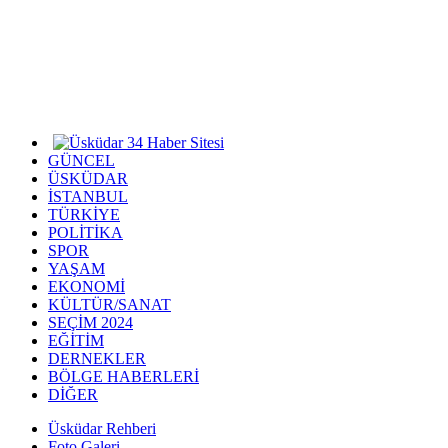
GÜNCEL
ÜSKÜDAR
İSTANBUL
TÜRKİYE
POLİTİKA
SPOR
YAŞAM
EKONOMİ
KÜLTÜR/SANAT
SEÇİM 2024
EĞİTİM
DERNEKLER
BÖLGE HABERLERİ
DİĞER
Üsküdar Rehberi
Foto Galeri