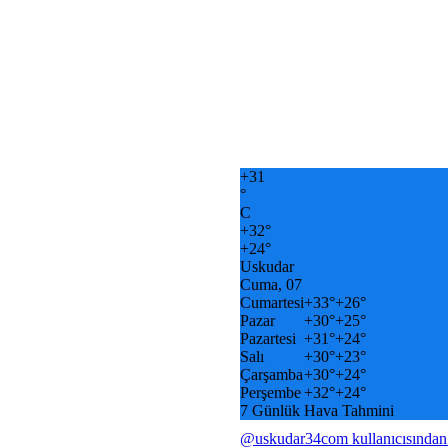
+
31
°
C
+
32°
+
24°
Uskudar
Cuma, 07
Cumartesi
+
33°
+
26°
Pazar
+
30°
+
25°
Pazartesi
+
31°
+
24°
Salı
+
30°
+
23°
Çarşamba
+
30°
+
24°
Perşembe
+
32°
+
24°
7 Günlük Hava Tahmini
@uskudar34com kullanıcısından