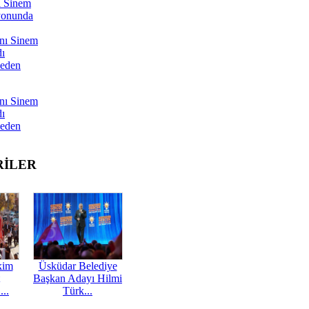
ı Sinem
yonunda
nı Sinem
dı
Neden
nı Sinem
dı
Neden
RİLER
kim
Üsküdar Belediye
Başkan Adayı Hilmi
...
Türk...