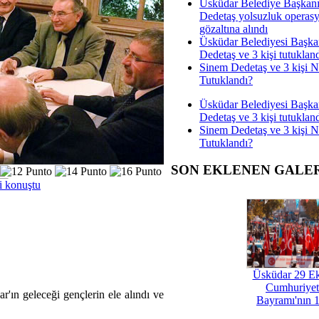
Üsküdar Belediye Başkan
Dedetaş yolsuzluk operas
gözaltına alındı
Üsküdar Belediyesi Başka
Dedetaş ve 3 kişi tutuklan
Sinem Dedetaş ve 3 kişi 
Tutuklandı?
Üsküdar Belediyesi Başka
Dedetaş ve 3 kişi tutuklan
Sinem Dedetaş ve 3 kişi 
Tutuklandı?
SON EKLENEN GALE
ni konuştu
Üsküdar 29 E
Cumhuriyet
'ın geleceği gençlerin ele alındı ve
Bayramı'nın 1