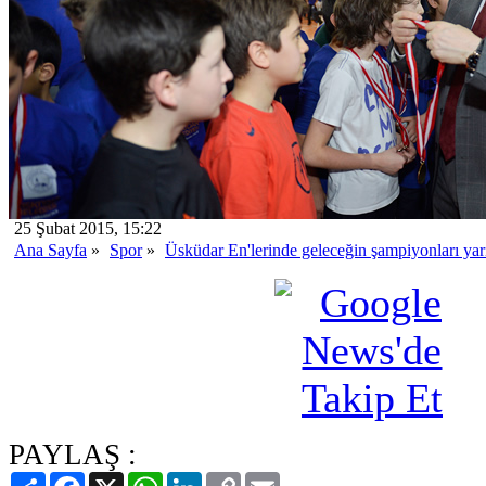
25 Şubat 2015, 15:22
Ana Sayfa
»
Spor
»
Üsküdar En'lerinde geleceğin şampiyonları yarı
PAYLAŞ :
Paylaş
Facebook
X
WhatsApp
LinkedIn
Copy
Email