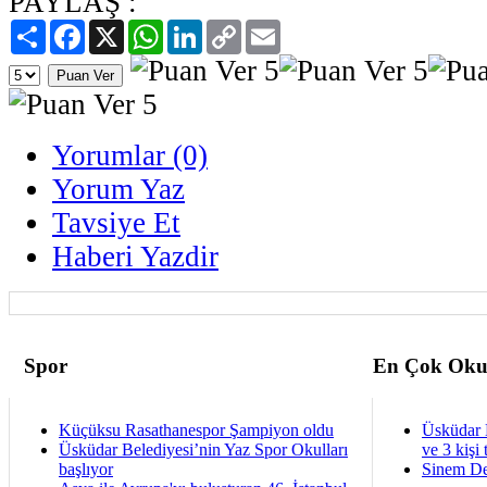
PAYLAŞ :
Paylaş
Facebook
X
WhatsApp
LinkedIn
Copy
Email
Link
Yorumlar (0)
Yorum Yaz
Tavsiye Et
Haberi Yazdir
Spor
En Çok Oku
Küçüksu Rasathanespor Şampiyon oldu
Üsküdar 
Üsküdar Belediyesi’nin Yaz Spor Okulları
ve 3 kişi 
başlıyor
Sinem De