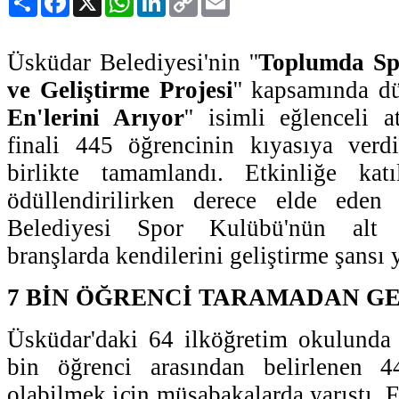
Link
Üsküdar Belediyesi'nin ''
Toplumda S
ve Geliştirme Projesi
'' kapsamında dü
En'lerini Arıyor
'' isimli eğlenceli 
finali 445 öğrencinin kıyasıya verdi
birlikte tamamlandı. Etkinliğe kat
ödüllendirilirken derece elde eden
Belediyesi Spor Kulübü'nün alt y
branşlarda kendilerini geliştirme şansı 
7 BİN ÖĞRENCİ TARAMADAN G
Üsküdar'daki 64 ilköğretim okulunda
bin öğrenci arasından belirlenen 4
olabilmek için müsabakalarda yarıştı. F