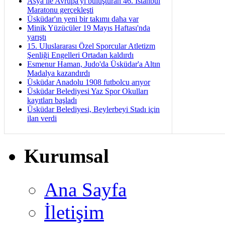
Asya ile Avrupa'yı buluşturan 46. İstanbul
Maratonu gerçekleşti
Üsküdar'ın yeni bir takımı daha var
Minik Yüzücüler 19 Mayıs Haftası'nda
yarıştı
15. Uluslararası Özel Sporcular Atletizm
Şenliği Engelleri Ortadan kaldırdı
Esmenur Haman, Judo'da Üsküdar'a Altın
Madalya kazandırdı
Üsküdar Anadolu 1908 futbolcu arıyor
Üsküdar Belediyesi Yaz Spor Okulları
kayıtları başladı
Üsküdar Belediyesi, Beylerbeyi Stadı için
ilan verdi
Kurumsal
Ana Sayfa
İletişim