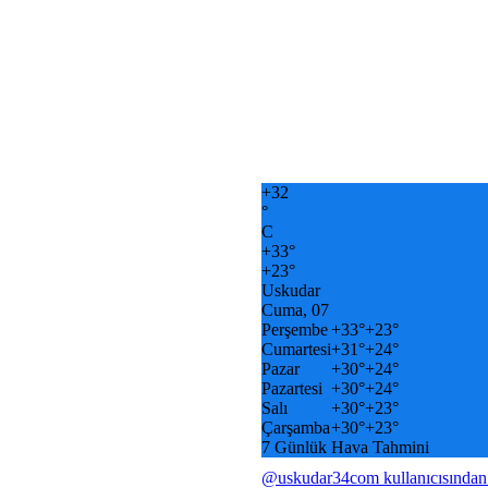
+
32
°
C
+
33°
+
23°
Uskudar
Cuma, 07
Perşembe
+
33°
+
23°
Cumartesi
+
31°
+
24°
Pazar
+
30°
+
24°
Pazartesi
+
30°
+
24°
Salı
+
30°
+
23°
Çarşamba
+
30°
+
23°
7 Günlük Hava Tahmini
@uskudar34com kullanıcısından