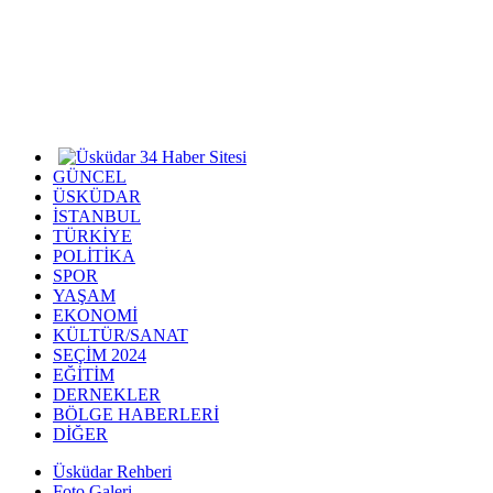
GÜNCEL
ÜSKÜDAR
İSTANBUL
TÜRKİYE
POLİTİKA
SPOR
YAŞAM
EKONOMİ
KÜLTÜR/SANAT
SEÇİM 2024
EĞİTİM
DERNEKLER
BÖLGE HABERLERİ
DİĞER
Üsküdar Rehberi
Foto Galeri