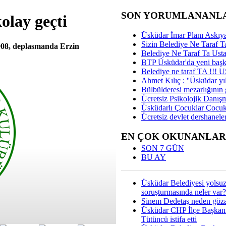
SON YORUMLANANL
olay geçti
Üsküdar İmar Planı Askıya
Sizin Belediye Ne Taraf Ta
908, deplasmanda Erzin
Belediye Ne Taraf Ta Ust
BTP Üsküdar'da yeni başka
Belediye ne taraf TA !!!
Ahmet Kılıç : ''Üsküdar yıl
Bülbülderesi mezarlığının gi
Ücretsiz Psikolojik Danış
Üsküdarlı Çocuklar Çocuk
Ücretsiz devlet dershaneler
EN ÇOK OKUNANLAR
SON 7 GÜN
BU AY
Üsküdar Belediyesi yolsu
soruşturmasında neler var?
Sinem Dedetaş neden gözal
Üsküdar CHP İlçe Başkan
Tütüncü istifa etti