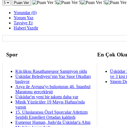
Yorumlar (0)
Yorum Yaz
Tavsiye Et
Haberi Yazdir
Spor
En Çok Oku
Küçüksu Rasathanespor Şampiyon oldu
Üsküdar 
Üsküdar Belediyesi’nin Yaz Spor Okulları
ve 3 kişi 
başlıyor
Sinem De
Asya ile Avrupa'yı buluşturan 46. İstanbul
Maratonu gerçekleşti
Üsküdar'ın yeni bir takımı daha var
Minik Yüzücüler 19 Mayıs Haftası'nda
yarıştı
15. Uluslararası Özel Sporcular Atletizm
Şenliği Engelleri Ortadan kaldırdı
Esmenur Haman, Judo'da Üsküdar'a Altın