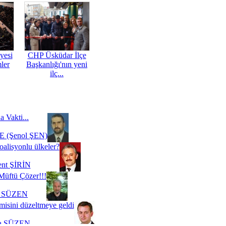
yesi
CHP Üsküdar İlçe
mler
Başkanlığı'nın yeni
ilç...
a Vakti...
 (Şenol ŞEN)
oalisyonlu ülkeler?
ent ŞİRİN
Müftü Çözer!!!
i SÜZEN
misini düzeltmeye geldi
a SÜZEN