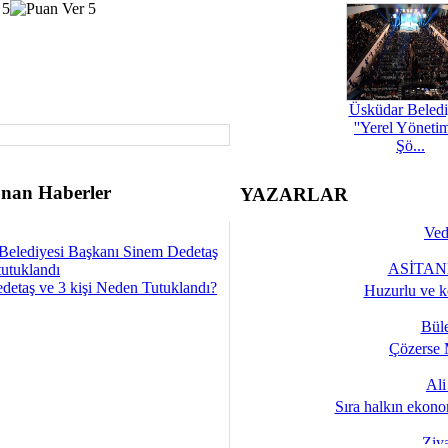
Üsküdar Beledi
''Yerel Yöneti
Şö...
nan Haberler
YAZARLAR
Ved
Belediyesi Başkanı Sinem Dedetaş
ASİTANE
tutuklandı
detaş ve 3 kişi Neden Tutuklandı?
Huzurlu ve k
Bül
Çözerse 
Al
Sıra halkın ekono
Ziy