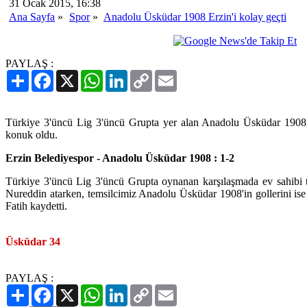
31 Ocak 2015, 16:38
Ana Sayfa
»
Spor
»
Anadolu Üsküdar 1908 Erzin'i kolay geçti
PAYLAŞ :
Paylaş
Facebook
X
WhatsApp
LinkedIn
Copy
Email
Link
Türkiye 3'üncü Lig 3'üncü Grupta yer alan Anadolu Üsküdar 1908,
konuk oldu.
Erzin Belediyespor - Anadolu Üsküdar 1908 : 1-2
Türkiye 3'üncü Lig 3'üncü Grupta oynanan karşılaşmada ev sahibi 
Nureddin atarken, temsilcimiz Anadolu Üsküdar 1908'in gollerini is
Fatih kaydetti.
Üsküdar 34
PAYLAŞ :
Paylaş
Facebook
X
WhatsApp
LinkedIn
Copy
Email
Link