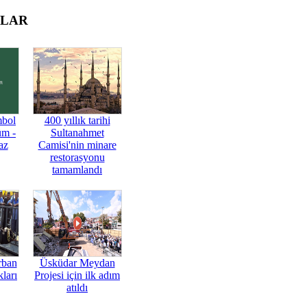
OLAR
mbol
400 yıllık tarihi
üm -
Sultanahmet
az
Camisi'nin minare
restorasyonu
tamamlandı
rban
Üsküdar Meydan
ları
Projesi için ilk adım
atıldı