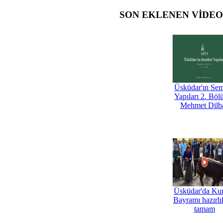
SON EKLENEN VİDE
Üsküdar'ın Se
Yapıları 2. Böl
Mehmet Dilb
Üsküdar'da Ku
Bayramı hazırlık
tamam