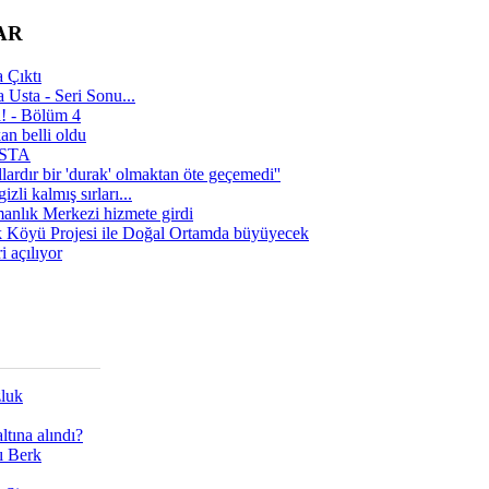
AR
 Çıktı
 Usta - Seri Sonu...
a! - Bölüm 4
n belli oldu
 USTA
lardır bir 'durak' olmaktan öte geçemedi''
zli kalmış sırları...
manlık Merkezi hizmete girdi
 Köyü Projesi ile Doğal Ortamda büyüyecek
i açılıyor
zluk
tına alındı?
ı Berk