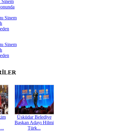
ı Sinem
yonunda
nı Sinem
dı
Neden
nı Sinem
dı
Neden
RİLER
kim
Üsküdar Belediye
Başkan Adayı Hilmi
...
Türk...