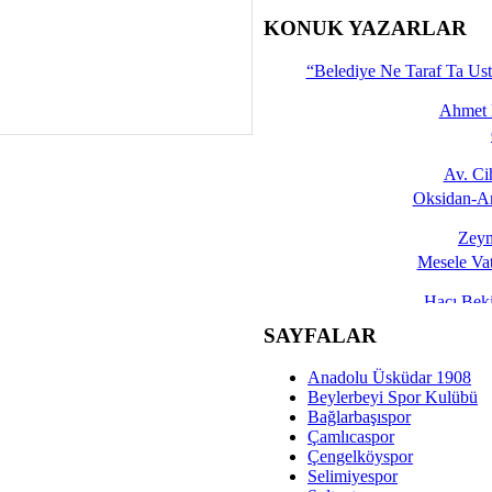
İşte 
KONUK YAZARLAR
Yalçın
“Belediye Ne Taraf Ta Ust
Ahmet 
Av. C
Oksidan-An
Zeyn
Mesele Vat
Hacı Be
Okullarda M
SAYFALAR
Mesu
Anadolu Üsküdar 1908
Dünya Fani, Ama Kısa
Beylerbeyi Spor Kulübü
Bağlarbaşıspor
Sav
Çamlıcaspor
Hukukun Adale
Çengelköyspor
Selimiyespor