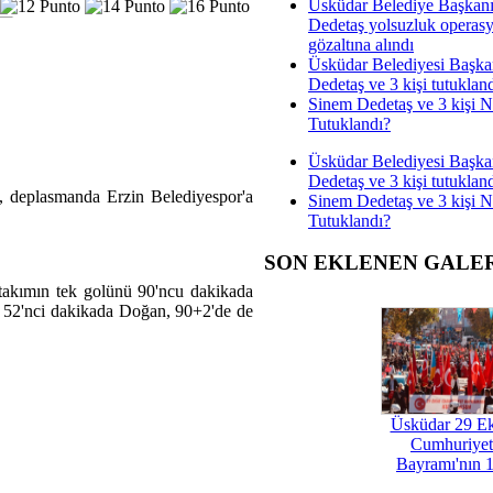
Üsküdar Belediye Başkan
Dedetaş yolsuzluk operas
gözaltına alındı
Üsküdar Belediyesi Başka
Dedetaş ve 3 kişi tutuklan
Sinem Dedetaş ve 3 kişi 
Tutuklandı?
Üsküdar Belediyesi Başka
Dedetaş ve 3 kişi tutuklan
 deplasmanda Erzin Belediyespor'a
Sinem Dedetaş ve 3 kişi 
Tutuklandı?
SON EKLENEN GALE
takımın tek golünü 90'ncu dakikada
e 52'nci dakikada Doğan, 90+2'de de
Üsküdar 29 E
Cumhuriyet
Bayramı'nın 1