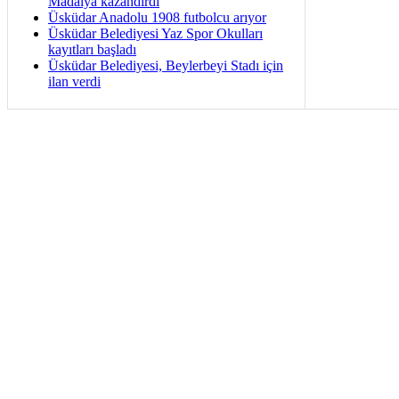
Madalya kazandırdı
Üsküdar Anadolu 1908 futbolcu arıyor
Üsküdar Belediyesi Yaz Spor Okulları
kayıtları başladı
Üsküdar Belediyesi, Beylerbeyi Stadı için
ilan verdi