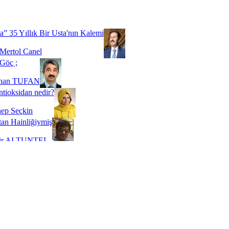
Biz buyuz...
 SOYSEVİNÇ
a” 35 Yıllık Bir Usta'nın Kalemi
Mertol Canel
Göç ;
ihan TUFAN
tioksidan nedir?
ep Seçkin
an Hainliğiymiş
kir ALTUNTEL
adde Bağımlılığı
t Kaymakçı
 Bir Süre De Olsa Burdayız
aş ŞENEL
ti Kalmadı Üstadım!