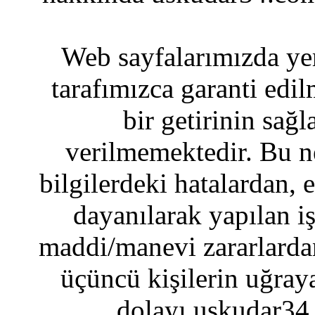
Web sayfalarımızda yer
tarafımızca garanti edil
bir getirinin sağ
verilmemektedir. Bu n
bilgilerdeki hatalardan, 
dayanılarak yapılan i
maddi/manevi zararlardan
üçüncü kişilerin uğraya
dolayı uskudar34