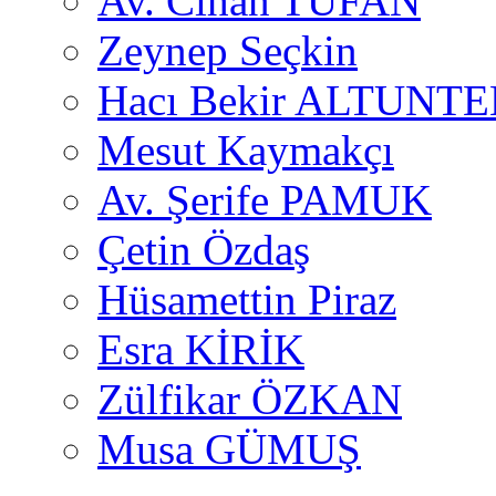
Av. Cihan TUFAN
Zeynep Seçkin
Hacı Bekir ALTUNTE
Mesut Kaymakçı
Av. Şerife PAMUK
Çetin Özdaş
Hüsamettin Piraz
Esra KİRİK
Zülfikar ÖZKAN
Musa GÜMUŞ