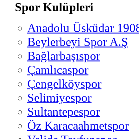
Spor Kulüpleri
Anadolu Üsküdar 190
Beylerbeyi Spor A.Ş
Bağlarbaşıspor
Çamlıcaspor
Çengelköyspor
Selimiyespor
Sultantepespor
Öz Karacaahmetspor