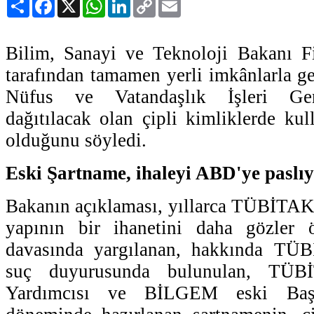
Paylaş
Facebook
X
WhatsApp
LinkedIn
Copy
Email
Link
Bilim, Sanayi ve Teknoloji Bakanı 
tarafından tamamen yerli imkânlarla geli
Nüfus ve Vatandaşlık İşleri Ge
dağıtılacak olan çipli kimliklerde kul
olduğunu söyledi.
Eski Şartname, ihaleyi ABD'ye paslı
Bakanın açıklaması, yıllarca TÜBİTAK'
yapının bir ihanetini daha gözler 
davasında yargılanan, hakkında TÜB
suç duyurusunda bulunulan, TÜB
Yardımcısı ve BİLGEM eski Baş