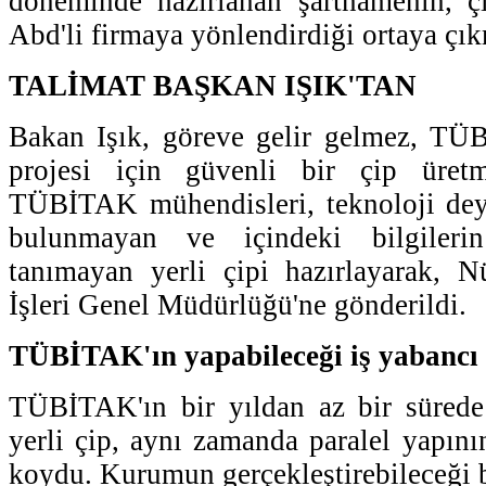
döneminde hazırlanan şartnamenin, çi
Abd'li firmaya yönlendirdiği ortaya çık
TALİMAT BAŞKAN IŞIK'TAN
Bakan Işık, göreve gelir gelmez, TÜB
projesi için güvenli bir çip üretm
TÜBİTAK mühendisleri, teknoloji deyim
bulunmayan ve içindeki bilgileri
tanımayan yerli çipi hazırlayarak, N
İşleri Genel Müdürlüğü'ne gönderildi.
TÜBİTAK'ın yapabileceği iş yabancı 
TÜBİTAK'ın bir yıldan az bir süred
yerli çip, aynı zamanda paralel yapını
koydu. Kurumun gerçekleştirebileceği bi