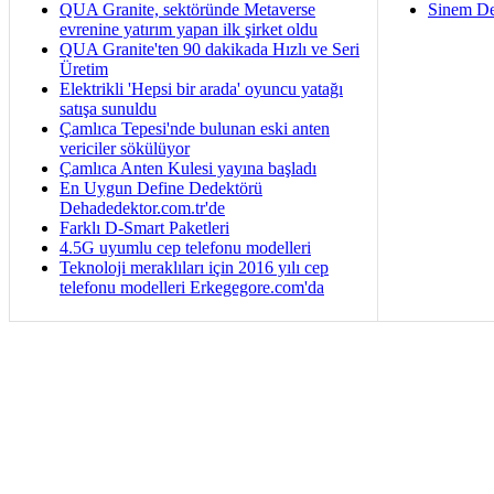
QUA Granite, sektöründe Metaverse
Sinem De
evrenine yatırım yapan ilk şirket oldu
QUA Granite'ten 90 dakikada Hızlı ve Seri
Üretim
Elektrikli 'Hepsi bir arada' oyuncu yatağı
satışa sunuldu
Çamlıca Tepesi'nde bulunan eski anten
vericiler sökülüyor
Çamlıca Anten Kulesi yayına başladı
En Uygun Define Dedektörü
Dehadedektor.com.tr'de
Farklı D-Smart Paketleri
4.5G uyumlu cep telefonu modelleri
Teknoloji meraklıları için 2016 yılı cep
telefonu modelleri Erkegegore.com'da