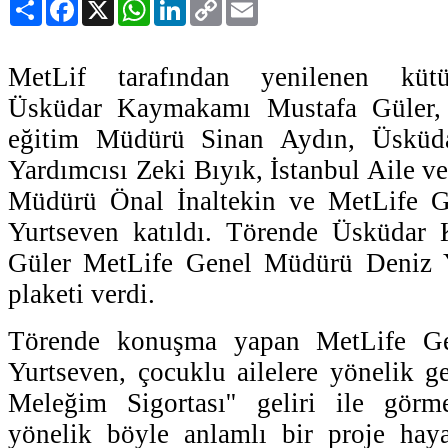
Paylaş
Facebook
X
WhatsApp
LinkedIn
Copy
Email
Link
MetLif tarafından yenilenen kütü
Üsküdar Kaymakamı Mustafa Güler, 
eğitim Müdürü Sinan Aydın, Üsküd
Yardımcısı Zeki Bıyık, İstanbul Aile ve 
Müdürü Önal İnaltekin ve MetLife 
Yurtseven katıldı. Törende Üsküdar
Güler MetLife Genel Müdürü Deniz Y
plaketi verdi.
Törende konuşma yapan MetLife G
Yurtseven, çocuklu ailelere yönelik ge
Meleğim Sigortası'' geliri ile görm
yönelik böyle anlamlı bir proje hay