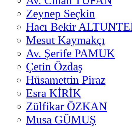
Av. Cihan TUFAN
Zeynep Seçkin
Hacı Bekir ALTUNTE
Mesut Kaymakçı
Av. Şerife PAMUK
Çetin Özdaş
Hüsamettin Piraz
Esra KİRİK
Zülfikar ÖZKAN
Musa GÜMUŞ