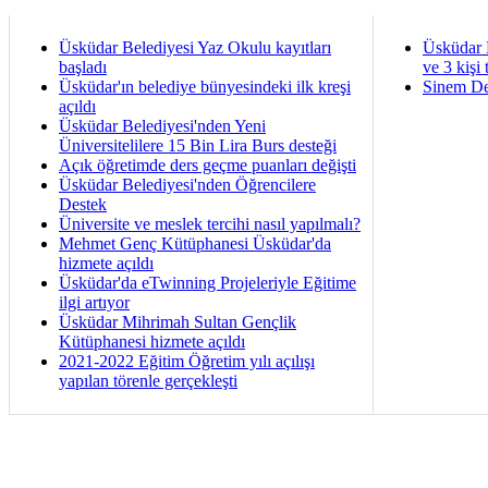
Üsküdar Belediyesi Yaz Okulu kayıtları
Üsküdar 
başladı
ve 3 kişi 
Üsküdar'ın belediye bünyesindeki ilk kreşi
Sinem De
açıldı
Üsküdar Belediyesi'nden Yeni
Üniversitelilere 15 Bin Lira Burs desteği
Açık öğretimde ders geçme puanları değişti
Üsküdar Belediyesi'nden Öğrencilere
Destek
Üniversite ve meslek tercihi nasıl yapılmalı?
Mehmet Genç Kütüphanesi Üsküdar'da
hizmete açıldı
Üsküdar'da eTwinning Projeleriyle Eğitime
ilgi artıyor
Üsküdar Mihrimah Sultan Gençlik
Kütüphanesi hizmete açıldı
2021-2022 Eğitim Öğretim yılı açılışı
yapılan törenle gerçekleşti