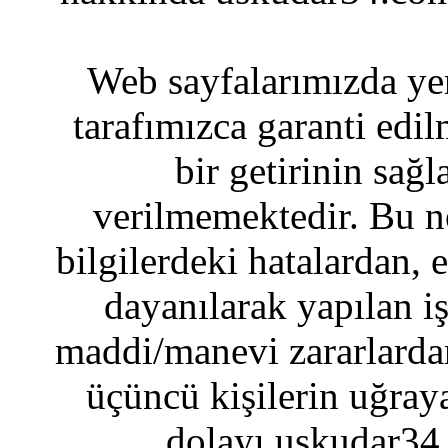
Web sayfalarımızda yer
tarafımızca garanti edil
bir getirinin sağ
verilmemektedir. Bu n
bilgilerdeki hatalardan, 
dayanılarak yapılan i
maddi/manevi zararlardan
üçüncü kişilerin uğraya
dolayı uskudar34