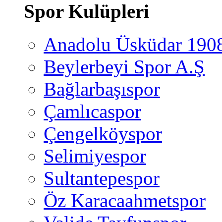
Spor Kulüpleri
Anadolu Üsküdar 190
Beylerbeyi Spor A.Ş
Bağlarbaşıspor
Çamlıcaspor
Çengelköyspor
Selimiyespor
Sultantepespor
Öz Karacaahmetspor