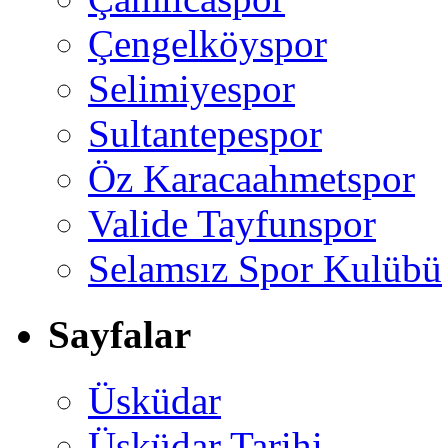
Çengelköyspor
Selimiyespor
Sultantepespor
Öz Karacaahmetspor
Valide Tayfunspor
Selamsız Spor Kulübü
Sayfalar
Üsküdar
Üsküdar Tarihi