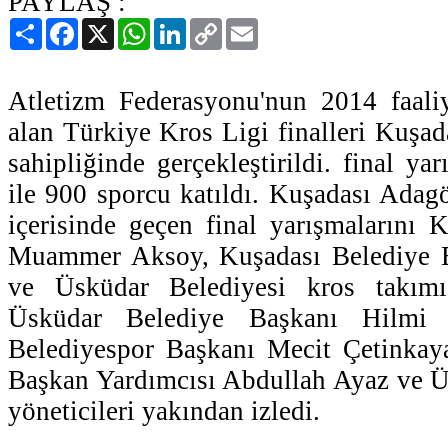
PAYLAŞ :
Paylaş
Facebook
X
WhatsApp
LinkedIn
Copy
Email
Link
Atletizm Federasyonu'nun 2014 faali
alan Türkiye Kros Ligi finalleri Kuşad
sahipliğinde gerçekleştirildi. final ya
ile 900 sporcu katıldı. Kuşadası Adag
içerisinde geçen final yarışmalarını
Muammer Aksoy, Kuşadası Belediye B
ve Üsküdar Belediyesi kros takımı 
Üsküdar Belediye Başkanı Hilmi
Belediyespor Başkanı Mecit Çetinkay
Başkan Yardımcısı Abdullah Ayaz ve Ü
yöneticileri yakından izledi.