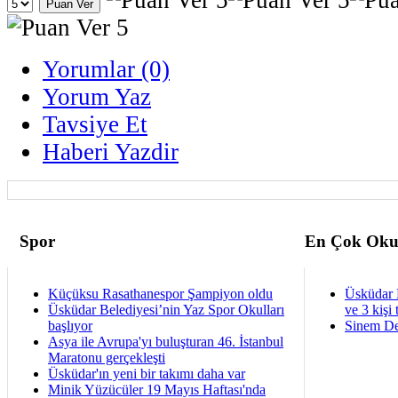
Yorumlar (0)
Yorum Yaz
Tavsiye Et
Haberi Yazdir
Spor
En Çok Oku
Küçüksu Rasathanespor Şampiyon oldu
Üsküdar 
Üsküdar Belediyesi’nin Yaz Spor Okulları
ve 3 kişi 
başlıyor
Sinem De
Asya ile Avrupa'yı buluşturan 46. İstanbul
Maratonu gerçekleşti
Üsküdar'ın yeni bir takımı daha var
Minik Yüzücüler 19 Mayıs Haftası'nda