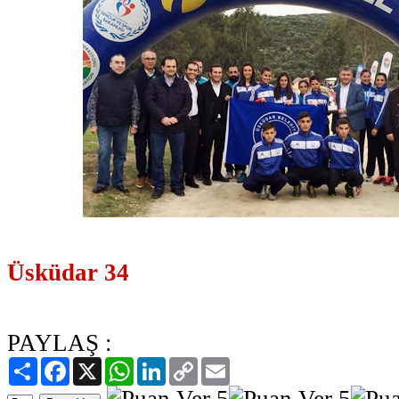
Üsküdar 34
PAYLAŞ :
Paylaş
Facebook
X
WhatsApp
LinkedIn
Copy
Email
Link