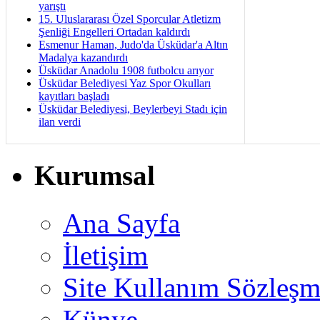
yarıştı
15. Uluslararası Özel Sporcular Atletizm
Şenliği Engelleri Ortadan kaldırdı
Esmenur Haman, Judo'da Üsküdar'a Altın
Madalya kazandırdı
Üsküdar Anadolu 1908 futbolcu arıyor
Üsküdar Belediyesi Yaz Spor Okulları
kayıtları başladı
Üsküdar Belediyesi, Beylerbeyi Stadı için
ilan verdi
Kurumsal
Ana Sayfa
İletişim
Site Kullanım Sözleşm
Künye