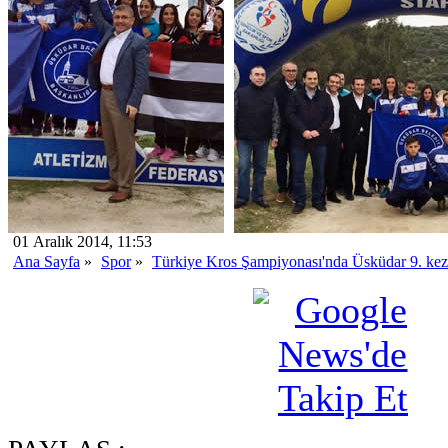
01 Aralık 2014, 11:53
Ana Sayfa
»
Spor
»
Türkiye Kros Şampiyonası'nda Üsküdar 9. ke