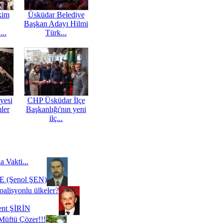
kim
Üsküdar Belediye
Başkan Adayı Hilmi
...
Türk...
yesi
CHP Üsküdar İlçe
mler
Başkanlığı'nın yeni
ilç...
a Vakti...
 (Şenol ŞEN)
oalisyonlu ülkeler?
ent ŞİRİN
Müftü Çözer!!!