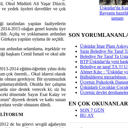
ail, Okul Müdürü Ali Yaşar Düzcü,
Üsküdar'da Ku
l ve yedek üyeleri davetliler ve çok
Bayramı hazırlık
tamam
 tarafından yapılan faaliyetlerin
 ise 2014-2015 olağan genel kurulu üye
çildi. Açılış ve yoklamanın ardından
SON YORUMLANANL
 Gürkaya yapılan oylama ile seçildi.
Üsküdar İmar Planı Askıya
ının ardından selamlama, teşekkür ve
Sizin Belediye Ne Taraf Ta
iği başkanı Cemil İsmail ve okul aile
Belediye Ne Taraf Ta Ust
BTP Üsküdar'da yeni başka
Belediye ne taraf TA !!!
13-2014 eğitim-öğretim yılını dolu
Ahmet Kılıç : ''Üsküdar yıl
uyum çok önemli... Okul idaresi olarak
Bülbülderesi mezarlığının gi
lerin olması gerekiyor. Bir uyumsuzluk
Ücretsiz Psikolojik Danış
pılamayabilirdi. Okulda her çalışma
Üsküdarlı Çocuklar Çocuk
larda size destek verecek ki; siz bu
Ücretsiz devlet dershaneler
önceki dönemde Sayın Esat Kalay ve
orum'' diyerek destek ve katkı sunan
EN ÇOK OKUNANLAR
rlara vesile olmasını diledi.
SON 7 GÜN
İLİYORUM
BU AY
2012 de bu görevi sevgili ağabeyim