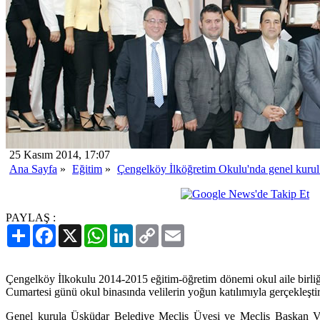
25 Kasım 2014, 17:07
Ana Sayfa
»
Eğitim
»
Çengelköy İlköğretim Okulu'nda genel kurul
PAYLAŞ :
Paylaş
Facebook
X
WhatsApp
LinkedIn
Copy
Email
Link
Çengelköy İlkokulu 2014-2015 eğitim-öğretim dönemi okul aile birli
Cumartesi günü okul binasında velilerin yoğun katılımıyla gerçekleştir
Genel kurula Üsküdar Belediye Meclis Üyesi ve Meclis Başkan Vek