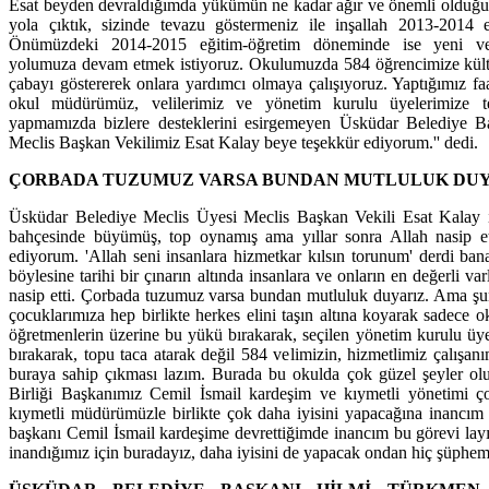
Esat beyden devraldığımda yükümün ne kadar ağır ve önemli olduğun
yola çıktık, sizinde tevazu göstermeniz ile inşallah 2013-2014 e
Önümüzdeki 2014-2015 eğitim-öğretim döneminde ise yeni ve d
yolumuza devam etmek istiyoruz. Okulumuzda 584 öğrencimize kültür
çabayı göstererek onlara yardımcı olmaya çalışıyoruz. Yaptığımız faa
okul müdürümüz, velilerimiz ve yönetim kurulu üyelerimize te
yapmamızda bizlere desteklerini esirgemeyen Üsküdar Belediye 
Meclis Başkan Vekilimiz Esat Kalay beye teşekkür ediyorum.'' dedi.
ÇORBADA TUZUMUZ VARSA BUNDAN MUTLULUK DU
Üsküdar Belediye Meclis Üyesi Meclis Başkan Vekili Esat Kalay i
bahçesinde büyümüş, top oynamış ama yıllar sonra Allah nasip e
ediyorum. 'Allah seni insanlara hizmetkar kılsın torunum' derdi bana
böylesine tarihi bir çınarın altında insanlara ve onların en değerli va
nasip etti. Çorbada tuzumuz varsa bundan mutluluk duyarız. Ama şun
çocuklarımıza hep birlikte herkes elini taşın altına koyarak sadece
öğretmenlerin üzerine bu yükü bırakarak, seçilen yönetim kurulu üy
bırakarak, topu taca atarak değil 584 velimizin, hizmetlimiz çalışan
buraya sahip çıkması lazım. Burada bu okulda çok güzel şeyler ol
Birliği Başkanımız Cemil İsmail kardeşim ve kıymetli yönetimi ço
kıymetli müdürümüzle birlikte çok daha iyisini yapacağına inancım 
başkanı Cemil İsmail kardeşime devrettiğimde inancım bu görevi lay
inandığımız için buradayız, daha iyisini de yapacak ondan hiç şüphemi