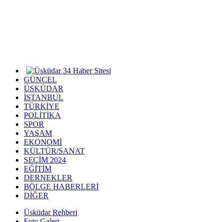
GÜNCEL
ÜSKÜDAR
İSTANBUL
TÜRKİYE
POLİTİKA
SPOR
YAŞAM
EKONOMİ
KÜLTÜR/SANAT
SEÇİM 2024
EĞİTİM
DERNEKLER
BÖLGE HABERLERİ
DİĞER
Üsküdar Rehberi
Foto Galeri