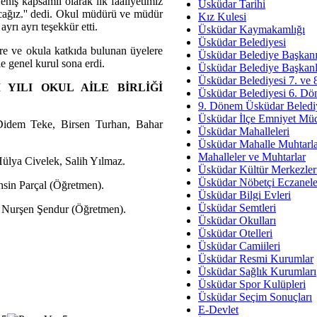
niş kapsamlı olarak ilk faaliyetimiz
Üsküdar Tarihi
ağız.'' dedi. Okul müdürü ve müdür
Kız Kulesi
Sav
ayrı ayrı teşekkür etti.
Üsküdar Kaymakamlığı
Hukukun Adale
Üsküdar Belediyesi
e ve okula katkıda bulunan üyelere
Üsküdar Belediye Başkan
le genel kurul sona erdi.
Av. Ş
Üsküdar Belediye Başkanl
Üsküdar Belediyesi 7. ve
İmar Sorunlarının Genel Ç
 YILI OKUL AİLE BİRLİĞİ
Üsküdar Belediyesi 6. Dö
9. Dönem Üsküdar Belediy
Çet
Üsküdar İlçe Emniyet Mü
Arakan Ner
idem Teke, Birsen Turhan, Bahar
Üsküdar Mahalleleri
Üsküdar Mahalle Muhtarla
Hüsam
Mahalleler ve Muhtarlar
ülya Civelek, Salih Yılmaz.
Bayramın Mü
Üsküdar Kültür Merkezler
Üsküdar Nöbetçi Eczanele
sin Parçal (Öğretmen).
Es
Üsküdar Bilgi Evleri
Ruhsal Yön
Üsküdar Semtleri
 Nurşen Şendur (Öğretmen).
Üsküdar Okulları
Zülf
Üsküdar Otelleri
Üsküdar Kar
Üsküdar Camiileri
Üsküdar Resmi Kurumlar
Mus
Üsküdar Sağlık Kurumları
Üsküdar Spor Kulüpleri
Üsküdar Seçim Sonuçları
E-Devlet