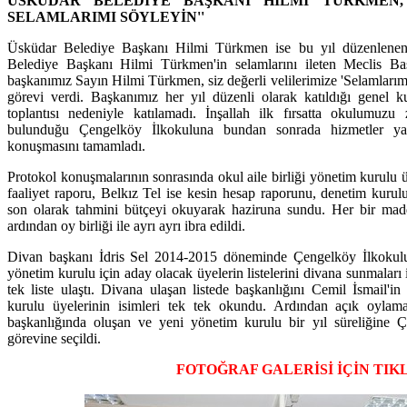
ÜSKÜDAR BELEDİYE BAŞKANI HİLMİ TÜRKMEN, 
SELAMLARIMI SÖYLEYİN''
Üsküdar Belediye Başkanı Hilmi Türkmen ise bu yıl düzenlenen 
Belediye Başkanı Hilmi Türkmen'in selamlarını ileten Meclis Baş
başkanımız Sayın Hilmi Türkmen, siz değerli velilerimize 'Selamlarım
görevi verdi. Başkanımız her yıl düzenli olarak katıldığı genel k
toplantısı nedeniyle katılamadı. İnşallah ilk fırsatta okulumuz
bulunduğu Çengelköy İlkokuluna bundan sonrada hizmetler yap
konuşmasını tamamladı.
Protokol konuşmalarının sonrasında okul aile birliği yönetim kurul
faaliyet raporu, Belkız Tel ise kesin hesap raporunu, denetim kuru
son olarak tahmini bütçeyi okuyarak haziruna sundu. Her bir madd
ardından oy birliği ile ayrı ayrı ibra edildi.
Divan başkanı İdris Sel 2014-2015 döneminde Çengelköy İlkokulu
yönetim kurulu için aday olacak üyelerin listelerini divana sunmaları
tek liste ulaştı. Divana ulaşan listede başkanlığını Cemil İsmail'
kurulu üyelerinin isimleri tek tek okundu. Ardından açık oylam
başkanlığında oluşan ve yeni yönetim kurulu bir yıl süreliğine Çe
görevine seçildi.
FOTOĞRAF GALERİSİ İÇİN TIK