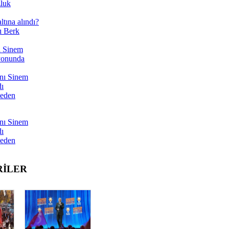
zluk
tına alındı?
ı Berk
ı Sinem
yonunda
nı Sinem
dı
Neden
nı Sinem
dı
Neden
RİLER