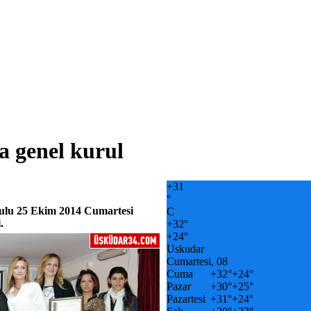
a genel kurul
+
31
°
urulu 25 Ekim 2014 Cumartesi
C
.
+
32°
+
24°
Uskudar
Cumartesi, 08
Cuma
+
32°
+
24°
Pazar
+
30°
+
25°
Pazartesi
+
31°
+
24°