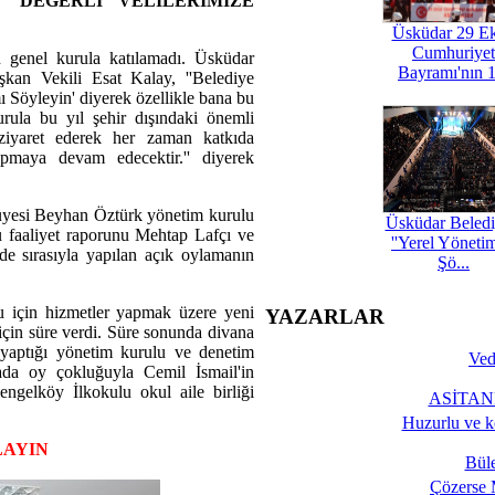
''DEĞERLİ VELİLERİMİZE
Üsküdar 29 E
Cumhuriyet
genel kurula katılamadı. Üsküdar
Bayramı'nın 1
kan Vekili Esat Kalay, ''Belediye
ı Söyleyin' diyerek özellikle bana bu
urula bu yıl şehir dışındaki önemli
u ziyaret ederek her zaman katkıda
maya devam edecektir.'' diyerek
u üyesi Beyhan Öztürk yönetim kurulu
Üsküdar Beledi
lu faaliyet raporunu Mehtap Lafçı ve
''Yerel Yöneti
e sırasıyla yapılan açık oylamanın
Şö...
 için hizmetler yapmak üzere yeni
YAZARLAR
 için süre verdi. Süre sonunda divana
in yaptığı yönetim kurulu ve denetim
Ved
ada oy çokluğuyla Cemil İsmail'in
ngelköy İlkokulu okul aile birliği
ASİTANE
Huzurlu ve k
LAYIN
Bül
Çözerse 