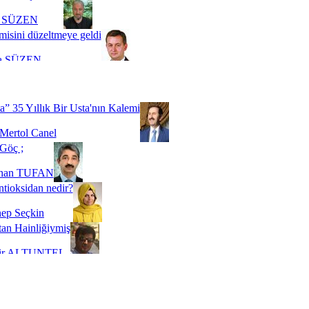
i SÜZEN
misini düzeltmeye geldi
a SÜZEN
Biz buyuz...
 SOYSEVİNÇ
a” 35 Yıllık Bir Usta'nın Kalemi
Mertol Canel
Göç ;
ihan TUFAN
tioksidan nedir?
ep Seçkin
an Hainliğiymiş
kir ALTUNTEL
adde Bağımlılığı
t Kaymakçı
 Bir Süre De Olsa Burdayız