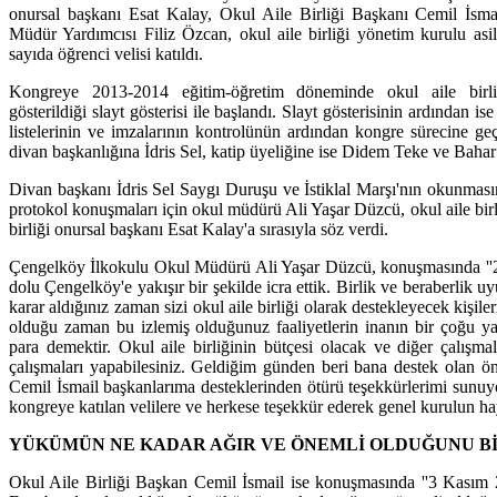
onursal başkanı Esat Kalay, Okul Aile Birliği Başkanı Cemil İsm
Müdür Yardımcısı Filiz Özcan, okul aile birliği yönetim kurulu asi
sayıda öğrenci velisi katıldı.
Kongreye 2013-2014 eğitim-öğretim döneminde okul aile birliği
gösterildiği slayt gösterisi ile başlandı. Slayt gösterisinin ardından
listelerinin ve imzalarının kontrolünün ardından kongre sürecine ge
divan başkanlığına İdris Sel, katip üyeliğine ise Didem Teke ve Bahar
Divan başkanı İdris Sel Saygı Duruşu ve İstiklal Marşı'nın okunmas
protokol konuşmaları için okul müdürü Ali Yaşar Düzcü, okul aile birl
birliği onursal başkanı Esat Kalay'a sırasıyla söz verdi.
Çengelköy İlkokulu Okul Müdürü Ali Yaşar Düzcü, konuşmasında ''20
dolu Çengelköy'e yakışır bir şekilde icra ettik. Birlik ve beraberlik 
karar aldığınız zaman sizi okul aile birliği olarak destekleyecek kişi
olduğu zaman bu izlemiş olduğunuz faaliyetlerin inanın bir çoğu ya
para demektir. Okul aile birliğinin bütçesi olacak ve diğer çalışma
çalışmaları yapabilesiniz. Geldiğim günden beri bana destek olan 
Cemil İsmail başkanlarıma desteklerinden ötürü teşekkürlerimi sunuy
kongreye katılan velilere ve herkese teşekkür ederek genel kurulun hayı
YÜKÜMÜN NE KADAR AĞIR VE ÖNEMLİ OLDUĞUNU B
Okul Aile Birliği Başkan Cemil İsmail ise konuşmasında ''3 Kasım 