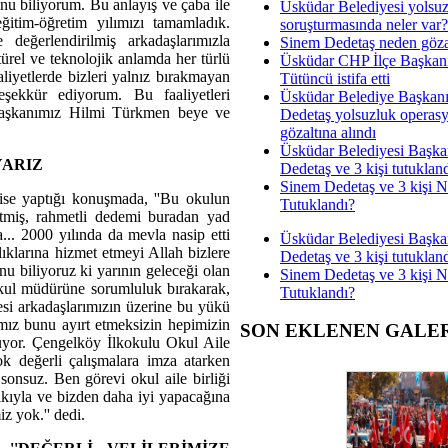
u biliyorum. Bu anlayış ve çaba ile
Üsküdar Belediyesi yolsu
ğitim-öğretim yılımızı tamamladık.
soruşturmasında neler var?
eğerlendirilmiş arkadaşlarımızla
Sinem Dedetaş neden gözal
el ve teknolojik anlamda her türlü
Üsküdar CHP İlçe Başkan
liyetlerde bizleri yalnız bırakmayan
Tütüncü istifa etti
şekkür ediyorum. Bu faaliyetleri
Üsküdar Belediye Başkan
Başkanımız Hilmi Türkmen beye ve
Dedetaş yolsuzluk operas
gözaltına alındı
Üsküdar Belediyesi Başka
YARIZ
Dedetaş ve 3 kişi tutuklan
Sinem Dedetaş ve 3 kişi 
se yaptığı konuşmada, ''Bu okulun
Tutuklandı?
tmiş, rahmetli dedemi buradan yad
... 2000 yılında da mevla nasip etti
Üsküdar Belediyesi Başka
rlıklarına hizmet etmeyi Allah bizlere
Dedetaş ve 3 kişi tutuklan
u biliyoruz ki yarının geleceği olan
Sinem Dedetaş ve 3 kişi 
 okul müdürüne sorumluluk bırakarak,
Tutuklandı?
esi arkadaşlarımızın üzerine bu yükü
ımız bunu ayırt etmeksizin hepimizin
SON EKLENEN GALE
uyor. Çengelköy İlkokulu Okul Aile
k değerli çalışmalara imza atarken
sonsuz. Ben görevi okul aile birliği
ıkıyla ve bizden daha iyi yapacağına
z yok.'' dedi.