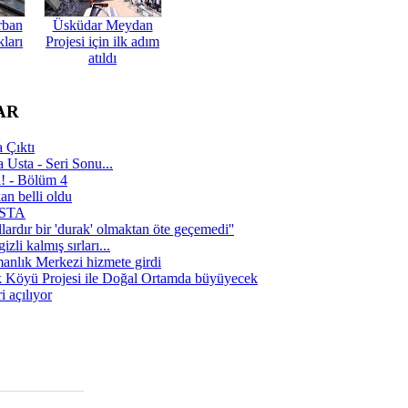
rban
Üsküdar Meydan
ları
Projesi için ilk adım
atıldı
AR
 Çıktı
 Usta - Seri Sonu...
a! - Bölüm 4
n belli oldu
 USTA
lardır bir 'durak' olmaktan öte geçemedi''
zli kalmış sırları...
manlık Merkezi hizmete girdi
 Köyü Projesi ile Doğal Ortamda büyüyecek
i açılıyor