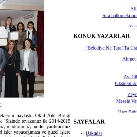
Al
Sıra halkın ekono
Ziy
İşte 
KONUK YAZARLAR
Yalçın
“Belediye Ne Taraf Ta Ust
Ahmet 
Av. C
Oksidan-An
Zeyn
Mesele Vat
K
Hacı Be
lerini paylaştı. Okul Aile Birliği
Okullarda M
SAYFALAR
k ''Sizinde tevazunuz ile 2014-2015
erimiz, müdürümüz, müdür yardımcımız
Mesu
l işler yapacağımıza ve güzel işlere
Üsküdar
Dünya Fani, Ama Kısa