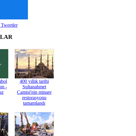
 Tweetler
OLAR
mbol
400 yıllık tarihi
üm -
Sultanahmet
az
Camisi'nin minare
restorasyonu
tamamlandı