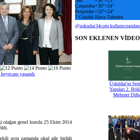
Salı
+
30°
+
23°
Çarşamba
+
30°
+
24°
Perşembe
+
32°
+
24°
7 Günlük Hava Tahmini
@uskudar34com kullanıcısından
SON EKLENEN VİDE
 heyecanı yaşandı
Üsküdar'ın Se
Yapıları 2. Böl
Mehmet Dilb
ği olağan genel kurulu 25 Ekim 2014
ildi.
ili aynı zamanda okul aile birliği