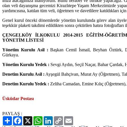
imza atacağımıza inanıyorum. Bunu beraber ve birlikte yapacağız. Ge
olan veli dayanışma gecemizi Kirazlıtepe Yaşam Merkezimizde yapac
yardımcısına, katılan tüm veli, öğretmen ve davetlilere katıldıkları için 
Genel kurul önceki dönemlerde yönetim kurulunda görev alan üyeler
teşekkür plaketi takdimi edildikten sonra çektirilen hatıra fotoğrafları i
ÇENGELKÖY İLKOKULU 2014-2015 EĞİTİM-ÖĞRETİM
YÖNETİM LİSTESİ
Yönetim Kurulu Asil :
Başkan Cemil İsmail, Beyhan Öztürk, D
Gürkaya.
Yönetim Kurulu Yedek :
Sevgi Aydın, Seçil Naçar, Bahar Çardak, H
Denetim Kurulu Asil :
Ayşegül Bahçivan, Murat Ay (Öğretmen), Tah
Denetim Kurulu Yedek :
Zeliha Camadan, Emine Kılıç (Öğretmen),
Üsküdar Postası
PAYLAŞ :
Paylaş
Facebook
X
WhatsApp
LinkedIn
Copy
Email
Link