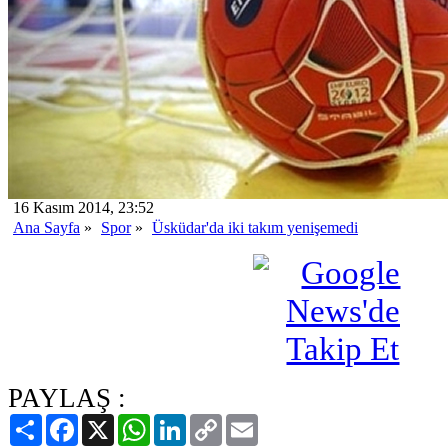
16 Kasım 2014, 23:52
Ana Sayfa
»
Spor
»
Üsküdar'da iki takım yenişemedi
PAYLAŞ :
Paylaş
Facebook
X
WhatsApp
LinkedIn
Copy
Email
Link