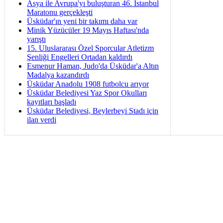
Asya ile Avrupa'yı buluşturan 46. İstanbul
Maratonu gerçekleşti
Üsküdar'ın yeni bir takımı daha var
Minik Yüzücüler 19 Mayıs Haftası'nda
yarıştı
15. Uluslararası Özel Sporcular Atletizm
Şenliği Engelleri Ortadan kaldırdı
Esmenur Haman, Judo'da Üsküdar'a Altın
Madalya kazandırdı
Üsküdar Anadolu 1908 futbolcu arıyor
Üsküdar Belediyesi Yaz Spor Okulları
kayıtları başladı
Üsküdar Belediyesi, Beylerbeyi Stadı için
ilan verdi