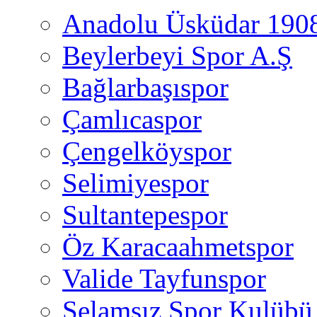
Anadolu Üsküdar 190
Beylerbeyi Spor A.Ş
Bağlarbaşıspor
Çamlıcaspor
Çengelköyspor
Selimiyespor
Sultantepespor
Öz Karacaahmetspor
Valide Tayfunspor
Selamsız Spor Kulübü