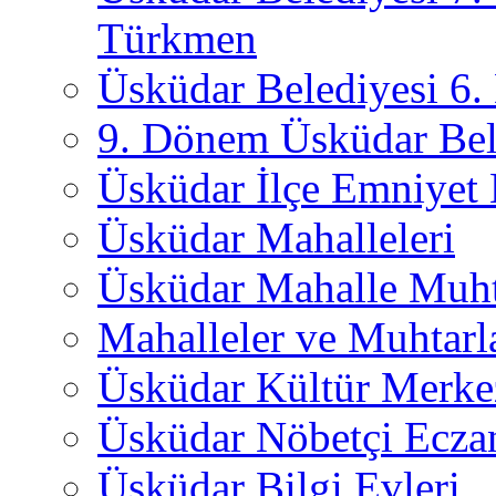
Türkmen
Üsküdar Belediyesi 6
9. Dönem Üsküdar Bel
Üsküdar İlçe Emniyet
Üsküdar Mahalleleri
Üsküdar Mahalle Muht
Mahalleler ve Muhtarl
Üsküdar Kültür Merkez
Üsküdar Nöbetçi Ecza
Üsküdar Bilgi Evleri