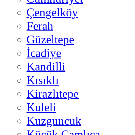
Çengelköy
Ferah
Güzeltepe
İcadiye
Kandilli
Kısıklı
Kirazlıtepe
Kuleli
Kuzguncuk
Küçük Çamlıca