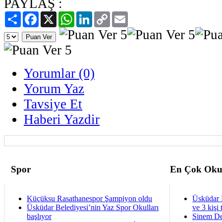
PAYLAŞ :
Paylaş
Facebook
X
WhatsApp
LinkedIn
Copy
Email
Link
Yorumlar (0)
Yorum Yaz
Tavsiye Et
Haberi Yazdir
Spor
En Çok Oku
Küçüksu Rasathanespor Şampiyon oldu
Üsküdar 
Üsküdar Belediyesi’nin Yaz Spor Okulları
ve 3 kişi 
başlıyor
Sinem De