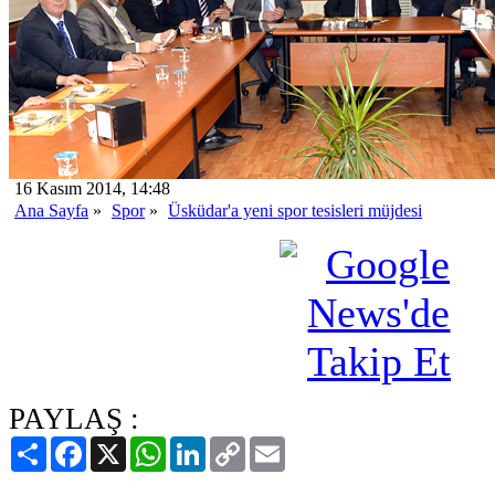
16 Kasım 2014, 14:48
Ana Sayfa
»
Spor
»
Üsküdar'a yeni spor tesisleri müjdesi
PAYLAŞ :
Paylaş
Facebook
X
WhatsApp
LinkedIn
Copy
Email
Link