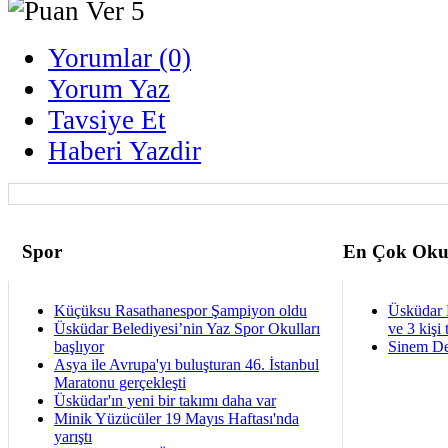
Yorumlar (0)
Yorum Yaz
Tavsiye Et
Haberi Yazdir
Spor
En Çok Oku
Küçüksu Rasathanespor Şampiyon oldu
Üsküdar 
Üsküdar Belediyesi’nin Yaz Spor Okulları
ve 3 kişi 
başlıyor
Sinem De
Asya ile Avrupa'yı buluşturan 46. İstanbul
Maratonu gerçekleşti
Üsküdar'ın yeni bir takımı daha var
Minik Yüzücüler 19 Mayıs Haftası'nda
yarıştı