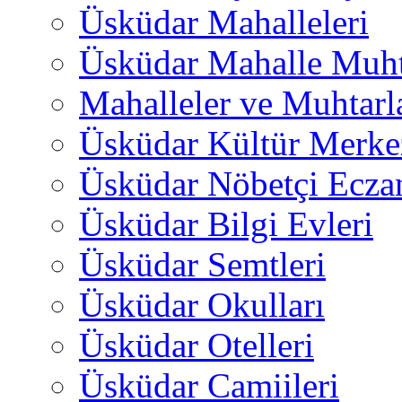
Üsküdar Mahalleleri
Üsküdar Mahalle Muht
Mahalleler ve Muhtarl
Üsküdar Kültür Merkez
Üsküdar Nöbetçi Ecza
Üsküdar Bilgi Evleri
Üsküdar Semtleri
Üsküdar Okulları
Üsküdar Otelleri
Üsküdar Camiileri