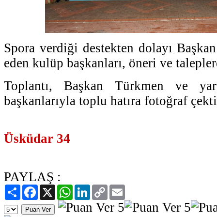
Spora verdiği destekten dolayı Başka
eden kulüp başkanları, öneri ve taleple
Toplantı, Başkan Türkmen ve yard
başkanlarıyla toplu hatıra fotoğraf çekt
Üsküdar 34
PAYLAŞ :
Paylaş
Facebook
X
WhatsApp
LinkedIn
Copy
Email
Link