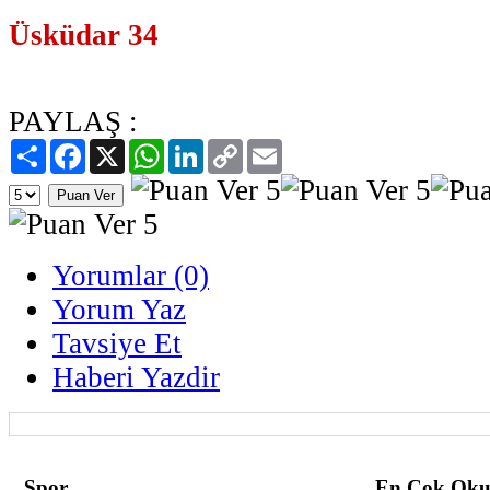
Üsküdar 34
PAYLAŞ :
Paylaş
Facebook
X
WhatsApp
LinkedIn
Copy
Email
Link
Yorumlar (0)
Yorum Yaz
Tavsiye Et
Haberi Yazdir
Spor
En Çok Oku