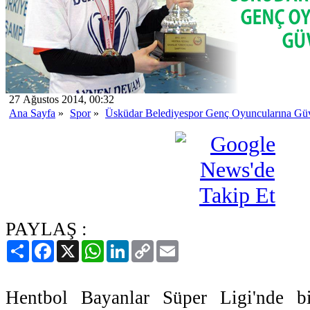
27 Ağustos 2014, 00:32
Ana Sayfa
»
Spor
»
Üsküdar Belediyespor Genç Oyuncularına Gü
PAYLAŞ :
Paylaş
Facebook
X
WhatsApp
LinkedIn
Copy
Email
Link
Hentbol Bayanlar Süper Ligi'nde b