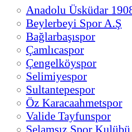
Anadolu Üsküdar 190
Beylerbeyi Spor A.Ş
Bağlarbaşıspor
Çamlıcaspor
Çengelköyspor
Selimiyespor
Sultantepespor
Öz Karacaahmetspor
Valide Tayfunspor
Selamsız Spor Kulübü