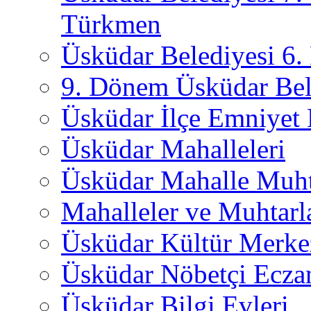
Türkmen
Üsküdar Belediyesi 6
9. Dönem Üsküdar Bel
Üsküdar İlçe Emniyet
Üsküdar Mahalleleri
Üsküdar Mahalle Muht
Mahalleler ve Muhtarl
Üsküdar Kültür Merkez
Üsküdar Nöbetçi Ecza
Üsküdar Bilgi Evleri