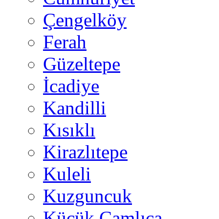
Çengelköy
Ferah
Güzeltepe
İcadiye
Kandilli
Kısıklı
Kirazlıtepe
Kuleli
Kuzguncuk
Küçük Çamlıca