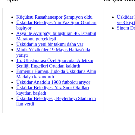
Küçüksu Rasathanespor Şampiyon oldu
Üsküdar 
Üsküdar Belediyesi’nin Yaz Spor Okulları
ve 3 kişi 
başlıyor
Sinem De
Asya ile Avrupa'yı buluşturan 46. İstanbul
Maratonu gerçekleşti
Üsküdar'ın yeni bir takımı daha var
Minik Yüzücüler 19 Mayıs Haftası'nda
yarıştı
15. Uluslararası Özel Sporcular Atletizm
Şenliği Engelleri Ortadan kaldırdı
Esmenur Haman, Judo'da Üsküdar'a Altın
Madalya kazandırdı
Üsküdar Anadolu 1908 futbolcu arıyor
Üsküdar Belediyesi Yaz Spor Okulları
kayıtları başladı
Üsküdar Belediyesi, Beylerbeyi Stadı için
ilan verdi