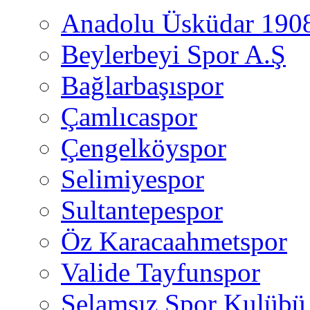
Anadolu Üsküdar 190
Beylerbeyi Spor A.Ş
Bağlarbaşıspor
Çamlıcaspor
Çengelköyspor
Selimiyespor
Sultantepespor
Öz Karacaahmetspor
Valide Tayfunspor
Selamsız Spor Kulübü