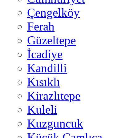
Çengelköy
Ferah
Güzeltepe
İcadiye
Kandilli
Kısıklı
Kirazlıtepe
Kuleli
Kuzguncuk
Küçük Çamlıca