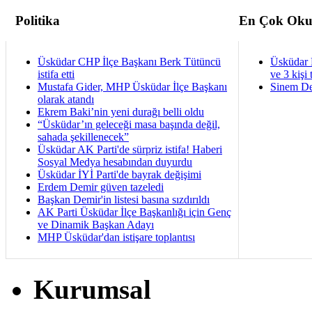
Politika
En Çok Oku
Üsküdar CHP İlçe Başkanı Berk Tütüncü
Üsküdar 
istifa etti
ve 3 kişi 
Mustafa Gider, MHP Üsküdar İlçe Başkanı
Sinem De
olarak atandı
Ekrem Baki’nin yeni durağı belli oldu
“Üsküdar’ın geleceği masa başında değil,
sahada şekillenecek”
Üsküdar AK Parti'de sürpriz istifa! Haberi
Sosyal Medya hesabından duyurdu
Üsküdar İYİ Parti'de bayrak değişimi
Erdem Demir güven tazeledi
Başkan Demir'in listesi basına sızdırıldı
AK Parti Üsküdar İlçe Başkanlığı için Genç
ve Dinamik Başkan Adayı
MHP Üsküdar'dan istişare toplantısı
Kurumsal