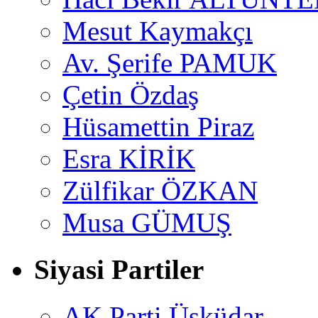
Mesut Kaymakçı
Av. Şerife PAMUK
Çetin Özdaş
Hüsamettin Piraz
Esra KİRİK
Zülfikar ÖZKAN
Musa GÜMUŞ
Siyasi Partiler
AK Parti Üsküdar