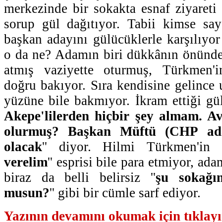
merkezinde bir sokakta esnaf ziyareti 
sorup gül dağıtıyor. Tabii kimse say
başkan adayını gülücüklerle karşılıyor
o da ne? Adamın biri dükkânın önünde
atmış vaziyette oturmuş, Türkmen'i
doğru bakıyor. Sıra kendisine gelince u
yüzüne bile bakmıyor. İkram ettiği gül
Akepe'lilerden hiçbir şey almam. A
olurmuş? Başkan Müftü (CHP ada
olacak
'' diyor. Hilmi Türkmen'in '
verelim
'' esprisi bile para etmiyor, a
biraz da belli belirsiz ''
şu sokağı
musun?
'' gibi bir cümle sarf ediyor.
Yazının devamını okumak için tıklayın