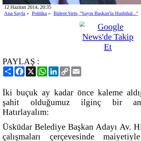
12 Haziran 2014, 20:35
Ana Sayfa
»
Politika
»
Bülent Şirin, ''Sayın Başkan'la Hasbihal...''
PAYLAŞ :
Paylaş
Facebook
X
WhatsApp
LinkedIn
Copy
Email
Link
İki buçuk ay kadar önce kaleme aldı
şahit olduğumuz ilginç bir ane
Hatırlayalım:
Üsküdar Belediye Başkan Adayı Av. H
çalışmaları çerçevesinde maiyetiyl