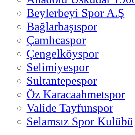
Beylerbeyi Spor A.Ş
Bağlarbaşıspor
Çamlıcaspor
Çengelköyspor
Selimiyespor
Sultantepespor
Öz Karacaahmetspor
Valide Tayfunspor
Selamsız Spor Kulübü