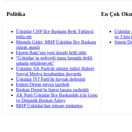
Politika
En Çok Oku
Üsküdar CHP İlçe Başkanı Berk Tütüncü
Üsküdar 
istifa etti
ve 3 kişi 
Mustafa Gider, MHP Üsküdar İlçe Başkanı
Sinem De
olarak atandı
Ekrem Baki’nin yeni durağı belli oldu
“Üsküdar’ın geleceği masa başında değil,
sahada şekillenecek”
Üsküdar AK Parti'de sürpriz istifa! Haberi
Sosyal Medya hesabından duyurdu
Üsküdar İYİ Parti'de bayrak değişimi
Erdem Demir güven tazeledi
Başkan Demir'in listesi basına sızdırıldı
AK Parti Üsküdar İlçe Başkanlığı için Genç
ve Dinamik Başkan Adayı
MHP Üsküdar'dan istişare toplantısı