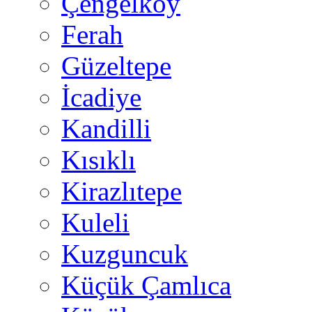
Çengelköy
Ferah
Güzeltepe
İcadiye
Kandilli
Kısıklı
Kirazlıtepe
Kuleli
Kuzguncuk
Küçük Çamlıca