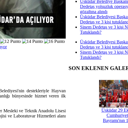
Üsküdar Belediye Başkan
Dedetaş yolsuzluk operas
gözaltına alındı
Üsküdar Belediyesi Başka
Dedetaş ve 3 kişi tutuklan
Sinem Dedetaş ve 3 kişi 
Tutuklandı?
Üsküdar Belediyesi Başka
ıyor
Dedetaş ve 3 kişi tutuklan
Sinem Dedetaş ve 3 kişi 
Tutuklandı?
SON EKLENEN GALE
lediyesi'nin destekleriyle Hayvan
anlığı bünyesinde hizmet veren ilk
Üsküdar 29 E
ner Mesleki ve Teknik Anadolu Lisesi
Cumhuriyet
jisi ve Laboratuvar Hizmetleri alanı
Bayramı'nın 1