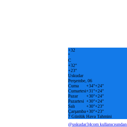
+
32
°
C
+
32°
+
23°
Uskudar
Perşembe, 06
Cuma
+
34°
+
24°
Cumartesi
+
31°
+
24°
Pazar
+
30°
+
24°
Pazartesi
+
30°
+
24°
Salı
+
30°
+
23°
Çarşamba
+
30°
+
23°
7 Günlük Hava Tahmini
@uskudar34com kullanıcısından