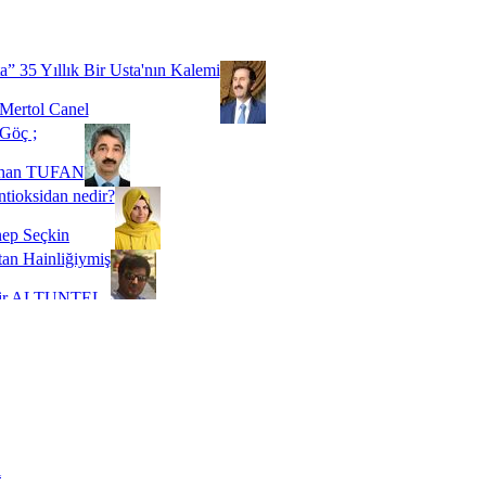
Biz buyuz...
 SOYSEVİNÇ
a” 35 Yıllık Bir Usta'nın Kalemi
Mertol Canel
Göç ;
ihan TUFAN
tioksidan nedir?
ep Seçkin
an Hainliğiymiş
kir ALTUNTEL
adde Bağımlılığı
t Kaymakçı
 Bir Süre De Olsa Burdayız
aş ŞENEL
ti Kalmadı Üstadım!
ı