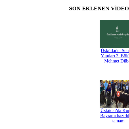
SON EKLENEN VİDE
Üsküdar'ın Se
Yapıları 2. Böl
Mehmet Dilb
Üsküdar'da Ku
Bayramı hazırlık
tamam