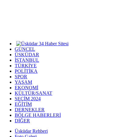
GÜNCEL
ÜSKÜDAR
İSTANBUL
TÜRKİYE
POLİTİKA
SPOR
YAŞAM
EKONOMİ
KÜLTÜR/SANAT
SEÇİM 2024
EĞİTİM
DERNEKLER
BÖLGE HABERLERİ
DİĞER
Üsküdar Rehberi
Foto Galeri