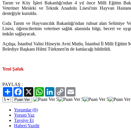
Tarım ve Köy İşleri Bakanlığı'ndan 4 yıl önce Milli Eğitim Baka
Veteriner Mesleki ve Teknik Anadolu Lisesi'nin Hayvan Hastane
desteğiyle kuruldu.
Gıda Tarım ve Hayvancılık Bakanlığı'ndan ruhsat alan Selimiye V
Lisesi, öğrencilerinin veteriner sağlık alanında bilgi, beceri ve u
imkân sağlayacak.
Açılışa, İstanbul Valisi Hüseyin Avni Mutlu, İstanbul İl Milli Eği
Belediye Başkanı Hilmi Türkmen'in de katılacağı bildirildi.
Yeni Şafak
PAYLAŞ :
Paylaş
Facebook
X
WhatsApp
LinkedIn
Copy
Email
Link
Yorumlar (0)
Yorum Yaz
Tavsiye Et
Haberi Yazdir