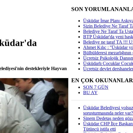
SON YORUMLANANL
Üsküdar İmar Planı Askıya
Sizin Belediye Ne Taraf Ta
Belediye Ne Taraf Ta Ust
BTP Üsküdar'da yeni başka
sküdar'da
Belediye ne taraf TA !!!
Ahmet Kılıç : ''Üsküdar yıl
Bülbülderesi mezarlığının gi
Ücretsiz Psikolojik Danış
Üsküdarlı Çocuklar Çocuk
lediyesi'nin destekleriyle Hayvan
Ücretsiz devlet dershaneler
EN ÇOK OKUNANLAR
SON 7 GÜN
BU AY
Üsküdar Belediyesi yolsu
soruşturmasında neler var?
Sinem Dedetaş neden gözal
Üsküdar CHP İlçe Başkan
Tütüncü istifa etti