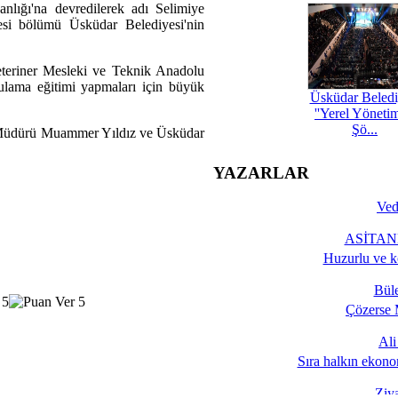
nlığı'na devredilerek adı Selimiye
si bölümü Üsküdar Belediyesi'nin
eteriner Mesleki ve Teknik Anadolu
ygulama eğitimi yapmaları için büyük
Üsküdar Beledi
''Yerel Yöneti
Şö...
tim Müdürü Muammer Yıldız ve Üsküdar
YAZARLAR
Ved
ASİTANE
Huzurlu ve k
Bül
Çözerse 
Al
Sıra halkın ekono
Ziy