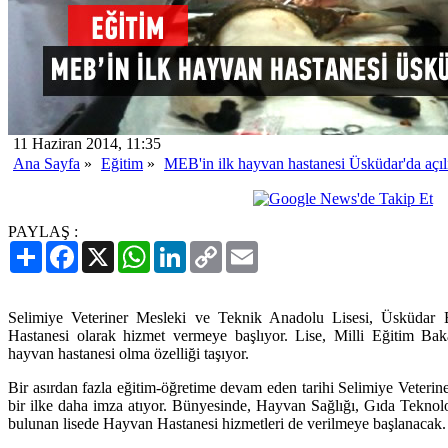
11 Haziran 2014, 11:35
Ana Sayfa
»
Eğitim
»
MEB'in ilk hayvan hastanesi Üsküdar'da açıl
PAYLAŞ :
Paylaş
Facebook
X
WhatsApp
LinkedIn
Copy
Email
Link
Selimiye Veteriner Mesleki ve Teknik Anadolu Lisesi, Üsküdar Be
Hastanesi olarak hizmet vermeye başlıyor. Lise, Milli Eğitim Bak
hayvan hastanesi olma özelliği taşıyor.
Bir asırdan fazla eğitim-öğretime devam eden tarihi Selimiye Veteri
bir ilke daha imza atıyor. Bünyesinde, Hayvan Sağlığı, Gıda Teknolo
bulunan lisede Hayvan Hastanesi hizmetleri de verilmeye başlanacak.