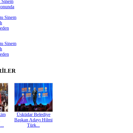
ı Sinem
yonunda
nı Sinem
dı
Neden
nı Sinem
dı
Neden
RİLER
kim
Üsküdar Belediye
Başkan Adayı Hilmi
...
Türk...