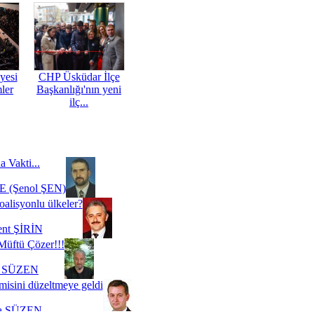
yesi
CHP Üsküdar İlçe
mler
Başkanlığı'nın yeni
ilç...
a Vakti...
 (Şenol ŞEN)
oalisyonlu ülkeler?
ent ŞİRİN
Müftü Çözer!!!
i SÜZEN
misini düzeltmeye geldi
a SÜZEN