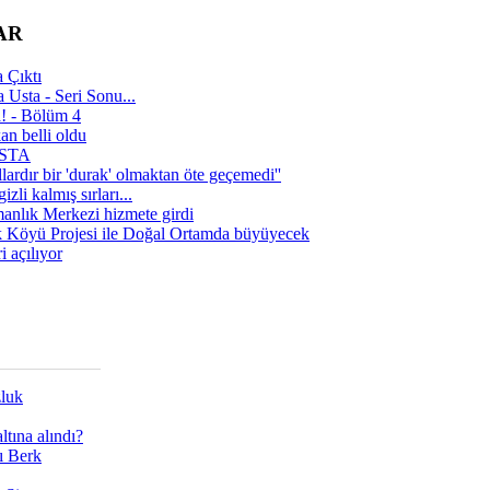
AR
 Çıktı
 Usta - Seri Sonu...
a! - Bölüm 4
n belli oldu
 USTA
lardır bir 'durak' olmaktan öte geçemedi''
zli kalmış sırları...
manlık Merkezi hizmete girdi
 Köyü Projesi ile Doğal Ortamda büyüyecek
i açılıyor
zluk
tına alındı?
ı Berk