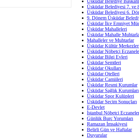
Av. Ş
Üsküdar Belediye Başkanl
Üsküdar Belediyesi 7. ve
İmar Sorunlarının Genel Ç
Üsküdar Belediyesi 6. Dö
9. Dönem Üsküdar Belediy
Çet
Üsküdar İlçe Emniyet Mü
Arakan Ner
Üsküdar Mahalleleri
Üsküdar Mahalle Muhtarla
Hüsam
Mahalleler ve Muhtarlar
Bayramın Mü
Üsküdar Kültür Merkezler
Üsküdar Nöbetçi Eczanele
Es
Üsküdar Bilgi Evleri
Ruhsal Yön
Üsküdar Semtleri
Üsküdar Okulları
Zülf
Üsküdar Otelleri
Üsküdar Kar
Üsküdar Camiileri
Üsküdar Resmi Kurumlar
Mus
Üsküdar Sağlık Kurumları
Üsküdar Spor Kulüpleri
Üsküdar Seçim Sonuçları
E-Devlet
İstanbul Nöbetçi Eczanele
Günlük Burç Yorumları
Ramazan İmsakiyesi
Belirli Gün ve Haftalar
Duyurular