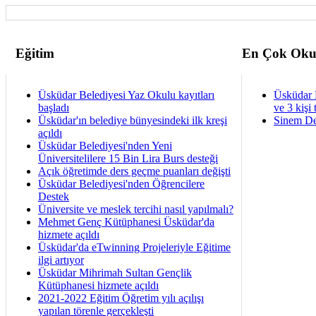
Eğitim
En Çok Oku
Üsküdar Belediyesi Yaz Okulu kayıtları
Üsküdar 
başladı
ve 3 kişi 
Üsküdar'ın belediye bünyesindeki ilk kreşi
Sinem De
açıldı
Üsküdar Belediyesi'nden Yeni
Üniversitelilere 15 Bin Lira Burs desteği
Açık öğretimde ders geçme puanları değişti
Üsküdar Belediyesi'nden Öğrencilere
Destek
Üniversite ve meslek tercihi nasıl yapılmalı?
Mehmet Genç Kütüphanesi Üsküdar'da
hizmete açıldı
Üsküdar'da eTwinning Projeleriyle Eğitime
ilgi artıyor
Üsküdar Mihrimah Sultan Gençlik
Kütüphanesi hizmete açıldı
2021-2022 Eğitim Öğretim yılı açılışı
yapılan törenle gerçekleşti