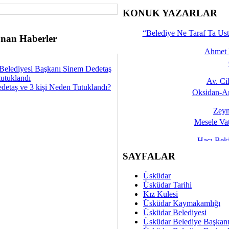
İşte 
KONUK YAZARLAR
Yalçın
“Belediye Ne Taraf Ta Ust
nan Haberler
Ahmet 
Belediyesi Başkanı Sinem Dedetaş
tutuklandı
Av. C
detaş ve 3 kişi Neden Tutuklandı?
Oksidan-An
Zeyn
Mesele Vat
Hacı Be
Okullarda M
SAYFALAR
Mesu
Üsküdar
Dünya Fani, Ama Kısa
Üsküdar Tarihi
Kız Kulesi
Sav
Üsküdar Kaymakamlığı
Hukukun Adale
Üsküdar Belediyesi
Üsküdar Belediye Başkan