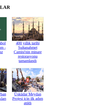
OLAR
mbol
400 yıllık tarihi
üm -
Sultanahmet
az
Camisi'nin minare
restorasyonu
tamamlandı
rban
Üsküdar Meydan
ları
Projesi için ilk adım
atıldı